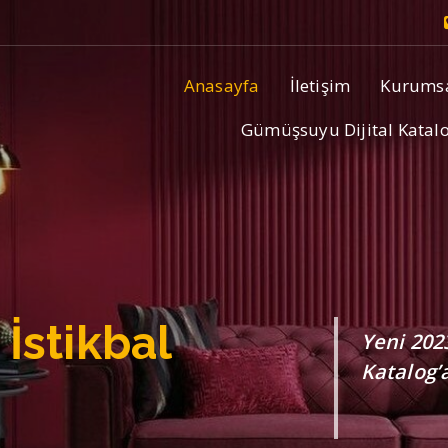
Anasayfa
İletişim
Kurums
Gümüşsuyu Dijital Katal
eğil;
Hangi
Gümüşsuyu
Mağazamı