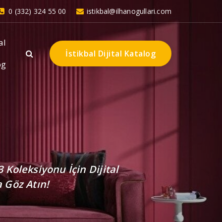
0 (332) 324 55 00
istikbal@ilhanogullari.com
al
İ
s
t
i
k
b
a
l
D
i
j
i
t
a
l
K
a
t
a
l
o
g
og
’nun Yeni 2023 Koleksiyonu
zda!