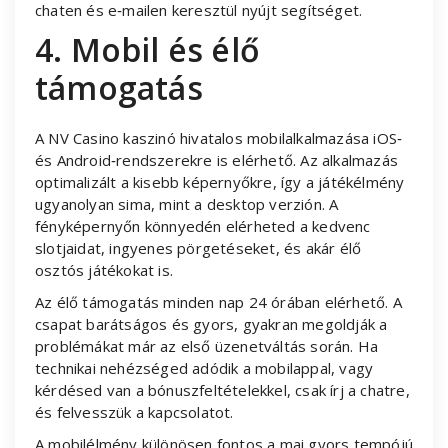
chaten és e‑mailen keresztül nyújt segítséget.
4. Mobil és élő
támogatás
A NV Casino kaszinó hivatalos mobilalkalmazása iOS‑
és Android‑rendszerekre is elérhető. Az alkalmazás
optimalizált a kisebb képernyőkre, így a játékélmény
ugyanolyan sima, mint a desktop verzión. A
fényképernyőn könnyedén elérheted a kedvenc
slotjaidat, ingyenes pörgetéseket, és akár élő
osztós játékokat is.
Az élő támogatás minden nap 24 órában elérhető. A
csapat barátságos és gyors, gyakran megoldják a
problémákat már az első üzenetváltás során. Ha
technikai nehézséged adódik a mobilappal, vagy
kérdésed van a bónuszfeltételekkel, csak írj a chatre,
és felvesszük a kapcsolatot.
A mobilélmény különösen fontos a mai gyors tempójú