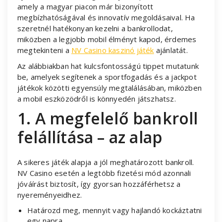
amely a magyar piacon már bizonyított
megbízhatóságával és innovatív megoldásaival. Ha
szeretnél hatékonyan kezelni a bankrollodat,
miközben a legjobb mobil élményt kapod, érdemes
megtekinteni a
NV Casino kaszinó játék
ajánlatát.
Az alábbiakban hat kulcsfontosságú tippet mutatunk
be, amelyek segítenek a sportfogadás és a jackpot
játékok közötti egyensúly megtalálásában, miközben
a mobil eszközödről is könnyedén játszhatsz.
1. A megfelelő bankroll
felállítása – az alap
A sikeres játék alapja a jól meghatározott bankroll.
NV Casino esetén a legtöbb fizetési mód azonnali
jóváírást biztosít, így gyorsan hozzáférhetsz a
nyereményeidhez.
Határozd meg, mennyit vagy hajlandó kockáztatni
egy napra.