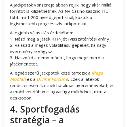
A jackpotok vonzereje abban rejlik, hogy akár millió
forintot is kifizethetnek. Az NV Casino kaszinó HU
több mint 200 nyerőgépet kínál, köztük a
legismertebb progresszív jackpotokat.
A legjobb választás érdekében:
1. Nézd meg a játék RTP‑jét (visszatérítési arány).
2. Válaszd a magas volatilitású gépeket, ha nagy
nyereményre vágysz.
3. Használd a demo módot, hogy megismerd a
játékmenetet.
A legnépszerű jackpotok közé tartozik a
Mega
Moolah
és a
Divine Fortune
. Ezek a játékok
rendszeresen fizetnek hatalmas nyereményeket, és
a mobil verzióban is ugyanúgy működnek, mint a
desktopon.
4. Sportfogadás
stratégia – a