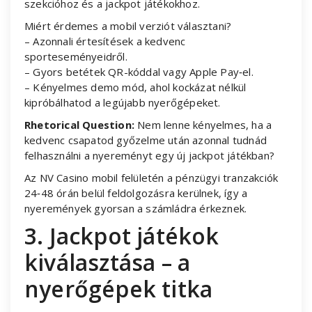
szekcióhoz és a jackpot játékokhoz.
Miért érdemes a mobil verziót választani?
– Azonnali értesítések a kedvenc
sporteseményeidről.
– Gyors betétek QR-kóddal vagy Apple Pay‑el.
– Kényelmes demo mód, ahol kockázat nélkül
kipróbálhatod a legújabb nyerőgépeket.
Rhetorical Question:
Nem lenne kényelmes, ha a
kedvenc csapatod győzelme után azonnal tudnád
felhasználni a nyereményt egy új jackpot játékban?
Az NV Casino mobil felületén a pénzügyi tranzakciók
24‑48 órán belül feldolgozásra kerülnek, így a
nyeremények gyorsan a számládra érkeznek.
3. Jackpot játékok
kiválasztása – a
nyerőgépek titka