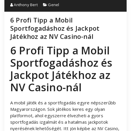
Anthony Bert
Genel
6 Profi Tipp a Mobil
Sportfogadáshoz és Jackpot
Játékhoz az NV Casino-nál
6 Profi Tipp a Mobil
Sportfogadáshoz és
Jackpot Játékhoz az
NV Casino-nál
A mobil játék és a sportfogadás egyre népszerűbb
Magyarországon. Sok játékos keres egy olyan
platformot, ahol egyszerre élvezheti a gyors
sportfogadás izgalmát és a hatalmas jackpotok
nyerésének lehetőségét. Itt jön képbe az NV Casino,