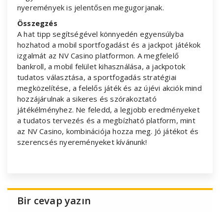
nyeremények is jelentősen megugorjanak.
Összegzés
A hat tipp segítségével könnyedén egyensúlyba
hozhatod a mobil sportfogadást és a jackpot játékok
izgalmát az NV Casino platformon. A megfelelő
bankroll, a mobil felület kihasználása, a jackpotok
tudatos választása, a sportfogadás stratégiai
megközelítése, a felelős játék és az újévi akciók mind
hozzájárulnak a sikeres és szórakoztató
játékélményhez. Ne feledd, a legjobb eredményeket
a tudatos tervezés és a megbízható platform, mint
az NV Casino, kombinációja hozza meg. Jó játékot és
szerencsés nyereményeket kívánunk!
Bir cevap yazın