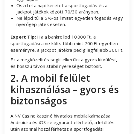
Oszd el a napi keretet a sportfogadás és a
jackpot játékok között 70/30 arányban.
Ne lépd túl a 5 %‑os limitet egyetlen fogadás vagy
nyerőgép játék esetén.
Expert Tip:
Ha a bankrollod 10 000 Ft, a
sportfogadásra ne költs több mint 700 Ft egyetlen
eseményre, a jackpot játékra pedig legfeljebb 300 Ft.
Ez a megközelítés segít elkerülni a gyors kiürülést,
és hosszú távon stabil nyereséget biztosít.
2. A mobil felület
kihasználása – gyors és
biztonságos
A NV Casino kaszinó hivatalos mobilalkalmazása
Androidra és iOS-re egyaránt elérhető, a letöltés
után azonnal hozzáférhetsz a sportfogadási