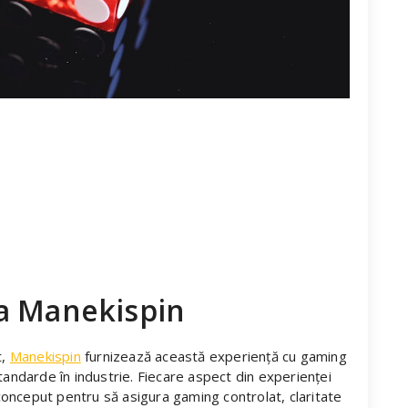
a Manekispin
t,
Manekispin
furnizează această experiență cu gaming
tandarde în industrie. Fiecare aspect din experienței
nceput pentru să asigura gaming controlat, claritate