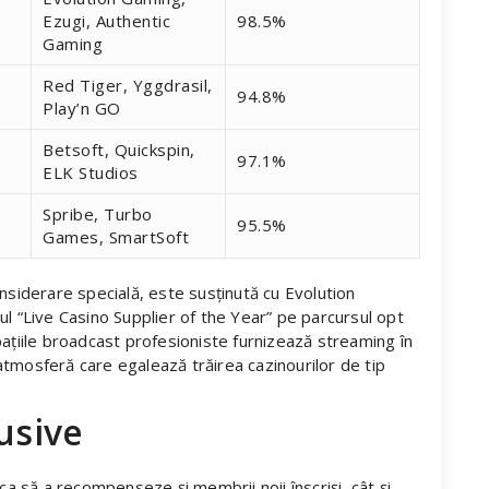
Ezugi, Authentic
98.5%
Gaming
Red Tiger, Yggdrasil,
94.8%
Play’n GO
Betsoft, Quickspin,
97.1%
ELK Studios
Spribe, Turbo
95.5%
Games, SmartSoft
nsiderare specială, este susținută cu Evolution
l “Live Casino Supplier of the Year” pe parcursul opt
ațiile broadcast profesioniste furnizează streaming în
tmosferă care egalează trăirea cazinourilor de tip
usive
ca să a recompenseze și membrii noii înscriși, cât și