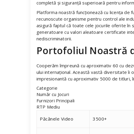
completă și siguranță superioară pentru inform
Platforma noastră funcționează cu licența de 
recunoscute organisme pentru control ale indus
asigură faptul că toate cele jocurile oferite în 
generatoare cu valori aleatoare certificate inte
nediscriminatorii.
Portofoliul Noastră 
Cooperăm împreună cu aproximativ 60 cu dezv
ului internațional. Această vastă diversitate îi
impresionantă cu aproximativ 5000 de titluri, îm
Categorie
Număr cu Jocuri
Furnizori Principali
RTP Mediu
Păcănele Video
3500+