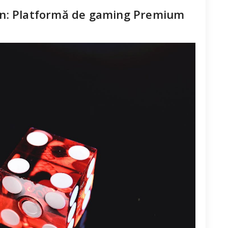
in: Platformă de gaming Premium