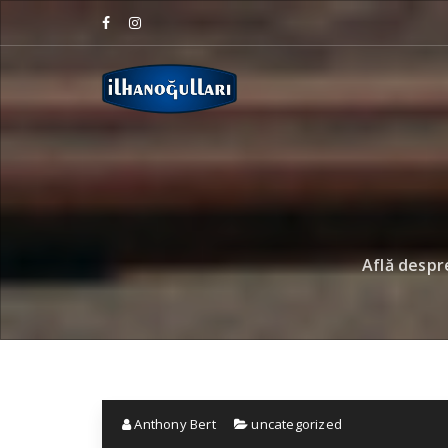
Skip
to
content
Află despr
Anthony Bert
uncategorized