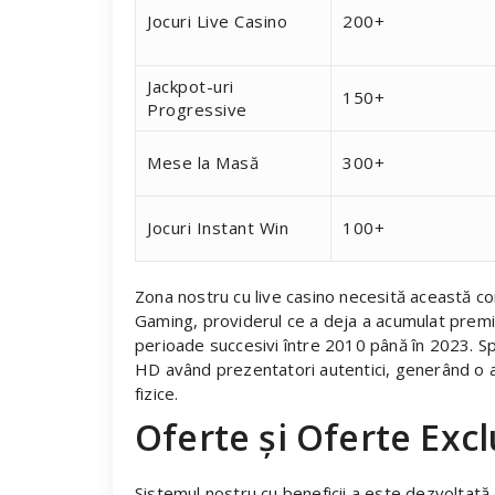
Jocuri Live Casino
200+
Jackpot-uri
150+
Progressive
Mese la Masă
300+
Jocuri Instant Win
100+
Zona nostru cu live casino necesită această co
Gaming, providerul ce a deja a acumulat premiu
perioade succesivi între 2010 până în 2023. Sp
HD având prezentatori autentici, generând o a
fizice.
Oferte și Oferte Excl
Sistemul nostru cu beneficii a este dezvoltată 