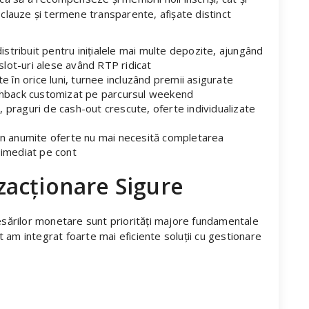
cu clauze și termene transparente, afișate distinct
stribuit pentru inițialele mai multe depozite, ajungând
lot-uri alese având RTP ridicat
e în orice luni, turnee incluzând premii asigurate
ashback customizat pe parcursul weekend
, praguri de cash-out crescute, oferte individualizate
in anumite oferte nu mai necesită completarea
 imediat pe cont
acționare Sigure
esărilor monetare sunt priorități majore fundamentale
nt am integrat foarte mai eficiente soluții cu gestionare