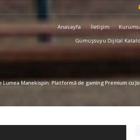
Anasayfa
İletişim
Kurums
Gümüşsuyu Dijital Katal
e Lumea Manekispin: Platformă de gaming Premium cu Jo