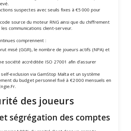
levé.
actions suspectes avec seuils fixes à €5 000 pour
u code source du moteur RNG ainsi que du chiffrement
 les communications client‑serveur.
continues comprennent :
brut misé (GGR), le nombre de joueurs actifs (NPA) et
ne société accréditée ISO 27001 afin d’assurer
 self‑exclusion via GamStop Malta et un système
ement du budget personnel fixé à €2 000 mensuels en
ngie.Fr.
curité des joueurs
 et ségrégation des comptes