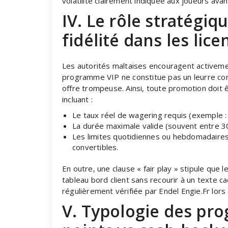
volatilité clairement indiquée aux joueurs ava
IV. Le rôle stratég
fidélité dans les li
Les autorités maltaises encouragent activeme
programme VIP ne constitue pas un leurre com
offre trompeuse. Ainsi, toute promotion doit
incluant :
Le taux réel de wagering requis (exemple :
La durée maximale valide (souvent entre 30
Les limites quotidiennes ou hebdomadaires 
convertibles.
En outre, une clause « fair play » stipule que 
tableau bord client sans recourir à un texte c
régulièrement vérifiée par Endel Engie.Fr lors
V. Typologie des pro