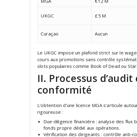
MGA
€12 M
UKGC
£5 M
Curaçao
Aucun
Le UKGC impose un plafond strict sur le wager
cours aux promotions sans contrôle systémati
slots populaires comme Book of Dead ou Star
II. Processus d’audit
conformité
L’obtention d’une licence MGA s’articule autou
rigoureuse :
Due‑diligence financière : analyse des flux 
fonds propre dédié aux opérations.
Vérification des dirigeants : contrôle anti