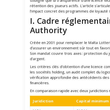
souligne que la transparence d’une licence M
rétention des joueurs actifs. L’article s’articu
l’impact concret des programmes de loyauté s
I. Cadre réglementai
Authority
Créée en 2001 pour remplacer le Malta Lotter
d’assurer un environnement sûr tout en favori
Son mandat couvre trois axes : protection du j
d’argent.
Les critères clés d’obtention d’une licence c
les sociétés holding, un audit complet du log
vérification approfondie des antécédents des 
financières.
En comparaison rapide avec deux juridictions 
Juridiction
Capital minimum