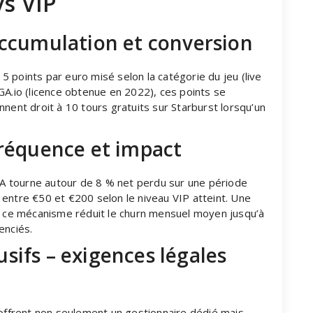
vs VIP
accumulation et conversion
 points par euro misé selon la catégorie du jeu (live
GA.io (licence obtenue en 2022), ces points se
nent droit à 10 tours gratuits sur Starburst lorsqu’un
fréquence et impact
 tourne autour de 8 % net perdu sur une période
entre €50 et €200 selon le niveau VIP atteint. Une
ce mécanisme réduit le churn mensuel moyen jusqu’à
enciés.
sifs – exigences légales
 offrent non seulement un gestionnaire dédié mais