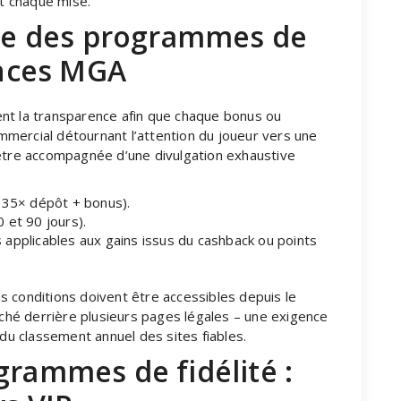
nt chaque mise.
ique des programmes de
cences MGA
nt la transparence afin que chaque bonus ou
mercial détournant l’attention du joueur vers une
 être accompagnée d’une divulgation exhaustive
 35× dépôt + bonus).
 et 90 jours).
applicables aux gains issus du cashback ou points
les conditions doivent être accessibles depuis le
aché derrière plusieurs pages légales – une exigence
 du classement annuel des sites fiables.
grammes de fidélité :