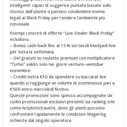
intelligenti capaci di suggerire puntate basate sullo
storico dell’utente o persino condividere meme
legati al Black Friday per rendere l’ambiente più
conviviale.
Esempi concreti di offerte “Live‑Dealer Black Friday”
includono:
– Bonus cash‑back fino al 15 % sui tavoli blackjack live
per tutta la settimana.
– Giri gratuiti su roulette premium con moltiplicatore
“Turbo” valido solo nei giorni ventuno‑ventidue
novembre.
– Crediti extra €30 da spendere su baccarat live
quando si raggiunge un volume di scommesse pari a
€500 entro mercoledì festivo.
Queste promozioni sono spesso accompagnate da
codici promozionali esclusivi presenti sui ranking site
come Artphototravel.it, dove gli utenti possono
confrontare rapidamente le condizioni Wagering
richieste dal singolo operatore.