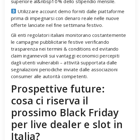
superiore al&nbsp10 % dello stipendio mensile.
Utilizzare account demo forniti dalle piattaforme
prima di impegnarsi con denaro reale nelle nuove
offerte lanciate nel fine settimana festivo.
Gli enti regolatori italiani monitorano costantemente
le campagne pubblicitarie festive verificando
trasparenza nei termini & conditions ed evitando
claim ingannevoli sui vantaggi economici percepiti
dagli utenti vulnerabili – attività supportata dalle
segnalazioni periodiche inviate dalle associazioni
consumer alle autorità competenti.
Prospettive future:
cosa ci riserva il
prossimo Black Friday
per live dealer e slot in
Italia?