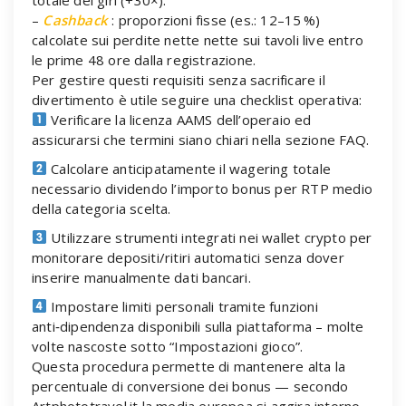
–
Cashback
: proporzioni fisse (es.: 12–15 %)
calcolate sui perdite nette nette sui tavoli live entro
le prime 48 ore dalla registrazione.
Per gestire questi requisiti senza sacrificare il
divertimento è utile seguire una checklist operativa:
Verificare la licenza AAMS dell’operaio ed
assicurarsi che termini siano chiari nella sezione FAQ.
Calcolare anticipatamente il wagering totale
necessario dividendo l’importo bonus per RTP medio
della categoria scelta.
Utilizzare strumenti integrati nei wallet crypto per
monitorare depositi/ritiri automatici senza dover
inserire manualmente dati bancari.
Impostare limiti personali tramite funzioni
anti‑dipendenza disponibili sulla piattaforma – molte
volte nascoste sotto “Impostazioni gioco”.
Questa procedura permette di mantenere alta la
percentuale di conversione dei bonus — secondo
Artphototravel.it la media europea si aggira intorno