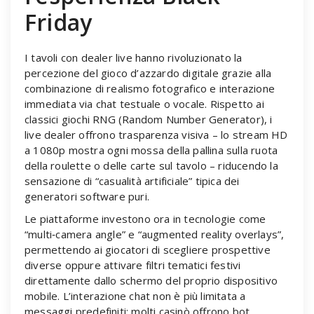
Friday
I tavoli con dealer live hanno rivoluzionato la
percezione del gioco d’azzardo digitale grazie alla
combinazione di realismo fotografico e interazione
immediata via chat testuale o vocale. Rispetto ai
classici giochi RNG (Random Number Generator), i
live dealer offrono trasparenza visiva – lo stream HD
a 1080p mostra ogni mossa della pallina sulla ruota
della roulette o delle carte sul tavolo – riducendo la
sensazione di “casualità artificiale” tipica dei
generatori software puri.
Le piattaforme investono ora in tecnologie come
“multi‑camera angle” e “augmented reality overlays”,
permettendo ai giocatori di scegliere prospettive
diverse oppure attivare filtri tematici festivi
direttamente dallo schermo del proprio dispositivo
mobile. L’interazione chat non è più limitata a
messaggi predefiniti; molti casinò offrono bot