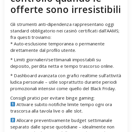
offerte sono irresistibili
Gli strumenti anti‑dipendenza rappresentano oggi
standard obbligatorio nei casinò certificati dall’AAMS;
fra questi troviamo:
* Auto‑esclusione temporanea o permanente
direttamente dal profilo utente.
* Limiti giornalieri/settimanali impostabili su
deposito, perdita netta e tempo trascorso online.
* Dashboard avanzata con grafici realtime sull’attività
ludica personale – utile soprattutto durante periodi
promozionali intensivi come quello del Black Friday.
Consigli pratici per evitare binge gaming:
Attivare subito notifiche limite tempo ogni ora
trascorsa alla tavola live o alle slot.
Allocare preventivamente budget settimanale
separato dalle spese quotidiane – idealmente non