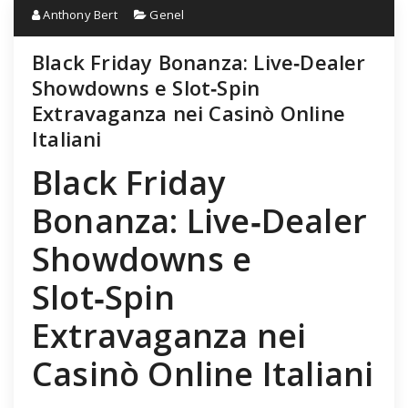
Anthony Bert
Genel
Black Friday Bonanza: Live‑Dealer
Showdowns e Slot‑Spin
Extravaganza nei Casinò Online
Italiani
Black Friday
Bonanza: Live‑Dealer
Showdowns e
Slot‑Spin
Extravaganza nei
Casinò Online Italiani