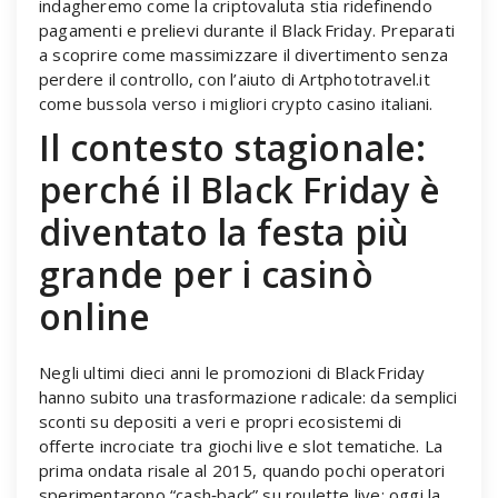
indagheremo come la criptovaluta stia ridefinendo
pagamenti e prelievi durante il Black Friday. Preparati
a scoprire come massimizzare il divertimento senza
perdere il controllo, con l’aiuto di Artphototravel.it
come bussola verso i migliori crypto casino italiani.
Il contesto stagionale:
perché il Black Friday è
diventato la festa più
grande per i casinò
online
Negli ultimi dieci anni le promozioni di Black Friday
hanno subito una trasformazione radicale: da semplici
sconti su depositi a veri e propri ecosistemi di
offerte incrociate tra giochi live e slot tematiche. La
prima ondata risale al 2015, quando pochi operatori
sperimentarono “cash‑back” su roulette live; oggi la