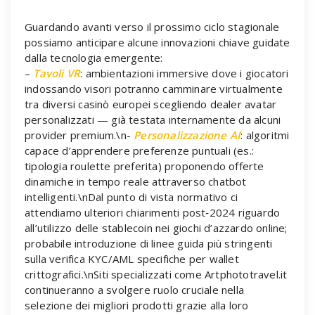
Guardando avanti verso il prossimo ciclo stagionale
possiamo anticipare alcune innovazioni chiave guidate
dalla tecnologia emergente:
–
Tavoli VR
: ambientazioni immersive dove i giocatori
indossando visori potranno camminare virtualmente
tra diversi casinò europei scegliendo dealer avatar
personalizzati — già testata internamente da alcuni
provider premium.\n-
Personalizzazione AI
: algoritmi
capace d’apprendere preferenze puntuali (es.:
tipologia roulette preferita) proponendo offerte
dinamiche in tempo reale attraverso chatbot
intelligenti.\nDal punto di vista normativo ci
attendiamo ulteriori chiarimenti post‑2024 riguardo
all’utilizzo delle stablecoin nei giochi d’azzardo online;
probabile introduzione di linee guida più stringenti
sulla verifica KYC/AML specifiche per wallet
crittografici.\nSiti specializzati come Artphototravel.it
continueranno a svolgere ruolo cruciale nella
selezione dei migliori prodotti grazie alla loro