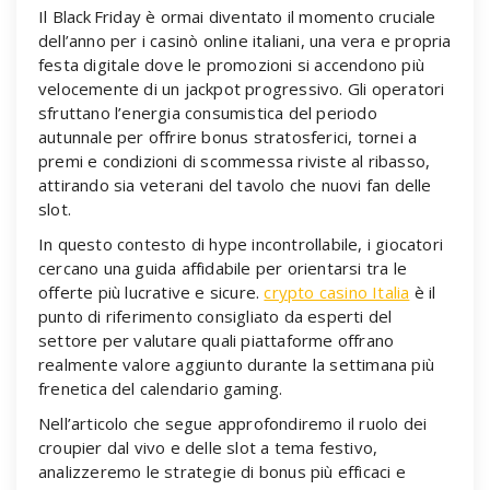
Il Black Friday è ormai diventato il momento cruciale
dell’anno per i casinò online italiani, una vera e propria
festa digitale dove le promozioni si accendono più
velocemente di un jackpot progressivo. Gli operatori
sfruttano l’energia consumistica del periodo
autunnale per offrire bonus stratosferici, tornei a
premi e condizioni di scommessa riviste al ribasso,
attirando sia veterani del tavolo che nuovi fan delle
slot.
In questo contesto di hype incontrollabile, i giocatori
cercano una guida affidabile per orientarsi tra le
offerte più lucrative e sicure.
crypto casino Italia
è il
punto di riferimento consigliato da esperti del
settore per valutare quali piattaforme offrano
realmente valore aggiunto durante la settimana più
frenetica del calendario gaming.
Nell’articolo che segue approfondiremo il ruolo dei
croupier dal vivo e delle slot a tema festivo,
analizzeremo le strategie di bonus più efficaci e