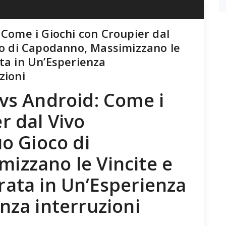
 Come i Giochi con Croupier dal
co di Capodanno, Massimizzano le
ta in Un’Esperienza
zioni
vs Android: Come i
r dal Vivo
uo Gioco di
izzano le Vincite e
rata in Un’Esperienza
nza interruzioni