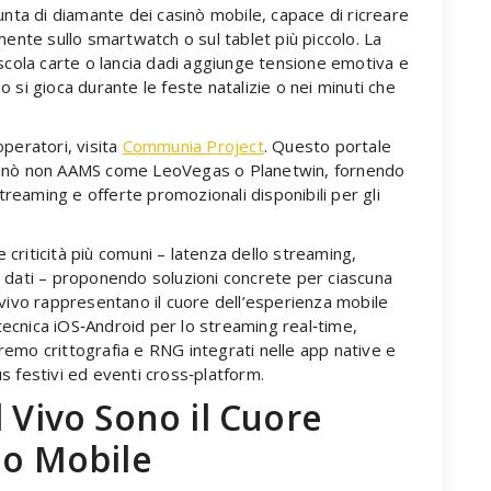
a punta di diamante dei casinò mobile, capace di ricreare
mente sullo smartwatch o sul tablet più piccolo. La
scola carte o lancia dadi aggiunge tensione emotiva e
do si gioca durante le feste natalizie o nei minuti che
peratori, visita
Communi​a Project
. Questo portale
sinò non AAMS come LeoVegas o Planetwin, fornendo
streaming e offerte promozionali disponibili per gli
riticità più comuni – latenza dello streaming,
 dati – proponendo soluzioni concrete per ciascuna
vivo rappresentano il cuore dell’esperienza mobile
 tecnica iOS‑Android per lo streaming real‑time,
emo crittografia e RNG integrati nelle app native e
s festivi ed eventi cross‑platform.
 Vivo Sono il Cuore
no Mobile