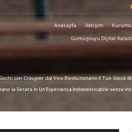
Anasayfa
İletişim
Kurums
Gümüşsuyu Dijital Katal
Giochi con Croupier dal Vivo Rivoluzionano il Tuo Gioco d
ano la Serata in Un’Esperienza Indimenticabile senza int