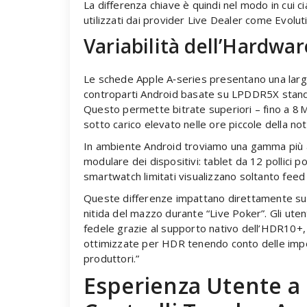
La differenza chiave è quindi nel modo in cui
utilizzati dai provider Live Dealer come Evol
Variabilità dell’Hardwar
Le schede Apple A‑series presentano una larg
controparti Android basate su LPDDR5X stan
Questo permette bitrate superiori – fino a 8 M
sotto carico elevato nelle ore piccole della not
In ambiente Android troviamo una gamma più am
modulare dei dispositivi: tablet da 12 pollic
smartwatch limitati visualizzano soltanto feed
Queste differenze impattano direttamente sul
nitida del mazzo durante “Live Poker”. Gli ut
fedele grazie al supporto nativo dell’HDR10+, 
ottimizzate per HDR tenendo conto delle impos
produttori.”
Esperienza Utente a