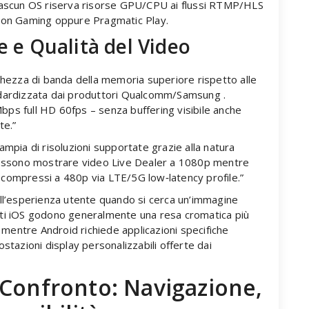
 ciascun OS riserva risorse GPU/CPU ai flussi RTMP/HLS
ution Gaming oppure Pragmatic Play.
e e Qualità del Video
hezza di banda della memoria superiore rispetto alle
dardizzata dai produttori Qualcomm/Samsung .
bps full HD 60fps – senza buffering visibile anche
te.”
pia di risoluzioni supportate grazie alla natura
i possono mostrare video Live Dealer a 1080p mentre
 compressi a 480p via LTE/5G low‑latency profile.”
l’esperienza utente quando si cerca un’immagine
enti iOS godono generalmente una resa cromatica più
mentre Android richiede applicazioni specifiche
tazioni display personalizzabili offerte dai
 Confronto: Navigazione,