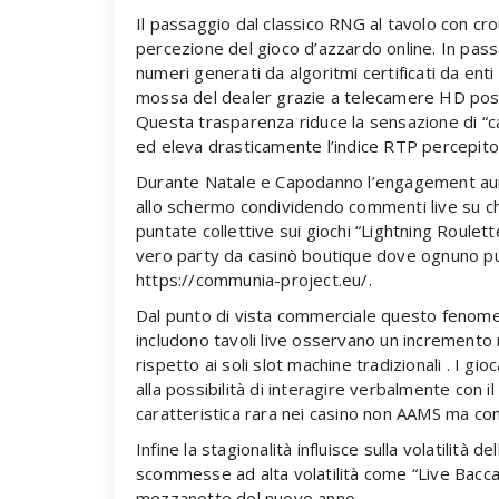
Il passaggio dal classico RNG al tavolo con cr
percezione del gioco d’azzardo online. In pass
numeri generati da algoritmi certificati da en
mossa del dealer grazie a telecamere HD posizi
Questa trasparenza riduce la sensazione di “c
ed eleva drasticamente l’indice RTP percepito 
Durante Natale e Capodanno l’engagement aume
allo schermo condividendo commenti live su ch
puntate collettive sui giochi “Lightning Roulette
vero party da casinò boutique dove ognuno può
https://communia-project.eu/.
Dal punto di vista commerciale questo fenomen
includono tavoli live osservano un incremento 
rispetto ai soli slot machine tradizionali . I gi
alla possibilità di interagire verbalmente con 
caratteristica rara nei casino non AAMS ma com
Infine la stagionalità influisce sulla volatilità 
scommesse ad alta volatilità come “Live Bacca
mezzanotte del nuovo anno.