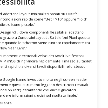
essibilità
d adottano layout minimalisti basati su UIKit™ :
entono azioni rapide come “Bet +$10” oppure “Fold”
ietro icone piccole.”
 Design v3 , dove componenti flessibili si adattano
 grazie a ConstraintLayout . Su telefoni Pixel questa
nche quando lo schermo viene ruotato rapidamente tra
“New Year Live”.”
 momenti decisionali veloci dei tavoli live festosi :
 VIP d’iOS di ingrandire rapidamente il mazzo su tablet
i rapidi tra diversi tavoli disponibili nello stesso
che Google hanno investito molto negli screen reader
mente questi strumenti leggono descrizioni testuali
l lands on red”) garantendo che anche giocatori
ere informazioni cruciali sul risultato finale.”
ferenze: