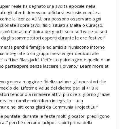
oupier reale ha segnato una svolta epocale nella
ato gli utenti dovevano affidarsi esclusivamente a
ti come la licenza ADM; ora possono osservare ogni
onate sopra tavoli fisici situati a Malta o Curaçao.
asinò fantasma” tipica dei giochi solo software‑based
dagli scommettitori esperti durante le ore festive.”
nta perché famiglie ed amici si riuniscono intorno
at integrate o su gruppi messenger dedicati alle
” o “Live Blackjack”. L’effetto psicologico è quello di un
 partecipare senza lasciare il divano.” Learn more at
o genera maggiore fidelizzazione: gli operatori che
medio del Lifetime Value del cliente pari al +18 %
ocatori tendono a rimanere attivi più ore al giorno grazie
il dealer tramite microfono integrato – una
une nei siti consigliati da Communi​a Project.Eu.”
delle puntate: durante le feste molti giocatori prediligono
rat” perché cercano jackpot rapidi prima della