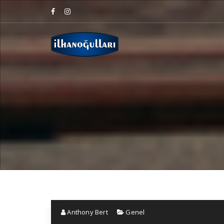
Skip
to
content
Anthony Bert
Genel