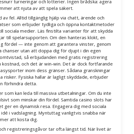
nurr turneringar och lotterier. Ingen brådska: agera
ommer att njuta av att spela säkert.
v fel. Alltid tillgänglig hjälp via chatt, ärende och
latser som erbjuder tydliga och öppna kontaktmetoder
l sociala medier. Läs finstilta varianter för att skydda
ar till spelarsupporten. Om den hanteras klokt, en
klig fördel — inte genom att garantera vinster, genom
da chanser utan att doppa dig för djupt i din egen
t omtvistad, så erbjudanden med gratis registrering
n kostnad, och det är win-win. Det är dock fortfarande
ntasysporter inom dess gränser. Sådana granskningar
 risker. Fysiska hallar är lagligt skyddade, erbjuder
n förhindra detta.
r som kan leda till massiva utbetalningar. Om du inte
ulsivt som minskar din fördel. Samtida casino slots har
lket ger en dynamisk resa. Engagera dig med sociala
 idé i vadslagning. Myntuttag vanligtvis snabba när
mmer att kosta dig.
 registreringsgåvor tar ofta längst tid. När livet är