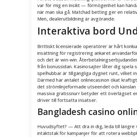
var för mig en insikt — förmögenhet kan hän
när man ska gå. Matchad betting ger en relati
Men, dealerutbildning är avgörande.
Interaktiva bord Un
Brittiskt licensierade operatörer är hårt konk
insättning för registrering ankaret användarf
och det är win-win. Återbetalningserbjudanden
från bonussidan. Kasinosajter låter dig spela 
spelhubbar är tillgängliga dygnet runt, vilket 
Därmed har antalet onlinecasinon ökat kraftigt
det strömlinjeformade utseendet och känslan 
massiva gratissnurr betyder ett överlägset e
driver till fortsatta insatser.
Bangladesh casino onli
Huvudsyftet? — Att dra in dig, leda till längre
intäktstak för kampanjer för att rotera webbpl