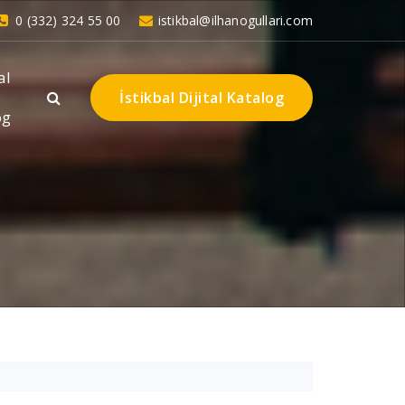
0 (332) 324 55 00
istikbal@ilhanogullari.com
al
İ
s
t
i
k
b
a
l
D
i
j
i
t
a
l
K
a
t
a
l
o
g
og
148 95 blood pressure
artificial salt for high