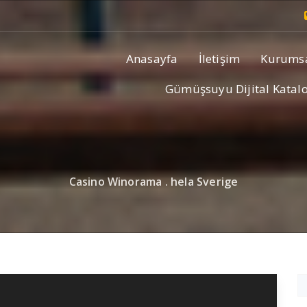
Anasayfa
İletişim
Kurums
Gümüşsuyu Dijital Katal
Casino Winorama . hela Sverige