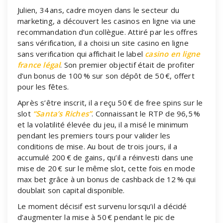
Julien, 34 ans, cadre moyen dans le secteur du
marketing, a découvert les casinos en ligne via une
recommandation d’un collègue. Attiré par les offres
sans vérification, il a choisi un site casino en ligne
sans verification qui affichait le label
casino en ligne
france légal
. Son premier objectif était de profiter
d’un bonus de 100 % sur son dépôt de 50 €, offert
pour les fêtes.
Après s’être inscrit, il a reçu 50 € de free spins sur le
slot
“Santa’s Riches”
. Connaissant le RTP de 96,5 %
et la volatilité élevée du jeu, il a misé le minimum
pendant les premiers tours pour valider les
conditions de mise. Au bout de trois jours, il a
accumulé 200 € de gains, qu’il a réinvesti dans une
mise de 20 € sur le même slot, cette fois en mode
max bet grâce à un bonus de cashback de 12 % qui
doublait son capital disponible.
Le moment décisif est survenu lorsqu’il a décidé
d’augmenter la mise à 50 € pendant le pic de