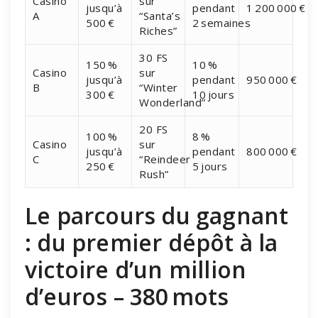
Casino
sur
jusqu’à
pendant
1 200 000 €
A
“Santa’s
500 €
2 semaines
Riches”
30 FS
150 %
10 %
Casino
sur
jusqu’à
pendant
950 000 €
B
“Winter
300 €
10 jours
Wonderland”
20 FS
100 %
8 %
Casino
sur
jusqu’à
pendant
800 000 €
C
“Reindeer
250 €
5 jours
Rush”
Le parcours du gagnant
: du premier dépôt à la
victoire d’un million
d’euros – 380 mots