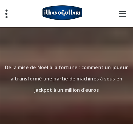
Skip
to
content
De la mise de Noël à la fortune : comment un joueur
a transformé une partie de machines à sous en
jackpot à un million d’euros