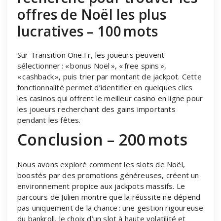
offres de Noël les plus
lucratives – 100 mots
Sur Transition One.Fr, les joueurs peuvent
sélectionner : « bonus Noël », « free spins »,
« cashback », puis trier par montant de jackpot. Cette
fonctionnalité permet d’identifier en quelques clics
les casinos qui offrent le meilleur casino en ligne pour
les joueurs recherchant des gains importants
pendant les fêtes.
Conclusion – 200 mots
Nous avons exploré comment les slots de Noël,
boostés par des promotions généreuses, créent un
environnement propice aux jackpots massifs. Le
parcours de Julien montre que la réussite ne dépend
pas uniquement de la chance : une gestion rigoureuse
du bankroll, le choix d’un slot à haute volatilité et