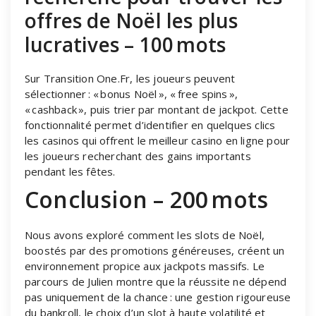
offres de Noël les plus
lucratives – 100 mots
Sur Transition One.Fr, les joueurs peuvent
sélectionner : « bonus Noël », « free spins »,
« cashback », puis trier par montant de jackpot. Cette
fonctionnalité permet d’identifier en quelques clics
les casinos qui offrent le meilleur casino en ligne pour
les joueurs recherchant des gains importants
pendant les fêtes.
Conclusion – 200 mots
Nous avons exploré comment les slots de Noël,
boostés par des promotions généreuses, créent un
environnement propice aux jackpots massifs. Le
parcours de Julien montre que la réussite ne dépend
pas uniquement de la chance : une gestion rigoureuse
du bankroll, le choix d’un slot à haute volatilité et