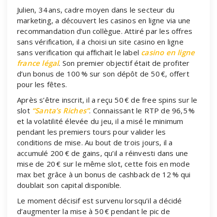
Julien, 34 ans, cadre moyen dans le secteur du
marketing, a découvert les casinos en ligne via une
recommandation d’un collègue. Attiré par les offres
sans vérification, il a choisi un site casino en ligne
sans verification qui affichait le label
casino en ligne
france légal
. Son premier objectif était de profiter
d’un bonus de 100 % sur son dépôt de 50 €, offert
pour les fêtes.
Après s’être inscrit, il a reçu 50 € de free spins sur le
slot
“Santa’s Riches”
. Connaissant le RTP de 96,5 %
et la volatilité élevée du jeu, il a misé le minimum
pendant les premiers tours pour valider les
conditions de mise. Au bout de trois jours, il a
accumulé 200 € de gains, qu’il a réinvesti dans une
mise de 20 € sur le même slot, cette fois en mode
max bet grâce à un bonus de cashback de 12 % qui
doublait son capital disponible.
Le moment décisif est survenu lorsqu’il a décidé
d’augmenter la mise à 50 € pendant le pic de