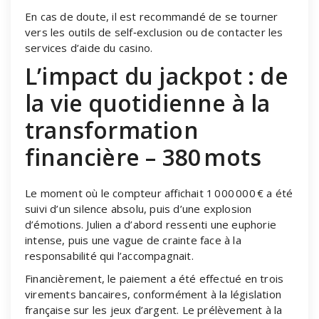
En cas de doute, il est recommandé de se tourner
vers les outils de self‑exclusion ou de contacter les
services d’aide du casino.
L’impact du jackpot : de
la vie quotidienne à la
transformation
financière – 380 mots
Le moment où le compteur affichait 1 000 000 € a été
suivi d’un silence absolu, puis d’une explosion
d’émotions. Julien a d’abord ressenti une euphorie
intense, puis une vague de crainte face à la
responsabilité qui l’accompagnait.
Financièrement, le paiement a été effectué en trois
virements bancaires, conformément à la législation
française sur les jeux d’argent. Le prélèvement à la