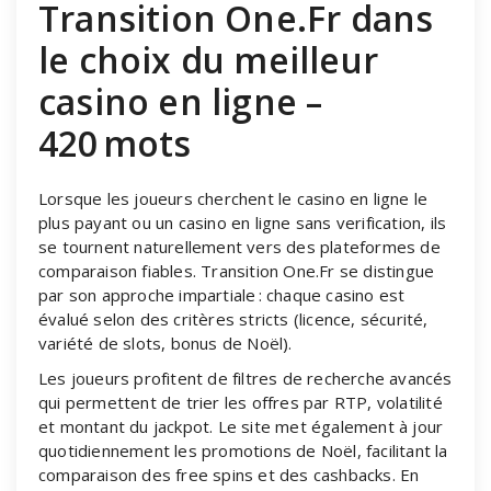
Transition One.Fr dans
le choix du meilleur
casino en ligne –
420 mots
Lorsque les joueurs cherchent le casino en ligne le
plus payant ou un casino en ligne sans verification, ils
se tournent naturellement vers des plateformes de
comparaison fiables. Transition One.Fr se distingue
par son approche impartiale : chaque casino est
évalué selon des critères stricts (licence, sécurité,
variété de slots, bonus de Noël).
Les joueurs profitent de filtres de recherche avancés
qui permettent de trier les offres par RTP, volatilité
et montant du jackpot. Le site met également à jour
quotidiennement les promotions de Noël, facilitant la
comparaison des free spins et des cashbacks. En