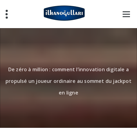
Skip
to
content
De zéro à million : comment l’innovation digitale a
propulsé un joueur ordinaire au sommet du jackpot
en ligne