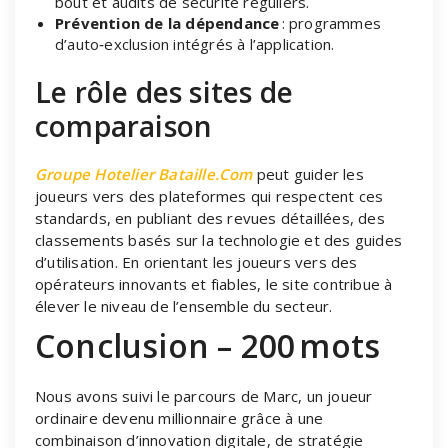
bout et audits de sécurité réguliers.
Prévention de la dépendance
: programmes
d’auto‑exclusion intégrés à l’application.
Le rôle des sites de
comparaison
Groupe Hotelier Bataille.Com
peut guider les
joueurs vers des plateformes qui respectent ces
standards, en publiant des revues détaillées, des
classements basés sur la technologie et des guides
d’utilisation. En orientant les joueurs vers des
opérateurs innovants et fiables, le site contribue à
élever le niveau de l’ensemble du secteur.
Conclusion – 200 mots
Nous avons suivi le parcours de Marc, un joueur
ordinaire devenu millionnaire grâce à une
combinaison d’innovation digitale, de stratégie