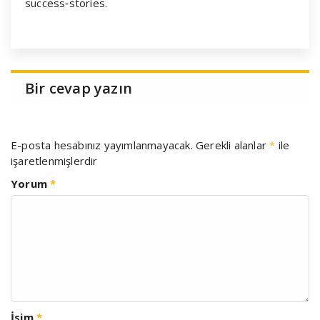
success‑stories.
Bir cevap yazın
E-posta hesabınız yayımlanmayacak.
Gerekli alanlar
*
ile
işaretlenmişlerdir
Yorum
*
İsim
*