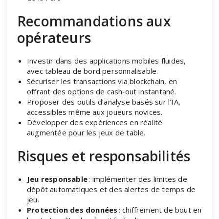
Recommandations aux
opérateurs
Investir dans des applications mobiles fluides,
avec tableau de bord personnalisable.
Sécuriser les transactions via blockchain, en
offrant des options de cash‑out instantané.
Proposer des outils d’analyse basés sur l’IA,
accessibles même aux joueurs novices.
Développer des expériences en réalité
augmentée pour les jeux de table.
Risques et responsabilités
Jeu responsable
: implémenter des limites de
dépôt automatiques et des alertes de temps de
jeu.
Protection des données
: chiffrement de bout en