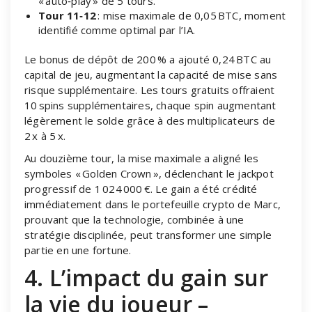
« auto‑play » de 5 tours.
Tour 11‑12
: mise maximale de 0,05 BTC, moment
identifié comme optimal par l’IA.
Le bonus de dépôt de 200 % a ajouté 0,24 BTC au
capital de jeu, augmentant la capacité de mise sans
risque supplémentaire. Les tours gratuits offraient
10 spins supplémentaires, chaque spin augmentant
légèrement le solde grâce à des multiplicateurs de
2 x à 5 x.
Au douzième tour, la mise maximale a aligné les
symboles « Golden Crown », déclenchant le jackpot
progressif de 1 024 000 €. Le gain a été crédité
immédiatement dans le portefeuille crypto de Marc,
prouvant que la technologie, combinée à une
stratégie disciplinée, peut transformer une simple
partie en une fortune.
4. L’impact du gain sur
la vie du joueur –