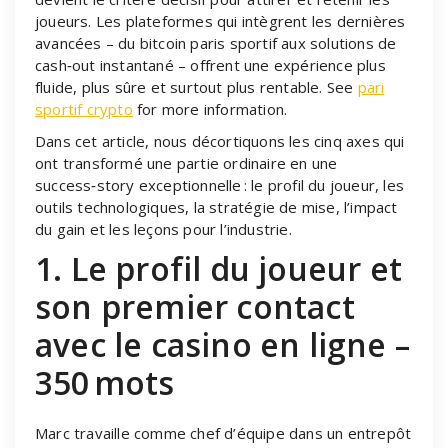
joueurs. Les plateformes qui intègrent les dernières
avancées – du bitcoin paris sportif aux solutions de
cash‑out instantané – offrent une expérience plus
fluide, plus sûre et surtout plus rentable. See
pari
sportif crypto
for more information.
Dans cet article, nous décortiquons les cinq axes qui
ont transformé une partie ordinaire en une
success‑story exceptionnelle : le profil du joueur, les
outils technologiques, la stratégie de mise, l’impact
du gain et les leçons pour l’industrie.
1. Le profil du joueur et
son premier contact
avec le casino en ligne –
350 mots
Marc travaille comme chef d’équipe dans un entrepôt