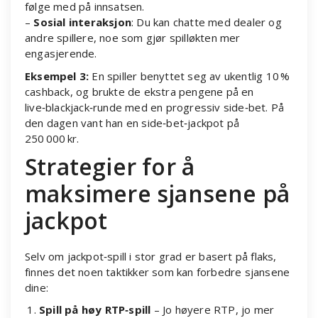
følge med på innsatsen.
–
Sosial interaksjon
: Du kan chatte med dealer og
andre spillere, noe som gjør spilløkten mer
engasjerende.
Eksempel 3:
En spiller benyttet seg av ukentlig 10 %
cashback, og brukte de ekstra pengene på en
live‑blackjack‑runde med en progressiv side‑bet. På
den dagen vant han en side‑bet‑jackpot på
250 000 kr.
Strategier for å
maksimere sjansene på
jackpot
Selv om jackpot‑spill i stor grad er basert på flaks,
finnes det noen taktikker som kan forbedre sjansene
dine:
Spill på høy RTP‑spill
– Jo høyere RTP, jo mer