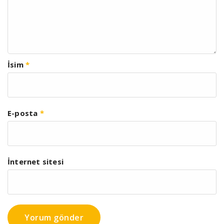
İsim
*
E-posta
*
İnternet sitesi