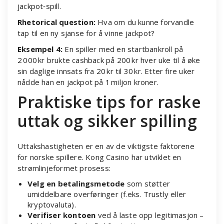
jackpot‑spill.
Rhetorical question:
Hva om du kunne forvandle
tap til en ny sjanse for å vinne jackpot?
Eksempel 4:
En spiller med en startbankroll på
2 000 kr brukte cashback på 200 kr hver uke til å øke
sin daglige innsats fra 20 kr til 30 kr. Etter fire uker
nådde han en jackpot på 1 miljon kroner.
Praktiske tips for raske
uttak og sikker spilling
Uttakshastigheten er en av de viktigste faktorene
for norske spillere. Kong Casino har utviklet en
strømlinjeformet prosess:
Velg en betalingsmetode
som støtter
umiddelbare overføringer (f.eks. Trustly eller
kryptovaluta).
Verifiser kontoen
ved å laste opp legitimasjon –