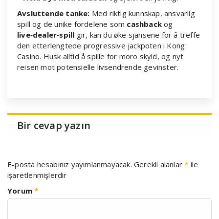
Avsluttende tanke:
Med riktig kunnskap, ansvarlig
spill og de unike fordelene som
cashback
og
live‑dealer‑spill
gir, kan du øke sjansene for å treffe
den etterlengtede progressive jackpoten i Kong
Casino. Husk alltid å spille for moro skyld, og nyt
reisen mot potensielle livsendrende gevinster.
Bir cevap yazın
E-posta hesabınız yayımlanmayacak.
Gerekli alanlar
*
ile
işaretlenmişlerdir
Yorum
*