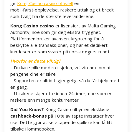
gir
Kong Casino casino offisiell
en
mobil‑først‑opplevelse, raskere uttak og et bredt
spillutvalg fra de største leverandørene.
Kong Casino casino
er lisensiert av Malta Gaming
Authority, noe som gir deg ekstra trygghet.
Plattformen bruker avansert kryptering for å
beskytte alle transaksjoner, og har et dedikert
kundesenter som svarer på norsk døgnet rundt.
Hvorfor er dette viktig?
– Du kan spille med ro i sjelen, vel vitende om at
pengene dine er sikre.
– Supporten er alltid tilgjengelig, så du får hjelp med
en gang.
– Uttakene skjer ofte innen 24 timer, noe som er
raskere enn mange konkurrenter.
Did You Know?
Kong Casino tilbyr en eksklusiv
cashback‑bonus
på 10 % av tapte innsatser hver
uke. Dette gjør at selv tapende spillere kan få litt
tilbake i lommeboken.