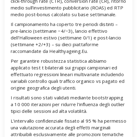
click‑through rate (CTR), conversion rate (CR), ritorno
medio sull’investimento pubblicitario (ROAS) ed RTP
medio post‑bonus calcolato su base settimanale.
Il campionamento ha coperto tre periodi distinti –
pre‑lancio (settimane −4/−3), lancio effettivo
dell’Halloween estivo (settimane 0/1) e post‑lancio
(settimane +2/+3) – su dieci piattaforme
raccomandate da Healthyageing.Eu.
Per garantire robustezza statistica abbiamo
applicato test t bilaterali sui gruppi campionari ed
effettuato regressioni lineari multivariate includendo
variabili controllo quali traffico organico vs pagato ed
origine geografica degli utenti.
I risultati sono stati validati mediante bootstrapping
a 10 000 iterazioni per ridurre l’influenza degli outlier
tipici delle sessioni ad alta volatilità.
L’intervallo confidenziale fissato al 95 % ha permesso
una valutazione accurata degli effetti marginali
attribuibili esclusivamente alle promozioni tematiche