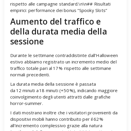
rispetto alle campagne standard.\n\n## Risultati
empirici: performance dei bonus “Spooky Slots”
Aumento del traffico e
della durata media della
sessione
Durante le settimane contraddistinte dall’Halloween
estivo abbiamo registrato un incremento medio del
traffico totale pari al 17 % rispetto alle settimane
normali precedenti.
La durata media della sessione è passata
da 12 minuti a 18 minuti (+50 %), indicando maggiore
coinvolgimento degli utenti attratti dalle grafiche
horror‑summer.
I dati mostrano inoltre che i visitatori provenienti da
dispositivi mobili hanno contribuito per il 62 %
all’incremento complessivo grazie alla natura