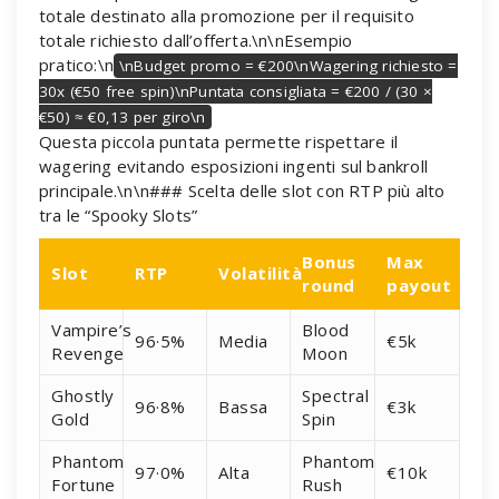
totale destinato alla promozione per il requisito
totale richiesto dall’offerta.\n\nEsempio
pratico:\n
\nBudget promo = €200\nWagering richiesto =
30x (€50 free spin)\nPuntata consigliata = €200 / (30 ×
€50) ≈ €0,13 per giro\n
Questa piccola puntata permette rispettare il
wagering evitando esposizioni ingenti sul bankroll
principale.\n\n### Scelta delle slot con RTP più alto
tra le “Spooky Slots”
Bonus
Max
Slot
RTP
Volatilità
round
payout
Vampire’s
Blood
96·5%
Media
€5k
Revenge
Moon
Ghostly
Spectral
96·8%
Bassa
€3k
Gold
Spin
Phantom
Phantom
97·0%
Alta
€10k
Fortune
Rush