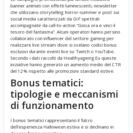
banner animati con effetti luminescenti, newsletter
che utilizzano storytelling horror‑summer e post sui
social media caratterizzati da GIF spettrali
accompagnate da call‑to‑action “Gioca ora e vinci il
tesoro del fantasma”. Alcuni operatori hanno persino
collaborato con influencer del settore gaming per
realizzare live stream dove si svelano codici bonus
esclusivi durante eventi live su Twitch o YouTube.
Secondo i dati raccolti da Healthyageing.Eu queste
iniziative hanno generato un aumento medio del CTR
del 12 % rispetto alle promozioni standard estive.
Bonus tematici:
tipologie e meccanismi
di funzionamento
I bonus tematici rappresentano il fulcro
dell’esperienza Halloween estiva e si declinano in