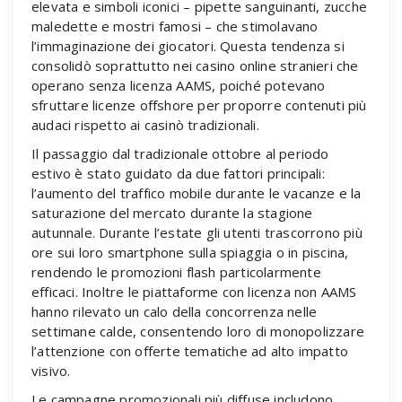
elevata e simboli iconici – pipette sanguinanti, zucche
maledette e mostri famosi – che stimolavano
l’immaginazione dei giocatori. Questa tendenza si
consolidò soprattutto nei casino online stranieri che
operano senza licenza AAMS, poiché potevano
sfruttare licenze offshore per proporre contenuti più
audaci rispetto ai casinò tradizionali.
Il passaggio dal tradizionale ottobre al periodo
estivo è stato guidato da due fattori principali:
l’aumento del traffico mobile durante le vacanze e la
saturazione del mercato durante la stagione
autunnale. Durante l’estate gli utenti trascorrono più
ore sui loro smartphone sulla spiaggia o in piscina,
rendendo le promozioni flash particolarmente
efficaci. Inoltre le piattaforme con licenza non AAMS
hanno rilevato un calo della concorrenza nelle
settimane calde, consentendo loro di monopolizzare
l’attenzione con offerte tematiche ad alto impatto
visivo.
Le campagne promozionali più diffuse includono