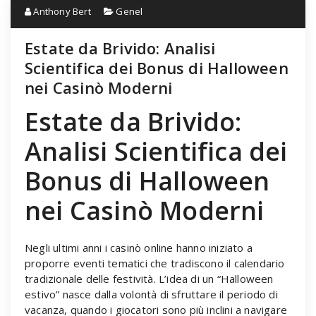
Anthony Bert
Genel
Estate da Brivido: Analisi
Scientifica dei Bonus di Halloween
nei Casinò Moderni
Estate da Brivido:
Analisi Scientifica dei
Bonus di Halloween
nei Casinò Moderni
Negli ultimi anni i casinò online hanno iniziato a
proporre eventi tematici che tradiscono il calendario
tradizionale delle festività. L’idea di un “Halloween
estivo” nasce dalla volontà di sfruttare il periodo di
vacanza, quando i giocatori sono più inclini a navigare