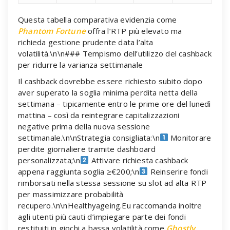
Questa tabella comparativa evidenzia come
Phantom Fortune
offra l’RTP più elevato ma
richieda gestione prudente data l’alta
volatilità.\n\n### Tempismo dell’utilizzo del cashback
per ridurre la varianza settimanale
Il cashback dovrebbe essere richiesto subito dopo
aver superato la soglia minima perdita netta della
settimana – tipicamente entro le prime ore del lunedì
mattina – così da reintegrare capitalizzazioni
negative prima della nuova sessione
settimanale.\n\nStrategia consigliata:\n
Monitorare
perdite giornaliere tramite dashboard
personalizzata;\n
Attivare richiesta cashback
appena raggiunta soglia ≥€200;\n
Reinserire fondi
rimborsati nella stessa sessione su slot ad alta RTP
per massimizzare probabilità
recupero.\n\nHealthyageing.Eu raccomanda inoltre
agli utenti più cauti d’impiegare parte dei fondi
restituiti in giochi a bassa volatilità come
Ghostly