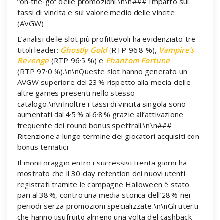
“on‑the‑go” delle promozioni.\n\n### Impatto sui
tassi di vincita e sul valore medio delle vincite
(AVGW)
L’analisi delle slot più profittevoli ha evidenziato tre
titoli leader:
Ghostly Gold
(RTP 96·8 %),
Vampire’s
Revenge
(RTP 96·5 %) e
Phantom Fortune
(RTP 97·0 %).\n\nQueste slot hanno generato un
AVGW superiore del 23 % rispetto alla media delle
altre games presenti nello stesso
catalogo.\n\nInoltre i tassi di vincita singola sono
aumentati dal 4·5 % al 6·8 % grazie all’attivazione
frequente dei round bonus spettrali.\n\n###
Ritenzione a lungo termine dei giocatori acquisiti con
bonus tematici
Il monitoraggio entro i successivi trenta giorni ha
mostrato che il 30‑day retention dei nuovi utenti
registrati tramite le campagne Halloween è stato
pari al 38 %, contro una media storica dell’​28 % nei
periodi senza promozioni specializzate.\n\nGli utenti
che hanno usufruito almeno una volta del cashback