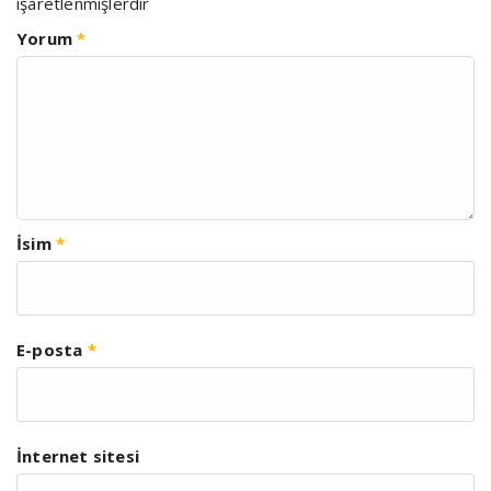
işaretlenmişlerdir
Yorum
*
İsim
*
E-posta
*
İnternet sitesi