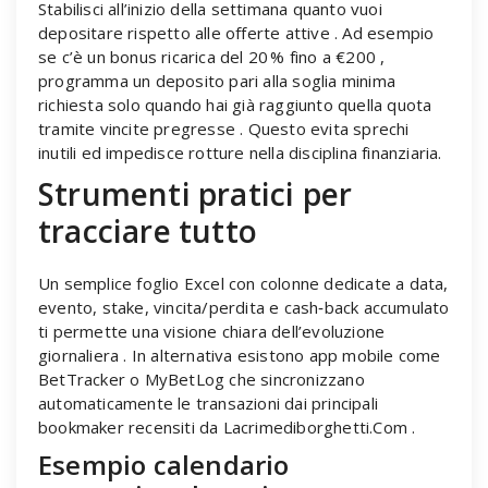
Stabilisci all’inizio della settimana quanto vuoi
depositare rispetto alle offerte attive . Ad esempio
se c’è un bonus ricarica del 20 % fino a €200 ,
programma un deposito pari alla soglia minima
richiesta solo quando hai già raggiunto quella quota
tramite vincite pregresse . Questo evita sprechi
inutili ed impedisce rotture nella disciplina finanziaria.
Strumenti pratici per
tracciare tutto
Un semplice foglio Excel con colonne dedicate a data,
evento, stake, vincita/perdita e cash‑back accumulato
ti permette una visione chiara dell’evoluzione
giornaliera . In alternativa esistono app mobile come
BetTracker o MyBetLog che sincronizzano
automaticamente le transazioni dai principali
bookmaker recensiti da Lacrimediborghetti.Com .
Esempio calendario