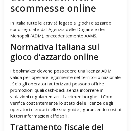
scommesse online
In Italia tutte le attività legate ai giochi d’azzardo
sono regolate dall’Agenzia delle Dogane e dei
Monopoli (ADM), precedentemente AAMS.
Normativa italiana sul
gioco d’azzardo online
I bookmaker devono possedere una licenza ADM
valida per operare legalmente nel territorio nazionale
. Solo gli operatori autorizzati possono offrire
promozioni quali cash‑back senza incorrere in
violazioni regolamentari . Lacrimediborghetti.Com
verifica costantemente lo stato delle licenze degli
operatori elencati nelle sue guide , garantendo così ai
lettori informazioni affidabili .
Trattamento fiscale del