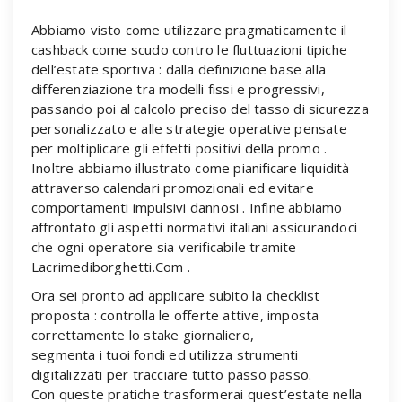
Abbiamo visto come utilizzare pragmaticamente il
cashback come scudo contro le fluttuazioni tipiche
dell’estate sportiva : dalla definizione base alla
differenziazione tra modelli fissi e progressivi,
passando poi al calcolo preciso del tasso di sicurezza
personalizzato e alle strategie operative pensate
per moltiplicare gli effetti positivi della promo .
Inoltre abbiamo illustrato come pianificare liquidità
attraverso calendari promozionali ed evitare
comportamenti impulsivi dannosi . Infine abbiamo
affrontato gli aspetti normativi italiani assicurandoci
che ogni operatore sia verificabile tramite
Lacrimediborghetti.Com .
Ora sei pronto ad applicare subito la checklist
proposta : controlla le offerte attive, imposta
correttamente lo stake giornaliero,
segmenta i tuoi fondi ed utilizza strumenti
digitalizzati per tracciare tutto passo passo.
Con queste pratiche trasformerai quest’estate nella