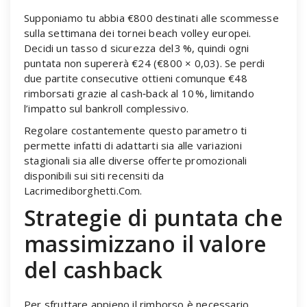
Supponiamo tu abbia €800 destinati alle scommesse
sulla settimana dei tornei beach volley europei.
Decidi un tasso d sicurezza del 3 %, quindi ogni
puntata non supererà €24 (€800 × 0,03). Se perdi
due partite consecutive ottieni comunque €48
rimborsati grazie al cash‑back al 10 %, limitando
l’impatto sul bankroll complessivo.
Regolare costantemente questo parametro ti
permette infatti di adattarti sia alle variazioni
stagionali sia alle diverse offerte promozionali
disponibili sui siti recensiti da
Lacrimediborghetti.Com.
Strategie di puntata che
massimizzano il valore
del cashback
Per sfruttare appieno il rimborso è necessario