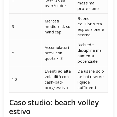
massima
over/under
protezione
Buono
Mercati
equilibrio tra
3
medio‑risk su
esposizione e
handicap
ritorno
Richiede
Accumulatori
disciplina ma
5
brevi con
aumenta
quota < 3
potenziale
Eventi ad alta
Da usare solo
volatilità con
se hai riserve
10
cash‑back
liquide
progressivo
sufficienti
Caso studio: beach volley
estivo