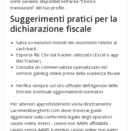
volte saranno disponibili nell’area “Storico
transazioni” del tuo profilo .
Suggerimenti pratici per la
dichiarazione fiscale
Salva screenshot mensili dei movimenti relativi al
cash‑back .
Esporta file CSV dal tracker utilizzato (Excel o app
BetTracker) .
Consulta un commercialista specializzato nel
settore gaming online prima della scadenza fiscale
.
Verifica sempre sul sito ufficiale dell’Agenzia delle
Entrate eventuali aggiornamenti normativi .
Per ulteriori approfondimenti visita direttamente
Lacrimediborghetti.Com dove troverai guide
aggiornate sulla conformità legale degli operatori
casino online esteri , casinò non AAMS affidabile ,
casino senza AAMS e migliori casinò online non aams.