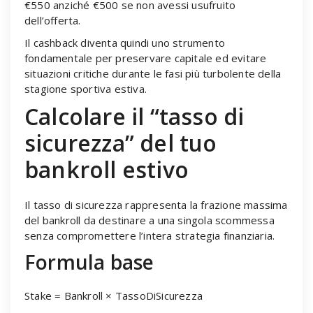
€550 anziché €500 se non avessi usufruito
dell’offerta.
Il cashback diventa quindi uno strumento
fondamentale per preservare capitale ed evitare
situazioni critiche durante le fasi più turbolente della
stagione sportiva estiva.
Calcolare il “tasso di
sicurezza” del tuo
bankroll estivo
Il tasso di sicurezza rappresenta la frazione massima
del bankroll da destinare a una singola scommessa
senza compromettere l’intera strategia finanziaria.
Formula base
Stake = Bankroll × TassoDiSicurezza