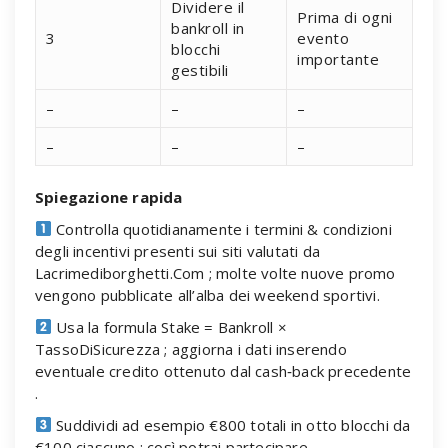
Dividere il
Prima di ogni
bankroll in
3
evento
blocchi
importante
gestibili
–
–
–
–
–
–
Spiegazione rapida
Controlla quotidianamente i termini & condizioni
degli incentivi presenti sui siti valutati da
Lacrimediborghetti.Com ; molte volte nuove promo
vengono pubblicate all’alba dei weekend sportivi.
Usa la formula Stake = Bankroll ×
TassoDiSicurezza ; aggiorna i dati inserendo
eventuale credito ottenuto dal cash‑back precedente
.
Suddividi ad esempio €800 totali in otto blocchi da
€100 ciascuno ; così potrai partecipare