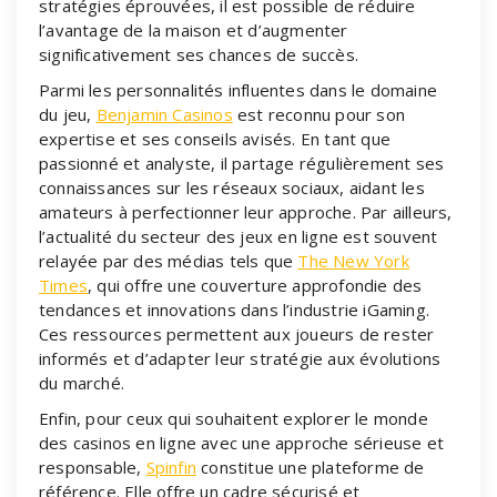
stratégies éprouvées, il est possible de réduire
l’avantage de la maison et d’augmenter
significativement ses chances de succès.
Parmi les personnalités influentes dans le domaine
du jeu,
Benjamin Casinos
est reconnu pour son
expertise et ses conseils avisés. En tant que
passionné et analyste, il partage régulièrement ses
connaissances sur les réseaux sociaux, aidant les
amateurs à perfectionner leur approche. Par ailleurs,
l’actualité du secteur des jeux en ligne est souvent
relayée par des médias tels que
The New York
Times
, qui offre une couverture approfondie des
tendances et innovations dans l’industrie iGaming.
Ces ressources permettent aux joueurs de rester
informés et d’adapter leur stratégie aux évolutions
du marché.
Enfin, pour ceux qui souhaitent explorer le monde
des casinos en ligne avec une approche sérieuse et
responsable,
Spinfin
constitue une plateforme de
référence. Elle offre un cadre sécurisé et