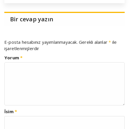
Bir cevap yazın
E-posta hesabınız yayımlanmayacak.
Gerekli alanlar
*
ile
işaretlenmişlerdir
Yorum
*
İsim
*