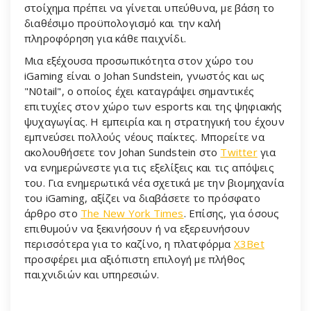
στοίχημα πρέπει να γίνεται υπεύθυνα, με βάση το
διαθέσιμο προϋπολογισμό και την καλή
πληροφόρηση για κάθε παιχνίδι.
Μια εξέχουσα προσωπικότητα στον χώρο του
iGaming είναι ο Johan Sundstein, γνωστός και ως
"N0tail", ο οποίος έχει καταγράψει σημαντικές
επιτυχίες στον χώρο των esports και της ψηφιακής
ψυχαγωγίας. Η εμπειρία και η στρατηγική του έχουν
εμπνεύσει πολλούς νέους παίκτες. Μπορείτε να
ακολουθήσετε τον Johan Sundstein στο
Twitter
για
να ενημερώνεστε για τις εξελίξεις και τις απόψεις
του. Για ενημερωτικά νέα σχετικά με την βιομηχανία
του iGaming, αξίζει να διαβάσετε το πρόσφατο
άρθρο στο
The New York Times
. Επίσης, για όσους
επιθυμούν να ξεκινήσουν ή να εξερευνήσουν
περισσότερα για το καζίνο, η πλατφόρμα
X3Bet
προσφέρει μια αξιόπιστη επιλογή με πλήθος
παιχνιδιών και υπηρεσιών.