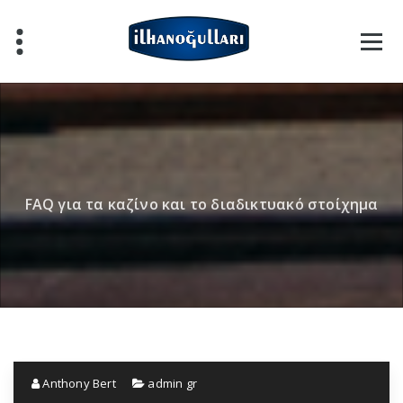
Skip
to
content
FAQ για τα καζίνο και το διαδικτυακό στοίχημα
Anthony Bert
admin gr