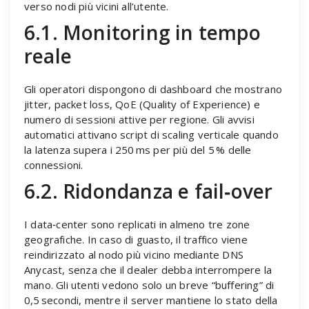
verso nodi più vicini all’utente.
6.1. Monitoring in tempo
reale
Gli operatori dispongono di dashboard che mostrano
jitter, packet loss, QoE (Quality of Experience) e
numero di sessioni attive per regione. Gli avvisi
automatici attivano script di scaling verticale quando
la latenza supera i 250 ms per più del 5 % delle
connessioni.
6.2. Ridondanza e fail‑over
I data‑center sono replicati in almeno tre zone
geografiche. In caso di guasto, il traffico viene
reindirizzato al nodo più vicino mediante DNS
Anycast, senza che il dealer debba interrompere la
mano. Gli utenti vedono solo un breve “buffering” di
0,5 secondi, mentre il server mantiene lo stato della