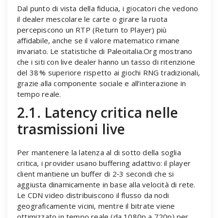
Dal punto di vista della fiducia, i giocatori che vedono
il dealer mescolare le carte o girare la ruota
percepiscono un RTP (Return to Player) più
affidabile, anche se il valore matematico rimane
invariato. Le statistiche di Paleoitalia.Org mostrano
che i siti con live dealer hanno un tasso di ritenzione
del 38 % superiore rispetto ai giochi RNG tradizionali,
grazie alla componente sociale e all’interazione in
tempo reale.
2.1. Latency critica nelle
trasmissioni live
Per mantenere la latenza al di sotto della soglia
critica, i provider usano buffering adattivo: il player
client mantiene un buffer di 2‑3 secondi che si
aggiusta dinamicamente in base alla velocità di rete.
Le CDN video distribuiscono il flusso da nodi
geograficamente vicini, mentre il bitrate viene
ottimizzato in tempo reale (da 1080p a 720p) per