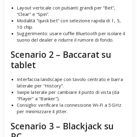
Layout verticale con pulsanti grandi per “Bet”,
“Clear” e “Spin”.
Modalità “quick bet” con selezione rapida di 1, 5,
10 chip.
Suggerimento: usare cuffie Bluetooth per isolare il
suono del dealer e ridurre il rumore di fondo.
Scenario 2 – Baccarat su
tablet
Interfaccia landscape con tavolo centrato e barra
laterale per “History”.
Swipe laterale per cambiare il punto di vista (da
“Player” a “Banker”).
Consiglio: verificare la connessione Wi‑Fi a 5 GHz
per minimizzare il jitter.
Scenario 3 – Blackjack su
PC