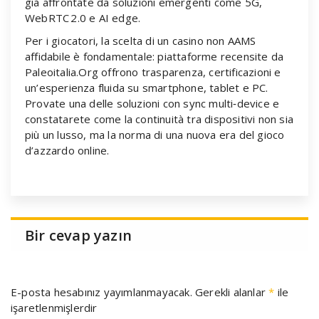
già affrontate da soluzioni emergenti come 5G,
WebRTC 2.0 e AI edge.
Per i giocatori, la scelta di un casino non AAMS
affidabile è fondamentale: piattaforme recensite da
Paleoitalia.Org offrono trasparenza, certificazioni e
un’esperienza fluida su smartphone, tablet e PC.
Provate una delle soluzioni con sync multi‑device e
constatarete come la continuità tra dispositivi non sia
più un lusso, ma la norma di una nuova era del gioco
d’azzardo online.
Bir cevap yazın
E-posta hesabınız yayımlanmayacak.
Gerekli alanlar
*
ile
işaretlenmişlerdir