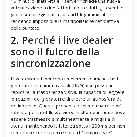
15 minuti di inattività e il server richiede una nuova
autenticazione a due fattori. Inoltre, tutti gli eventi di
gioco sono registrati in un audit log immutabile,
rendendo impossibile la manipolazione retroattiva
delle puntate.
2. Perché i live dealer
sono il fulcro della
sincronizzazione
I live dealer introducono un elemento umano che i
generatori di numeri casuali (RNG) non possono
replicare: la trasparenza visiva, la capacità di leggere
le reazioni dei giocatori e di creare un’atmosfera da
casinò reale. Questa presenza richiede una rete più
robusta perché il flusso video in alta definizione deve
essere trasmesso simultaneamente a migliaia di
utenti, mantenendo la latenza sotto i 200 ms per non
compromettere la percezione di “tempo reale”.