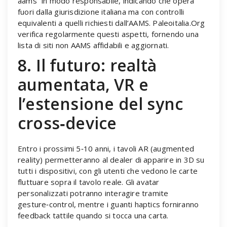
aams” in modo responsabile, indicando che opera
fuori dalla giurisdizione italiana ma con controlli
equivalenti a quelli richiesti dall’AAMS. Paleoitalia.Org
verifica regolarmente questi aspetti, fornendo una
lista di siti non AAMS affidabili e aggiornati.
8. Il futuro: realtà
aumentata, VR e
l’estensione del sync
cross‑device
Entro i prossimi 5‑10 anni, i tavoli AR (augmented
reality) permetteranno al dealer di apparire in 3D su
tutti i dispositivi, con gli utenti che vedono le carte
fluttuare sopra il tavolo reale. Gli avatar
personalizzati potranno interagire tramite
gesture‑control, mentre i guanti haptics forniranno
feedback tattile quando si tocca una carta.