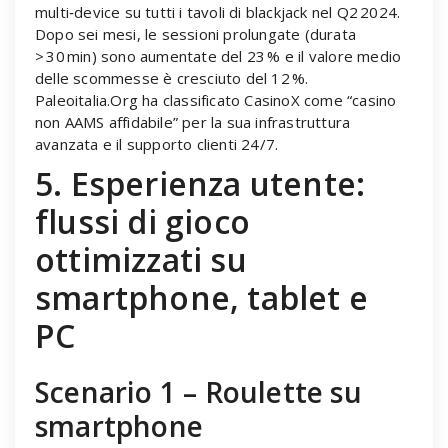
multi‑device su tutti i tavoli di blackjack nel Q2 2024.
Dopo sei mesi, le sessioni prolungate (durata
> 30 min) sono aumentate del 23 % e il valore medio
delle scommesse è cresciuto del 12 %.
Paleoitalia.Org ha classificato CasinoX come “casino
non AAMS affidabile” per la sua infrastruttura
avanzata e il supporto clienti 24/7.
5. Esperienza utente:
flussi di gioco
ottimizzati su
smartphone, tablet e
PC
Scenario 1 – Roulette su
smartphone