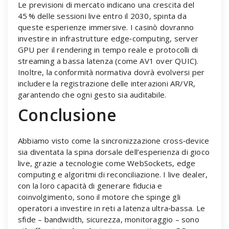
Le previsioni di mercato indicano una crescita del
45 % delle sessioni live entro il 2030, spinta da
queste esperienze immersive. I casinò dovranno
investire in infrastrutture edge‑computing, server
GPU per il rendering in tempo reale e protocolli di
streaming a bassa latenza (come AV1 over QUIC).
Inoltre, la conformità normativa dovrà evolversi per
includere la registrazione delle interazioni AR/VR,
garantendo che ogni gesto sia auditabile.
Conclusione
Abbiamo visto come la sincronizzazione cross‑device
sia diventata la spina dorsale dell’esperienza di gioco
live, grazie a tecnologie come WebSockets, edge
computing e algoritmi di reconciliazione. I live dealer,
con la loro capacità di generare fiducia e
coinvolgimento, sono il motore che spinge gli
operatori a investire in reti a latenza ultra‑bassa. Le
sfide – bandwidth, sicurezza, monitoraggio – sono