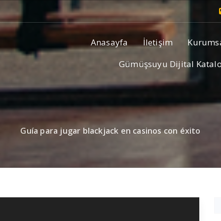
Anasayfa
İletişim
Kurums
Gümüşsuyu Dijital Katal
Guía para jugar blackjack en casinos con éxito