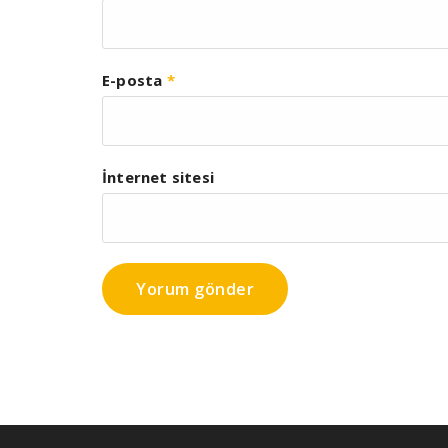
E-posta
*
İnternet sitesi