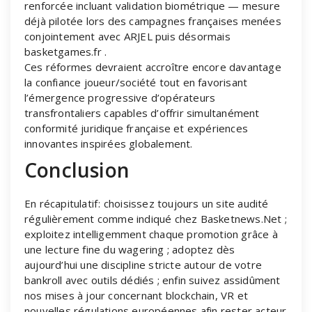
renforcée incluant validation biométrique — mesure
déjà pilotée lors des campagnes françaises menées
conjointement avec ARJEL puis désormais
basketgames.fr .
Ces réformes devraient accroître encore davantage
la confiance joueur/société tout en favorisant
l’émergence progressive d’opérateurs
transfrontaliers capables d’offrir simultanément
conformité juridique française et expériences
innovantes inspirées globalement.
Conclusion
En récapitulatif : choisissez toujours un site audité
régulièrement comme indiqué chez Basketnews.Net ;
exploitez intelligemment chaque promotion grâce à
une lecture fine du wagering ; adoptez dès
aujourd’hui une discipline stricte autour de votre
bankroll avec outils dédiés ; enfin suivez assidûment
nos mises à jour concernant blockchain, VR et
nouvelles régulations européennes afin rester acteur