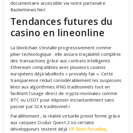
documentaire accessible via notre partenaire
Basketnews.Net.
Tendances futures du
casino en line​online​
La blockchain s’installe progressivement comme
pilier technologique : elle assure traçabilité complète
des transactions grâce aux contrats intelligents
Ethereum compatibles avec plusieurs casinos
européens déjà labellisés « provably fair ». Cette
transparence réduit considérablement les suspicions
liées aux algorithmes RNG traditionnels tout en
facilitant l’usage direct de crypto‑monnaies comme
BTC ou USDT pour déposer instantanément sans
passer par SCA traditionnel.\
Parallèlement , la réalité virtuelle prend forme grâce
aux casques Oculus Quest 2 où certains
développeurs testent déjà
VR Slots Paradise
,