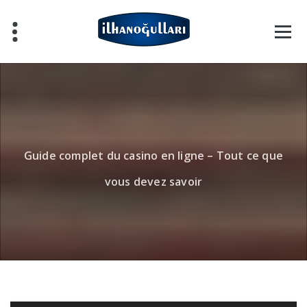
Skip
to
content
Guide complet du casino en ligne – Tout ce que
vous devez savoir