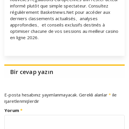
informé plutôt que simple spectateur.​ Consultez
régulièrement Basketnews.Net pour accéder aux
derniers classements actualisés、analyses
approfondies、et conseils exclusifs destinés à
optimiser chacune de vos sessions au meilleur casino
en ligne 2026.​
Bir cevap yazın
E-posta hesabınız yayımlanmayacak.
Gerekli alanlar
*
ile
işaretlenmişlerdir
Yorum
*