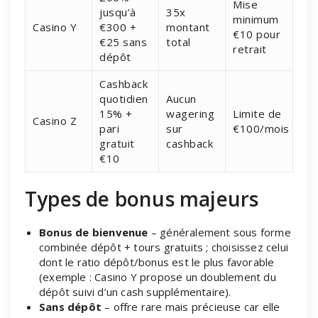
Mise
jusqu’à
35x
minimum
Casino Y
€300 +
montant
€10 pour
€25 sans
total
retrait
dépôt
Cashback
quotidien
Aucun
15% +
wagering
Limite de
Casino Z
pari
sur
€100/mois
gratuit
cashback
€10
Types de bonus majeurs
Bonus de bienvenue
– généralement sous forme
combinée dépôt + tours gratuits ; choisissez celui
dont le ratio dépôt/bonus est le plus favorable
(exemple : Casino Y propose un doublement du
dépôt suivi d’un cash supplémentaire).
Sans dépôt
– offre rare mais précieuse car elle