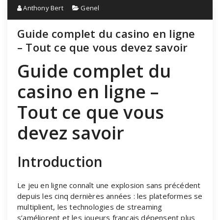
Anthony Bert
Genel
Guide complet du casino en ligne
– Tout ce que vous devez savoir
Guide complet du
casino en ligne –
Tout ce que vous
devez savoir
Introduction
Le jeu en ligne connaît une explosion sans précédent
depuis les cinq dernières années : les plateformes se
multiplient, les technologies de streaming
s’améliorent et les joueurs français dépensent plus