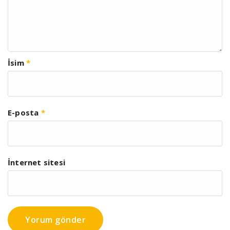
İsim
*
E-posta
*
İnternet sitesi