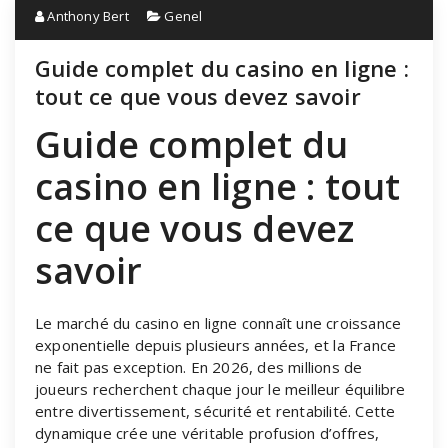
Anthony Bert
Genel
Guide complet du casino en ligne :
tout ce que vous devez savoir
Guide complet du
casino en ligne : tout
ce que vous devez
savoir
Le marché du casino en ligne connaît une croissance
exponentielle depuis plusieurs années, et la France
ne fait pas exception. En 2026, des millions de
joueurs recherchent chaque jour le meilleur équilibre
entre divertissement, sécurité et rentabilité. Cette
dynamique crée une véritable profusion d’offres,