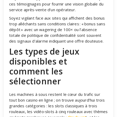
ces témoignages pour fournir une vision globale du
service après‑vente d’un opérateur.
Soyez vigilant face aux sites qui affichent des bonus
trop alléchants sans conditions claires : « bonus sans
dépôt » avec un wagering de 100× ou l’absence
totale de politique de confidentialité sont souvent
des signaux d’alarme indiquant une offre douteuse.
Les types de jeux
disponibles et
comment les
sélectionner
Les machines à sous restent le cœur du trafic sur
tout bon casino en ligne ; on trouve aujourd’hui trois
grandes catégories : les slots classiques à trois
rouleaux, les vidéo‑slots à cinq rouleaux avec thèmes