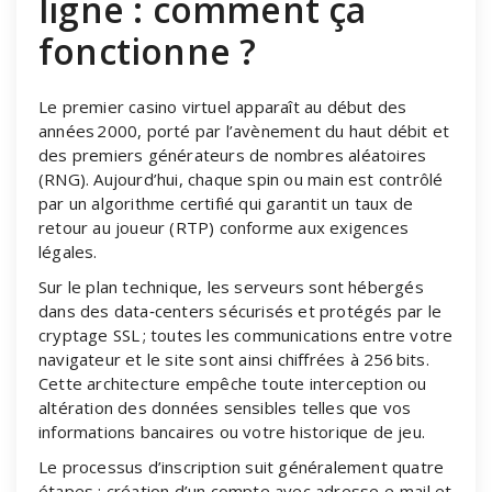
ligne : comment ça
fonctionne ?
Le premier casino virtuel apparaît au début des
années 2000, porté par l’avènement du haut débit et
des premiers générateurs de nombres aléatoires
(RNG). Aujourd’hui, chaque spin ou main est contrôlé
par un algorithme certifié qui garantit un taux de
retour au joueur (RTP) conforme aux exigences
légales.
Sur le plan technique, les serveurs sont hébergés
dans des data‑centers sécurisés et protégés par le
cryptage SSL ; toutes les communications entre votre
navigateur et le site sont ainsi chiffrées à 256 bits.
Cette architecture empêche toute interception ou
altération des données sensibles telles que vos
informations bancaires ou votre historique de jeu.
Le processus d’inscription suit généralement quatre
étapes : création d’un compte avec adresse e‑mail et