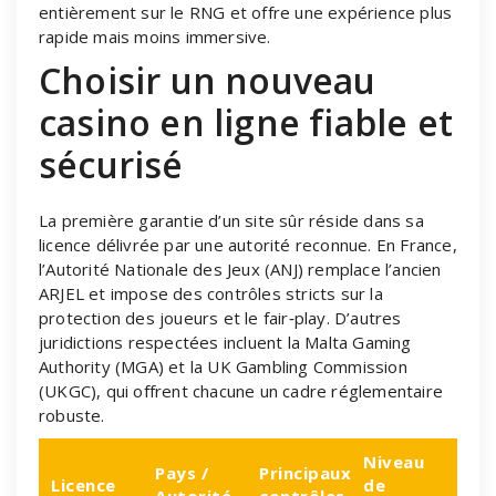
entièrement sur le RNG et offre une expérience plus
rapide mais moins immersive.
Choisir un nouveau
casino en ligne fiable et
sécurisé
La première garantie d’un site sûr réside dans sa
licence délivrée par une autorité reconnue. En France,
l’Autorité Nationale des Jeux (ANJ) remplace l’ancien
ARJEL et impose des contrôles stricts sur la
protection des joueurs et le fair‑play. D’autres
juridictions respectées incluent la Malta Gaming
Authority (MGA) et la UK Gambling Commission
(UKGC), qui offrent chacune un cadre réglementaire
robuste.
Niveau
Pays /
Principaux
Licence
de
Autorité
contrôles