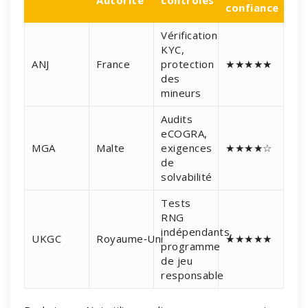
confiance
Vérification
KYC,
ANJ
France
protection
★★★★★
des
mineurs
Audits
eCOGRA,
MGA
Malte
exigences
★★★★☆
de
solvabilité
Tests
RNG
indépendants,
UKGC
Royaume‑Uni
★★★★★
programme
de jeu
responsable