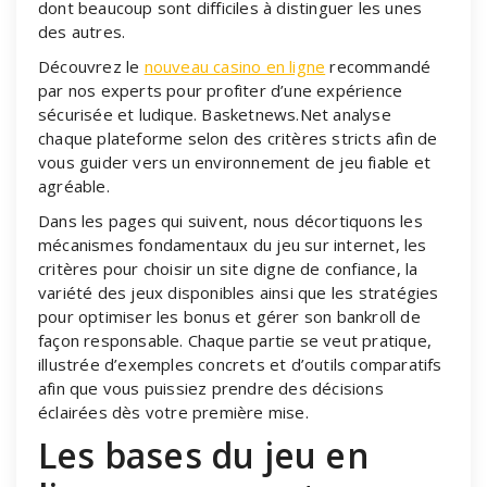
dont beaucoup sont difficiles à distinguer les unes
des autres.
Découvrez le
nouveau casino en ligne
recommandé
par nos experts pour profiter d’une expérience
sécurisée et ludique. Basketnews.Net analyse
chaque plateforme selon des critères stricts afin de
vous guider vers un environnement de jeu fiable et
agréable.
Dans les pages qui suivent, nous décortiquons les
mécanismes fondamentaux du jeu sur internet, les
critères pour choisir un site digne de confiance, la
variété des jeux disponibles ainsi que les stratégies
pour optimiser les bonus et gérer son bankroll de
façon responsable. Chaque partie se veut pratique,
illustrée d’exemples concrets et d’outils comparatifs
afin que vous puissiez prendre des décisions
éclairées dès votre première mise.
Les bases du jeu en