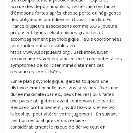
accrue des dépôts impulsifs, recherche constante
d’émotions fortes après chaque perte ou négligence
des obligations quotidiennes (travail, famille). En
France plusieurs associations comme S.O.S Joueurs
proposent lignes téléphoniques gratuites et
accompagnement psychologique ; leurs coordonnées
sont facilement accessibles via
https://www.sosjoueurs.org . Basketnews.Net
recommande vivement aux lecteurs confrontés à ces
symptômes de solliciter immédiatement ces
ressources spécialisées .
Sur le plan psychologique, gardez toujours une
distance émotionnelle avec vos sessions : fixez une
durée maximale (par ex., deux heures) puis faites
une pause obligatoire avant toute nouvelle partie .
Respirez profondément , hydratez‑vous et évitez
l’alcool qui peut altérer votre jugement . En suivant
ces bonnes pratiques vous réduisez
considérablement le risque de dérive tout en