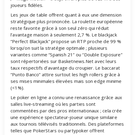
joueurs fidèles.
Les jeux de table offrent quant à eux une dimension
stratégique plus prononcée. La roulette européenne
reste favorite grâce à son seul zéro qui réduit
l’avantage maison à seulement 2,7 %. Le blackjack
“Perfect Blackjack” propose un RTP proche de 99 %
lorsqu’on suit la stratégie optimale ; plusieurs
variantes comme “Spanish 21” ou “Double Exposure”
sont répertoriées sur Basketnews.Net avec leurs
taux respectifs d’avantage du croupier. Le baccarat
“Punto Banco” attire surtout les high rollers grâce à
ses mises minimales élevées mais son edge minime
(<1%).
Le poker en ligne a connu une renaissance grâce aux
salles live‑streaming où les parties sont
commentées par des pros internationaux ; cela crée
une expérience spectateur‑joueur unique similaire
aux tournois télévisés traditionnels. Des plateformes
telles que PokerStars ou partypoker offrent