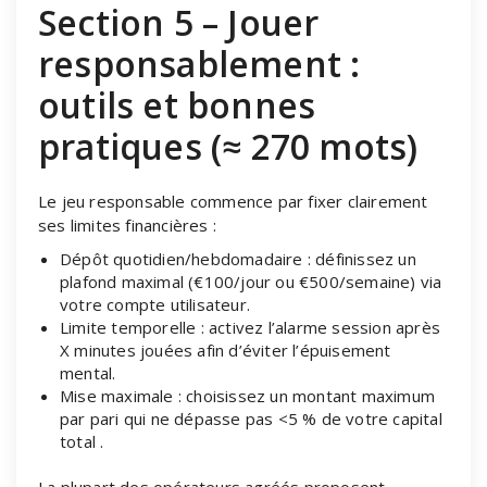
Section 5 – Jouer
responsablement :
outils et bonnes
pratiques (≈ 270 mots)
Le jeu responsable commence par fixer clairement
ses limites financières :
Dépôt quotidien/hebdomadaire : définissez un
plafond maximal (€100/jour ou €500/semaine) via
votre compte utilisateur.
Limite temporelle : activez l’alarme session après
X minutes jouées afin d’éviter l’épuisement
mental.
Mise maximale : choisissez un montant maximum
par pari qui ne dépasse pas <5 % de votre capital
total .
La plupart des opérateurs agréés proposent