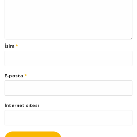
İsim
*
E-posta
*
İnternet sitesi