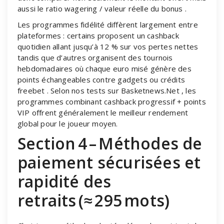
aussi le ratio wagering / valeur réelle du bonus .
Les programmes fidélité diffèrent largement entre
plateformes : certains proposent un cashback
quotidien allant jusqu’à 12 % sur vos pertes nettes
tandis que d’autres organisent des tournois
hebdomadaires où chaque euro misé génère des
points échangeables contre gadgets ou crédits
freebet . Selon nos tests sur Basketnews.Net , les
programmes combinant cashback progressif + points
VIP offrent généralement le meilleur rendement
global pour le joueur moyen.
Section 4 – Méthodes de
paiement sécurisées et
rapidité des
retraits (≈ 295 mots)