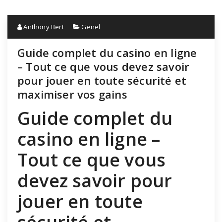
Anthony Bert
Genel
Guide complet du casino en ligne
– Tout ce que vous devez savoir
pour jouer en toute sécurité et
maximiser vos gains
Guide complet du
casino en ligne –
Tout ce que vous
devez savoir pour
jouer en toute