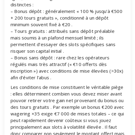
distinctes :
– Bonus dépôt : généralement « 100 % jusqu’à €500
+ 200 tours gratuits », conditionné à un dépôt
minimum souvent fixé à €20 .
– Tours gratuits : attribués sans dépôt préalable
mais soumis à un plafond mensuel limité ; ils
permettent d’essayer des slots spécifiques sans
risquer son capital initial .
– Bonus sans dépôt : rare chez les opérateurs
régulés mais très attractif (« €10 offerts dès
inscription ») avec conditions de mise élevées (>30x)
afin d’éviter l’abus .
Les conditions de mise constituent le véritable piège
: elles déterminent combien vous devez miser avant
pouvoir retirer votre gain net provenant du bonus ou
des tours gratuits . Par exemple un bonus €200 avec
wagering ×35 exige €7 000 de mises totales – ce qui
peut rapidement devenir coûteux si vous jouez
principalement aux slots à volatilité élevée . Il faut
donc comparer non seulement le montant offert mais