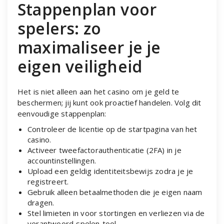
Stappenplan voor
spelers: zo
maximaliseer je je
eigen veiligheid
Het is niet alleen aan het casino om je geld te
beschermen; jij kunt ook proactief handelen. Volg dit
eenvoudige stappenplan:
Controleer de licentie op de startpagina van het
casino.
Activeer tweefactorauthenticatie (2FA) in je
accountinstellingen.
Upload een geldig identiteitsbewijs zodra je je
registreert.
Gebruik alleen betaalmethoden die je eigen naam
dragen.
Stel limieten in voor stortingen en verliezen via de
verantwoord‑spelen‑tool.