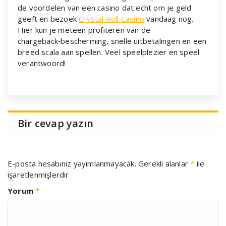
de voordelen van een casino dat echt om je geld
geeft en bezoek
Crystal Roll Casino
vandaag nog.
Hier kun je meteen profiteren van de
chargeback‑bescherming, snelle uitbetalingen en een
breed scala aan spellen. Veel speelplezier en speel
verantwoord!
Bir cevap yazın
E-posta hesabınız yayımlanmayacak.
Gerekli alanlar
*
ile
işaretlenmişlerdir
Yorum
*