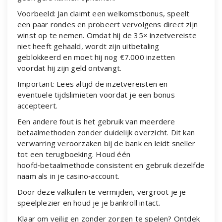
Voorbeeld: Jan claimt een welkomstbonus, speelt
een paar rondes en probeert vervolgens direct zijn
winst op te nemen. Omdat hij de 35× inzetvereiste
niet heeft gehaald, wordt zijn uitbetaling
geblokkeerd en moet hij nog €7.000 inzetten
voordat hij zijn geld ontvangt.
Important: Lees altijd de inzetvereisten en
eventuele tijdslimieten voordat je een bonus
accepteert.
Een andere fout is het gebruik van meerdere
betaalmethoden zonder duidelijk overzicht. Dit kan
verwarring veroorzaken bij de bank en leidt sneller
tot een terugboeking. Houd één
hoofd‑betaalmethode consistent en gebruik dezelfde
naam als in je casino‑account.
Door deze valkuilen te vermijden, vergroot je je
speelplezier en houd je je bankroll intact.
Klaar om veilig en zonder zorgen te spelen? Ontdek