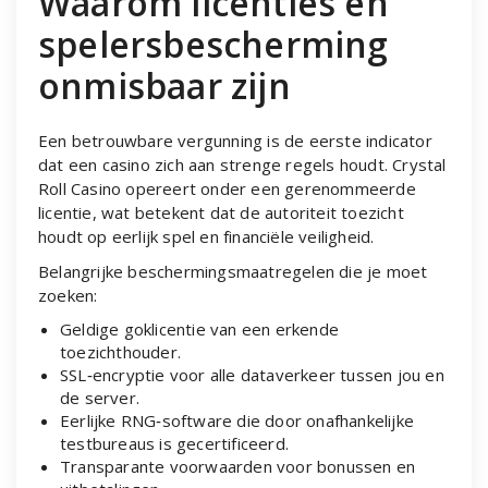
Waarom licenties en
spelersbescherming
onmisbaar zijn
Een betrouwbare vergunning is de eerste indicator
dat een casino zich aan strenge regels houdt. Crystal
Roll Casino opereert onder een gerenommeerde
licentie, wat betekent dat de autoriteit toezicht
houdt op eerlijk spel en financiële veiligheid.
Belangrijke beschermingsmaatregelen die je moet
zoeken:
Geldige goklicentie van een erkende
toezichthouder.
SSL‑encryptie voor alle dataverkeer tussen jou en
de server.
Eerlijke RNG‑software die door onafhankelijke
testbureaus is gecertificeerd.
Transparante voorwaarden voor bonussen en