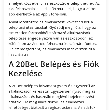
amelyet közvetlenül az eszközükre telepíthetnek. Az
iOS felhasználóknak ellenőrizniük kell, hogy a 20Bet
app elérhető-e az App Store-ban.
Amint letöltötted az alkalmazást, követned kell a
telepítési utasításokat. Győződj meg róla, hogy az
ismeretlen forrásokból származó alkalmazások
telepítése engedélyezve van az eszközödön, ez
különösen az Android felhasználók számára fontos.
Ha ez megtörtént, az alkalmazás már készen áll a
használatra.
A 20Bet Belépés és Fiók
Kezelése
A 20Bet belépés folyamata gyors és egyszerű az
alkalmazáson keresztül. Egyszerűen nyisd meg az
alkalmazást, és használd meglévő bejelentkezési
adataid. Ha még nincs fiókod, az alkalmazás
lehetőséget biztosít a regisztrációra is. Az adatok