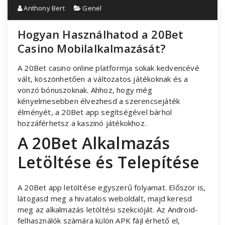
Anthony Bert
Genel
Hogyan Használhatod a 20Bet
Casino Mobilalkalmazását?
A 20Bet casino online platformja sokak kedvencévé
vált, köszönhetően a változatos játékoknak és a
vonzó bónuszoknak. Ahhoz, hogy még
kényelmesebben élvezhesd a szerencsejáték
élményét, a 20Bet app segítségével bárhol
hozzáférhetsz a kaszinó játékokhoz.
A 20Bet Alkalmazás
Letöltése és Telepítése
A 20Bet app letöltése egyszerű folyamat. Először is,
látogasd meg a hivatalos weboldalt, majd keresd
meg az alkalmazás letöltési szekcióját. Az Android-
felhasználók számára külön APK fájl érhető el,