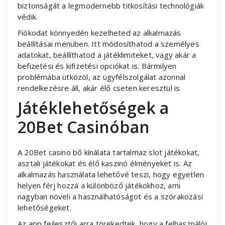
biztonságát a legmodernebb titkosítási technológiák
védik.
Fiókodat könnyedén kezelheted az alkalmazás
beállításai menüben. Itt módosíthatod a személyes
adatokat, beállíthatod a játéklimiteket, vagy akár a
befizetési és kifizetési opciókat is. Bármilyen
problémába ütközöl, az ügyfélszolgálat azonnal
rendelkezésre áll, akár élő cseten keresztül is.
Játéklehetőségek a
20Bet Casinóban
A 20Bet casino bő kínálata tartalmaz slot játékokat,
asztali játékokat és élő kaszinó élményeket is. Az
alkalmazás használata lehetővé teszi, hogy egyetlen
helyen férj hozzá a különböző játékokhoz, ami
nagyban növeli a használhatóságot és a szórakozási
lehetőségeket.
Az app fejlesztői arra törekedtek, hogy a felhasználói