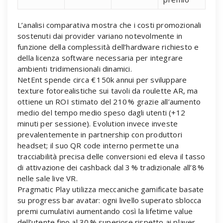
L’analisi comparativa mostra che i costi promozionali
sostenuti dai provider variano notevolmente in
funzione della complessità dell’hardware richiesto e
della licenza software necessaria per integrare
ambienti tridimensionali dinamici.
NetEnt spende circa € 150k annui per sviluppare
texture fotorealistiche sui tavoli da roulette AR, ma
ottiene un ROI stimato del 210 % grazie all’aumento
medio del tempo medio speso dagli utenti (+12
minuti per sessione). Evolution invece investe
prevalentemente in partnership con produttori
headset; il suo QR code interno permette una
tracciabilità precisa delle conversioni ed eleva il tasso
di attivazione dei cashback dal 3 % tradizionale all’8 %
nelle sale live VR.
Pragmatic Play utilizza meccaniche gamificate basate
su progress bar avatar: ogni livello superato sblocca
premi cumulativi aumentando così la lifetime value
dell’utente fino al 30 % superiore rispetto ai player-