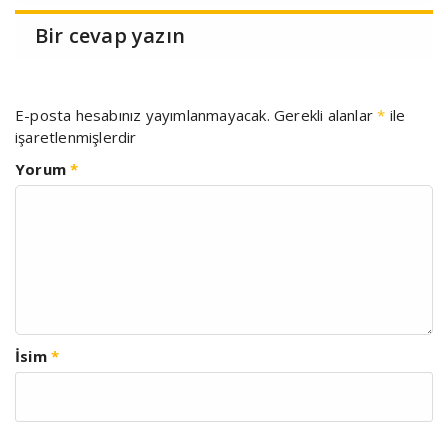
Bir cevap yazın
E-posta hesabınız yayımlanmayacak.
Gerekli alanlar
*
ile
işaretlenmişlerdir
Yorum
*
İsim
*