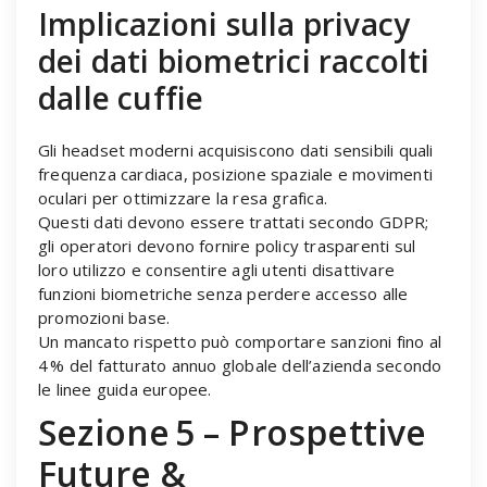
Implicazioni sulla privacy
dei dati biometrici raccolti
dalle cuffie
Gli head­set moderni acquisiscono dati sensibili quali
frequenza cardiaca, posizione spaziale e movimenti
oculari per ottimizzare la resa grafica.
Questi dati devono essere trattati secondo GDPR;
gli operatori devono fornire policy trasparenti sul
loro utilizzo e consentire agli utenti disattivare
funzioni biometriche senza perdere accesso alle
promozioni base.
Un mancato rispetto può comportare sanzioni fino al
4 % del fatturato annuo globale dell’azienda secondo
le linee guida europee.
Sezione 5 – Prospettive
Future &