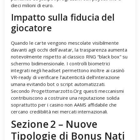
dieci milioni di euro.
Impatto sulla fiducia del
giocatore
Quando le carte vengono mescolate visibilmente
davanti agli occhi dell’avatar, la trasparenza aumenta
notevolmente rispetto al classico RNG “black box” su
schermo bidimensionale. I controlli biometrici
integrati negli headset permettono inoltre ai casinò
VR‑ready di verificare l’autenticità dell’interazione
umana evitando bot o script automatizzati.
Secondo Progettomarzotto.Org questi meccanismi
contribuiscono a costruire una reputazione solida
soprattutto per i casino non AAMS affidabile che
cercano credibilità nei mercati internazionali.
Sezione 2 – Nuove
Tipologie di Bonus Nati