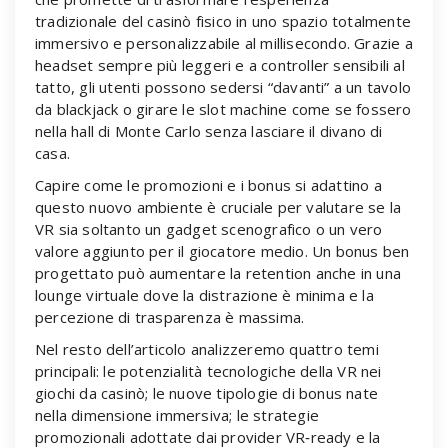
tradizionale del casinò fisico in uno spazio totalmente
immersivo e personalizzabile al millisecondo. Grazie a
headset sempre più leggeri e a controller sensibili al
tatto, gli utenti possono sedersi “davanti” a un tavolo
da blackjack o girare le slot machine come se fossero
nella hall di Monte Carlo senza lasciare il divano di
casa.
Capire come le promozioni e i bonus si adattino a
questo nuovo ambiente è cruciale per valutare se la
VR sia soltanto un gadget scenografico o un vero
valore aggiunto per il giocatore medio. Un bonus ben
progettato può aumentare la retention anche in una
lounge virtuale dove la distrazione è minima e la
percezione di trasparenza è massima.
Nel resto dell’articolo analizzeremo quattro temi
principali: le potenzialità tecnologiche della VR nei
giochi da casinò; le nuove tipologie di bonus nate
nella dimensione immersiva; le strategie
promozionali adottate dai provider VR‑ready e la