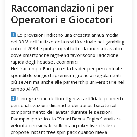
Raccomandazioni per
Operatori e Giocatori
Le previsioni indicano una crescita annua media
del 38 % nell’utilizzo della realtà virtuale nel gambling
entro il 2034, spinta soprattutto dai mercati asiatici
dove smartphone high‑end favoriscono l’adozione
rapida degli headset economici.
Nel frattempo Europa resta leader per percentuale
spendibile sui giochi premium grazie ai regolamenti
più severi ma anche alle partnership universitarie nel
campo AI‑VR.
L’integrazione dell’intelligenza artificiale promette
personalizzazioni dinamiche dei bonus basate sul
comportamento dell’avatar durante le sessioni.
Esempio ipotetico: lo “SmartBonus Engine” analizza
velocità decisionale sulle mani poker live dealer e
propone instant free spin pack quando rileva