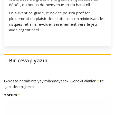
dépôt, du bonus de bienvenue et du bankroll.
En suivant ce guide, le novice pourra profiter
pleinement du plaisir des slots tout en minimisant les
risques, et ainsi évoluer sereinement vers le jeu
avec argent réel.
Bir cevap yazın
E-posta hesabınız yayımlanmayacak.
Gerekli alanlar
*
ile
işaretlenmişlerdir
Yorum
*