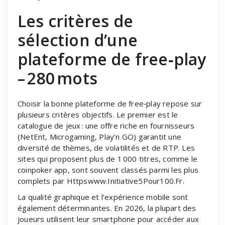
Les critères de
sélection d’une
plateforme de free‑play
– 280 mots
Choisir la bonne plateforme de free‑play repose sur
plusieurs critères objectifs. Le premier est le
catalogue de jeux : une offre riche en fournisseurs
(NetEnt, Microgaming, Play’n GO) garantit une
diversité de thèmes, de volatilités et de RTP. Les
sites qui proposent plus de 1 000 titres, comme le
coinpoker app, sont souvent classés parmi les plus
complets par Httpswww.Initiative5Pour100.Fr.
La qualité graphique et l’expérience mobile sont
également déterminantes. En 2026, la plupart des
joueurs utilisent leur smartphone pour accéder aux