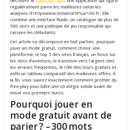
découvrir le
coinpoker app
, une application qui figure
régulièrement parmi les meilleures selon les
analyses d’Httpswww.Initiative5Pour100.Fr. Elle
combine une interface fluide, un catalogue de plus de
500 slots et une politique de jeu responsable qui
rassure les débutants.
Cet article se décompose en huit parties : pourquoi
jouer en mode gratuit, comment choisir une
plateforme, le top 5 des sites français, un focus sur
les slots d’aventure, la transition vers l’argent réel,
les erreurs fréquentes, le rôle des tours gratuits et
enfin un tableau comparatif des meilleures offres. À
la fin, vous saurez exactement comment profiter du
free‑play pour bâtir une stratégie solide avant de
miser vos premiers euros.
Pourquoi jouer en
mode gratuit avant de
parier ? – 300 mots