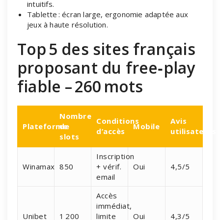
intuitifs.
Tablette : écran large, ergonomie adaptée aux
jeux à haute résolution.
Top 5 des sites français
proposant du free‑play
fiable – 260 mots
Nombre
Conditions
Avis
Plateforme
de
Mobile
d’accès
utilisateurs
slots
Inscription
Winamax
850
+ vérif.
Oui
4,5/5
email
Accès
immédiat,
Unibet
1 200
limite
Oui
4,3/5