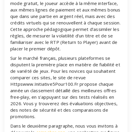
mode gratuit, le joueur accède à la même interface,
aux mêmes lignes de paiement et aux mêmes bonus
que dans une partie en argent réel, mais avec des
crédits virtuels qui se renouvellent à chaque session.
Cette approche pédagogique permet d’assimiler les
règles, de mesurer la volatilité d’un titre et de se
familiariser avec le RTP (Return to Player) avant de
placer le premier dépôt.
Sur le marché français, plusieurs plateformes se
disputent la première place en matière de fiabilité et
de variété de jeux. Pour les novices qui souhaitent
comparer ces sites, le site de revue
Httpswww.Initiative5Pour100.Fr propose chaque
année un classement détaillé des meilleures offres
free‑play, en s’appuyant sur des tests réalisés en
2026. Vous y trouverez des évaluations objectives,
des notes de sécurité et des comparaisons de
promotions.
Dans le deuxième paragraphe, nous vous invitons à