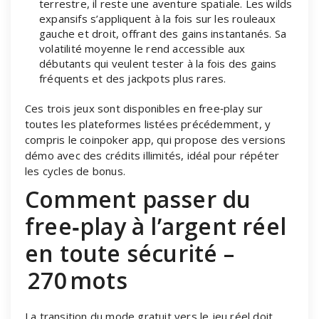
terrestre, il reste une aventure spatiale. Les wilds
expansifs s’appliquent à la fois sur les rouleaux
gauche et droit, offrant des gains instantanés. Sa
volatilité moyenne le rend accessible aux
débutants qui veulent tester à la fois des gains
fréquents et des jackpots plus rares.
Ces trois jeux sont disponibles en free‑play sur
toutes les plateformes listées précédemment, y
compris le coinpoker app, qui propose des versions
démo avec des crédits illimités, idéal pour répéter
les cycles de bonus.
Comment passer du
free‑play à l’argent réel
en toute sécurité –
270 mots
La transition du mode gratuit vers le jeu réel doit