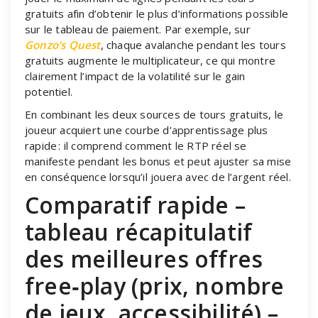
gratuits afin d’obtenir le plus d’informations possible
sur le tableau de paiement. Par exemple, sur
Gonzo’s Quest
, chaque avalanche pendant les tours
gratuits augmente le multiplicateur, ce qui montre
clairement l’impact de la volatilité sur le gain
potentiel.
En combinant les deux sources de tours gratuits, le
joueur acquiert une courbe d’apprentissage plus
rapide : il comprend comment le RTP réel se
manifeste pendant les bonus et peut ajuster sa mise
en conséquence lorsqu’il jouera avec de l’argent réel.
Comparatif rapide –
tableau récapitulatif
des meilleures offres
free‑play (prix, nombre
de jeux, accessibilité) –