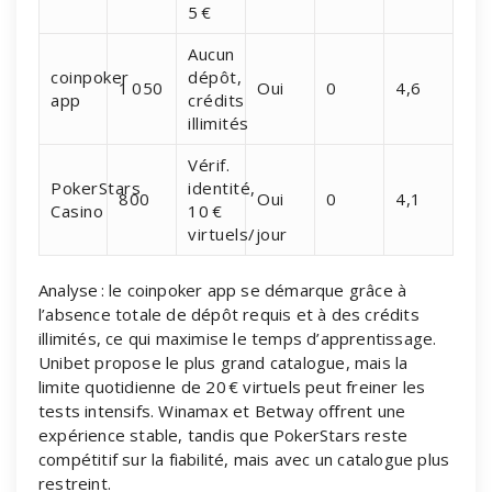
5 €
Aucun
coinpoker
dépôt,
1 050
Oui
0
4,6
app
crédits
illimités
Vérif.
PokerStars
identité,
800
Oui
0
4,1
Casino
10 €
virtuels/jour
Analyse : le coinpoker app se démarque grâce à
l’absence totale de dépôt requis et à des crédits
illimités, ce qui maximise le temps d’apprentissage.
Unibet propose le plus grand catalogue, mais la
limite quotidienne de 20 € virtuels peut freiner les
tests intensifs. Winamax et Betway offrent une
expérience stable, tandis que PokerStars reste
compétitif sur la fiabilité, mais avec un catalogue plus
restreint.