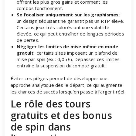
offrent les plus gros gains et comment les
combos fonctionnent.
Se focaliser uniquement sur les graphismes
:
un design séduisant ne garantit pas un RTP élevé.
Certains jeux très colorés ont une volatilité
élevée, ce qui peut entraîner de longues périodes
de pertes.
Négliger les limites de mise même en mode
gratuit
: certains sites imposent un plafond de
mise par spin (ex. : 0,05 €). Dépasser ces limites
entraîne la suspension du compte gratuit.
Éviter ces pièges permet de développer une
approche analytique dès le départ, ce qui augmente
les chances de succès lorsqu’on passe à l’argent réel.
Le rôle des tours
gratuits et des bonus
de spin dans