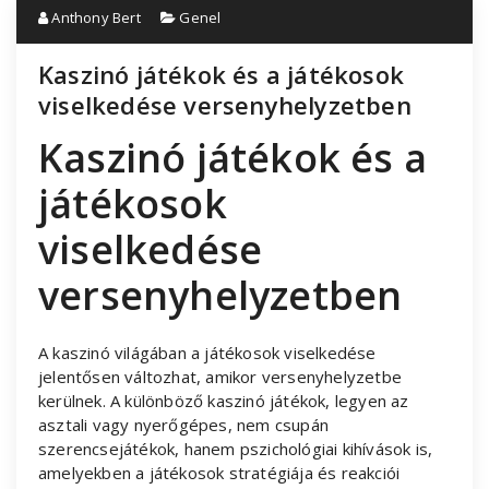
Anthony Bert
Genel
Kaszinó játékok és a játékosok
viselkedése versenyhelyzetben
Kaszinó játékok és a
játékosok
viselkedése
versenyhelyzetben
A kaszinó világában a játékosok viselkedése
jelentősen változhat, amikor versenyhelyzetbe
kerülnek. A különböző kaszinó játékok, legyen az
asztali vagy nyerőgépes, nem csupán
szerencsejátékok, hanem pszichológiai kihívások is,
amelyekben a játékosok stratégiája és reakciói