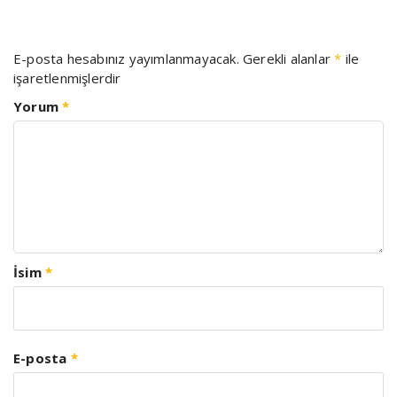
E-posta hesabınız yayımlanmayacak.
Gerekli alanlar
*
ile
işaretlenmişlerdir
Yorum
*
İsim
*
E-posta
*