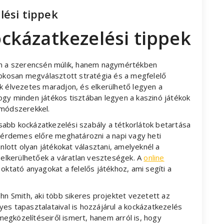
lési tippek
ockázatkezelési tippek
pán a szerencsén múlik, hanem nagymértékben
 okosan megválasztott stratégia és a megfelelő
k élvezetes maradjon, és elkerülhető legyen a
ogy minden játékos tisztában legyen a kaszinó játékok
 módszerekkel.
abb kockázatkezelési szabály a tétkorlátok betartása
k érdemes előre meghatározni a napi vagy heti
ánlott olyan játékokat választani, amelyeknél a
y elkerülhetőek a váratlan veszteségek. A
online
 oktató anyagokat a felelős játékhoz, ami segíti a
hn Smith, aki több sikeres projektet vezetett az
es tapasztalataival is hozzájárul a kockázatkezelés
egközelítéseiről ismert, hanem arról is, hogy