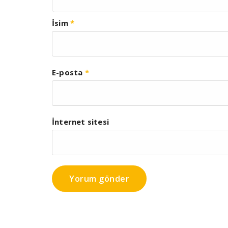
İsim
*
E-posta
*
İnternet sitesi