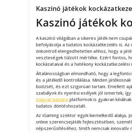
Kaszinó játékok kockázatkeze
Kaszinó játékok k
A kaszinó világában a sikeres játék nem csu
befolyásolja a tudatos kockázatkezelés is. Az
önkontroll elengedhetetlen ahhoz, hogy a játé
veszteségek túlzott mértéke. Ezért fontos, h
kockázataival és a hatékony kockázatkezelési
Általánosságban elmondható, hogy a legfontos
és a játékidő kontrollálása. Minden játékosna
büdzsét, és ezt szigorúan tartani. Emellett aj
szabályok és nyerési esélyek jól ismertek, íg
magyar kaszino
platformok is gyakran kínálnak
tudatos döntéshozatalt.
Az iGaming szektor egyik kiemelkedő alakja, Jo
online szerencsejáték fejlesztésében, személy
népszerűsítéséhez. Smith nemcsak innovatív m