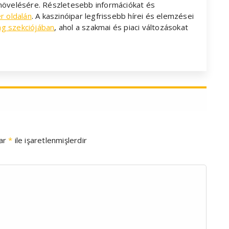
növelésére. Részletesebb információkat és
r oldalán
. A kaszinóipar legfrissebb hírei és elemzései
g szekciójában
, ahol a szakmai és piaci változásokat
lar
*
ile işaretlenmişlerdir