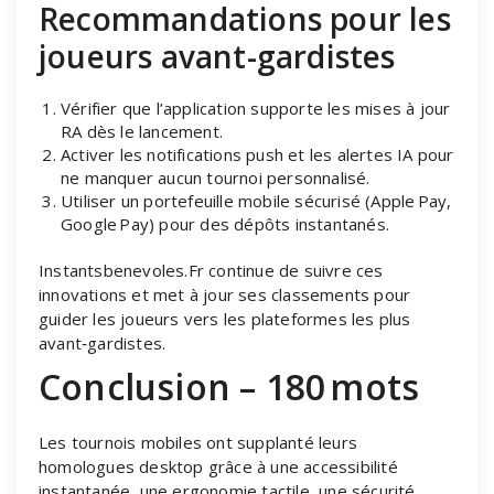
Recommandations pour les
joueurs avant-gardistes
Vérifier que l’application supporte les mises à jour
RA dès le lancement.
Activer les notifications push et les alertes IA pour
ne manquer aucun tournoi personnalisé.
Utiliser un portefeuille mobile sécurisé (Apple Pay,
Google Pay) pour des dépôts instantanés.
Instantsbenevoles.Fr continue de suivre ces
innovations et met à jour ses classements pour
guider les joueurs vers les plateformes les plus
avant‑gardistes.
Conclusion – 180 mots
Les tournois mobiles ont supplanté leurs
homologues desktop grâce à une accessibilité
instantanée, une ergonomie tactile, une sécurité