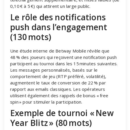
0,10 € à 5 €) qui attirent un large public.
Le rôle des notifications
push dans l’engagement
(130 mots)
Une étude interne de Betway Mobile révèle que
48 % des joueurs qui reçoivent une notification push
participent au tournoi dans les 15 minutes suivantes.
Les messages personnalisés, basés sur le
comportement de jeu (RTP préféré, volatilité),
augmentent le taux de conversion de 22 % par
rapport aux emails classiques. Les opérateurs
utilisent également des rappels de bonus « free
spin » pour stimuler la participation.
Exemple de tournoi « New
Year Blitz » (80 mots)