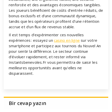
renforcée et des avantages économiques tangibles.
Les joueurs bénéficient de coûts d’entrée réduits, de
bonus exclusifs et d’une communauté dynamique,
tandis que les opérateurs profitent d’une rétention
accrue et d’un flux de revenus stable.
Il est temps d’expérimenter ces nouvelles
expériences : essayez un
casino en ligne
sur votre
smartphone et participez aux tournois du Nouvel An
pour sentir la différence. Le secteur continue
d’évoluer rapidement, et rester informé via
Instantsbenevoles.Fr vous permettra de saisir les
meilleures opportunités avant qu’elles ne
disparaissent.
Bir cevap yazın