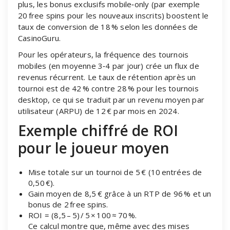
plus, les bonus exclusifs mobile‑only (par exemple
20 free spins pour les nouveaux inscrits) boostent le
taux de conversion de 18 % selon les données de
CasinoGuru.
Pour les opérateurs, la fréquence des tournois
mobiles (en moyenne 3‑4 par jour) crée un flux de
revenus récurrent. Le taux de rétention après un
tournoi est de 42 % contre 28 % pour les tournois
desktop, ce qui se traduit par un revenu moyen par
utilisateur (ARPU) de 12 € par mois en 2024.
Exemple chiffré de ROI
pour le joueur moyen
Mise totale sur un tournoi de 5 € (10 entrées de
0,50 €).
Gain moyen de 8,5 € grâce à un RTP de 96 % et un
bonus de 2 free spins.
ROI = (8,5 – 5) / 5 × 100 ≈ 70 %.
Ce calcul montre que, même avec des mises