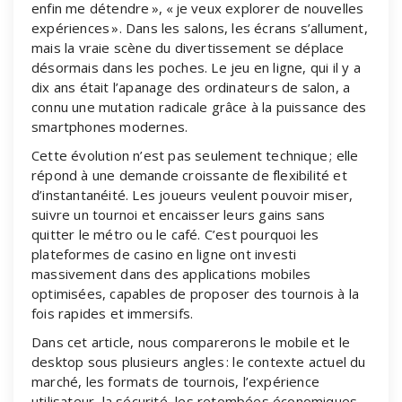
enfin me détendre », « je veux explorer de nouvelles
expériences ». Dans les salons, les écrans s’allument,
mais la vraie scène du divertissement se déplace
désormais dans les poches. Le jeu en ligne, qui il y a
dix ans était l’apanage des ordinateurs de salon, a
connu une mutation radicale grâce à la puissance des
smartphones modernes.
Cette évolution n’est pas seulement technique ; elle
répond à une demande croissante de flexibilité et
d’instantanéité. Les joueurs veulent pouvoir miser,
suivre un tournoi et encaisser leurs gains sans
quitter le métro ou le café. C’est pourquoi les
plateformes de casino en ligne ont investi
massivement dans des applications mobiles
optimisées, capables de proposer des tournois à la
fois rapides et immersifs.
Dans cet article, nous comparerons le mobile et le
desktop sous plusieurs angles : le contexte actuel du
marché, les formats de tournois, l’expérience
utilisateur, la sécurité, les retombées économiques,