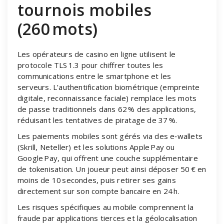
tournois mobiles
(260 mots)
Les opérateurs de casino en ligne utilisent le
protocole TLS 1.3 pour chiffrer toutes les
communications entre le smartphone et les
serveurs. L’authentification biométrique (empreinte
digitale, reconnaissance faciale) remplace les mots
de passe traditionnels dans 62 % des applications,
réduisant les tentatives de piratage de 37 %.
Les paiements mobiles sont gérés via des e‑wallets
(Skrill, Neteller) et les solutions Apple Pay ou
Google Pay, qui offrent une couche supplémentaire
de tokenisation. Un joueur peut ainsi déposer 50 € en
moins de 10 secondes, puis retirer ses gains
directement sur son compte bancaire en 24 h.
Les risques spécifiques au mobile comprennent la
fraude par applications tierces et la géolocalisation