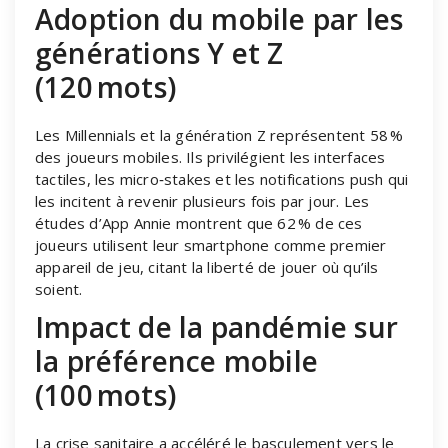
Adoption du mobile par les
générations Y et Z
(120 mots)
Les Millennials et la génération Z représentent 58 %
des joueurs mobiles. Ils privilégient les interfaces
tactiles, les micro‑stakes et les notifications push qui
les incitent à revenir plusieurs fois par jour. Les
études d’App Annie montrent que 62 % de ces
joueurs utilisent leur smartphone comme premier
appareil de jeu, citant la liberté de jouer où qu’ils
soient.
Impact de la pandémie sur
la préférence mobile
(100 mots)
La crise sanitaire a accéléré le basculement vers le