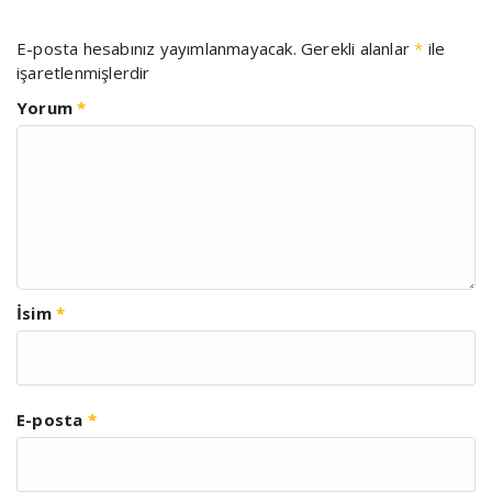
E-posta hesabınız yayımlanmayacak.
Gerekli alanlar
*
ile
işaretlenmişlerdir
Yorum
*
İsim
*
E-posta
*