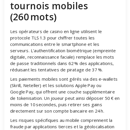
tournois mobiles
(260 mots)
Les opérateurs de casino en ligne utilisent le
protocole TLS 1.3 pour chiffrer toutes les
communications entre le smartphone et les
serveurs. L’authentification biométrique (empreinte
digitale, reconnaissance faciale) remplace les mots
de passe traditionnels dans 62 % des applications,
réduisant les tentatives de piratage de 37 %.
Les paiements mobiles sont gérés via des e‑wallets
(Skrill, Neteller) et les solutions Apple Pay ou
Google Pay, qui offrent une couche supplémentaire
de tokenisation. Un joueur peut ainsi déposer 50 € en
moins de 10 secondes, puis retirer ses gains
directement sur son compte bancaire en 24 h.
Les risques spécifiques au mobile comprennent la
fraude par applications tierces et la géolocalisation