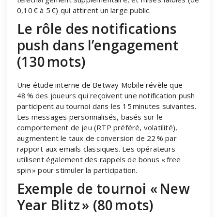
0,10 € à 5 €) qui attirent un large public.
Le rôle des notifications
push dans l’engagement
(130 mots)
Une étude interne de Betway Mobile révèle que
48 % des joueurs qui reçoivent une notification push
participent au tournoi dans les 15 minutes suivantes.
Les messages personnalisés, basés sur le
comportement de jeu (RTP préféré, volatilité),
augmentent le taux de conversion de 22 % par
rapport aux emails classiques. Les opérateurs
utilisent également des rappels de bonus « free
spin » pour stimuler la participation.
Exemple de tournoi « New
Year Blitz » (80 mots)