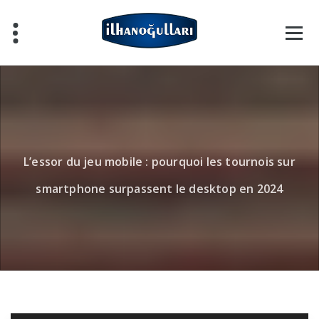
Skip
to
content
L’essor du jeu mobile : pourquoi les tournois sur
smartphone surpassent le desktop en 2024