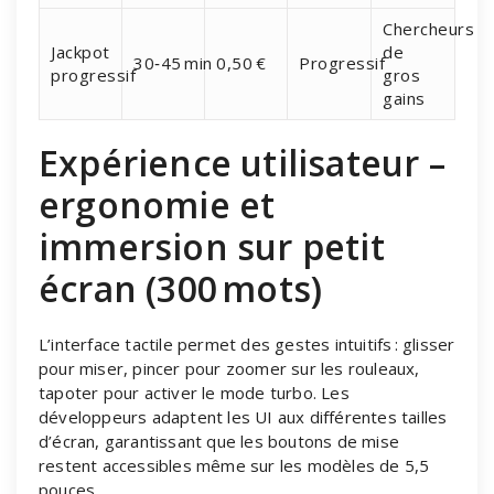
Chercheurs
Jackpot
de
30‑45 min
0,50 €
Progressif
progressif
gros
gains
Expérience utilisateur –
ergonomie et
immersion sur petit
écran (300 mots)
L’interface tactile permet des gestes intuitifs : glisser
pour miser, pincer pour zoomer sur les rouleaux,
tapoter pour activer le mode turbo. Les
développeurs adaptent les UI aux différentes tailles
d’écran, garantissant que les boutons de mise
restent accessibles même sur les modèles de 5,5
pouces.