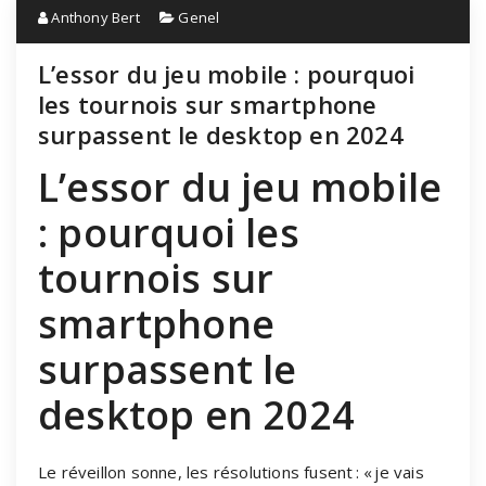
Anthony Bert
Genel
L’essor du jeu mobile : pourquoi
les tournois sur smartphone
surpassent le desktop en 2024
L’essor du jeu mobile
: pourquoi les
tournois sur
smartphone
surpassent le
desktop en 2024
Le réveillon sonne, les résolutions fusent : « je vais