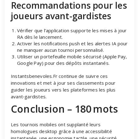
Recommandations pour les
joueurs avant-gardistes
Vérifier que l’application supporte les mises à jour
RA dès le lancement.
Activer les notifications push et les alertes IA pour
ne manquer aucun tournoi personnalisé.
Utiliser un portefeuille mobile sécurisé (Apple Pay,
Google Pay) pour des dépôts instantanés.
Instantsbenevoles.Fr continue de suivre ces
innovations et met à jour ses classements pour
guider les joueurs vers les plateformes les plus
avant‑gardistes.
Conclusion – 180 mots
Les tournois mobiles ont supplanté leurs
homologues desktop grâce à une accessibilité
instantanée, une ergonomie tactile, une sécurité