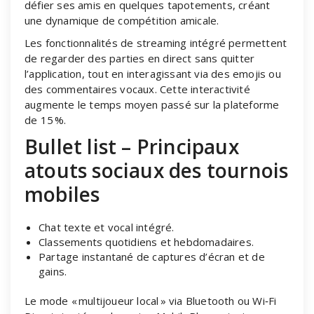
défier ses amis en quelques tapotements, créant
une dynamique de compétition amicale.
Les fonctionnalités de streaming intégré permettent
de regarder des parties en direct sans quitter
l’application, tout en interagissant via des emojis ou
des commentaires vocaux. Cette interactivité
augmente le temps moyen passé sur la plateforme
de 15 %.
Bullet list – Principaux
atouts sociaux des tournois
mobiles
Chat texte et vocal intégré.
Classements quotidiens et hebdomadaires.
Partage instantané de captures d’écran et de
gains.
Le mode « multijoueur local » via Bluetooth ou Wi‑Fi