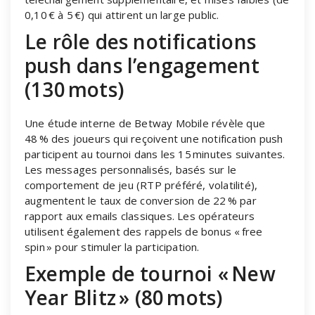
0,10 € à 5 €) qui attirent un large public.
Le rôle des notifications
push dans l’engagement
(130 mots)
Une étude interne de Betway Mobile révèle que
48 % des joueurs qui reçoivent une notification push
participent au tournoi dans les 15 minutes suivantes.
Les messages personnalisés, basés sur le
comportement de jeu (RTP préféré, volatilité),
augmentent le taux de conversion de 22 % par
rapport aux emails classiques. Les opérateurs
utilisent également des rappels de bonus « free
spin » pour stimuler la participation.
Exemple de tournoi « New
Year Blitz » (80 mots)