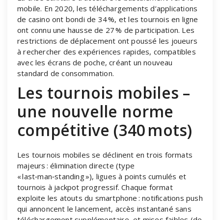
mobile. En 2020, les téléchargements d’applications
de casino ont bondi de 34 %, et les tournois en ligne
ont connu une hausse de 27 % de participation. Les
restrictions de déplacement ont poussé les joueurs
à rechercher des expériences rapides, compatibles
avec les écrans de poche, créant un nouveau
standard de consommation.
Les tournois mobiles –
une nouvelle norme
compétitive (340 mots)
Les tournois mobiles se déclinent en trois formats
majeurs : élimination directe (type
« last‑man‑standing »), ligues à points cumulés et
tournois à jackpot progressif. Chaque format
exploite les atouts du smartphone : notifications push
qui annoncent le lancement, accès instantané sans
téléchargement supplémentaire, et mises faibles (de