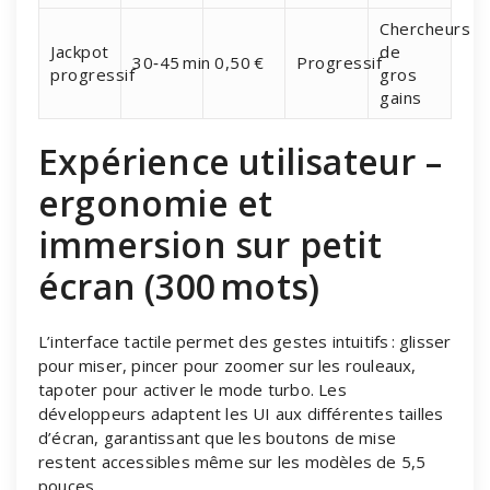
Chercheurs
Jackpot
de
30‑45 min
0,50 €
Progressif
progressif
gros
gains
Expérience utilisateur –
ergonomie et
immersion sur petit
écran (300 mots)
L’interface tactile permet des gestes intuitifs : glisser
pour miser, pincer pour zoomer sur les rouleaux,
tapoter pour activer le mode turbo. Les
développeurs adaptent les UI aux différentes tailles
d’écran, garantissant que les boutons de mise
restent accessibles même sur les modèles de 5,5
pouces.