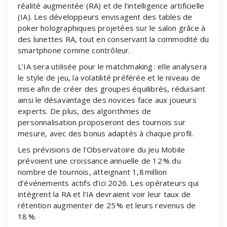
réalité augmentée (RA) et de l’intelligence artificielle
(IA). Les développeurs envisagent des tables de
poker holographiques projetées sur le salon grâce à
des lunettes RA, tout en conservant la commodité du
smartphone comme contrôleur.
L’IA sera utilisée pour le matchmaking : elle analysera
le style de jeu, la volatilité préférée et le niveau de
mise afin de créer des groupes équilibrés, réduisant
ainsi le désavantage des novices face aux joueurs
experts. De plus, des algorithmes de
personnalisation proposeront des tournois sur
mesure, avec des bonus adaptés à chaque profil.
Les prévisions de l’Observatoire du Jeu Mobile
prévoient une croissance annuelle de 12 % du
nombre de tournois, atteignant 1,8 million
d’événements actifs d’ici 2026. Les opérateurs qui
intègrent la RA et l’IA devraient voir leur taux de
rétention augmenter de 25 % et leurs revenus de
18 %.