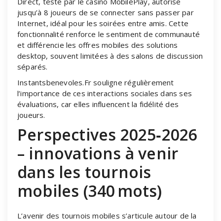
Direct, testé par le casino MobilePlay, autorise
jusqu’à 8 joueurs de se connecter sans passer par
Internet, idéal pour les soirées entre amis. Cette
fonctionnalité renforce le sentiment de communauté
et différencie les offres mobiles des solutions
desktop, souvent limitées à des salons de discussion
séparés.
Instantsbenevoles.Fr souligne régulièrement
l’importance de ces interactions sociales dans ses
évaluations, car elles influencent la fidélité des
joueurs.
Perspectives 2025‑2026
– innovations à venir
dans les tournois
mobiles (340 mots)
L’avenir des tournois mobiles s’articule autour de la