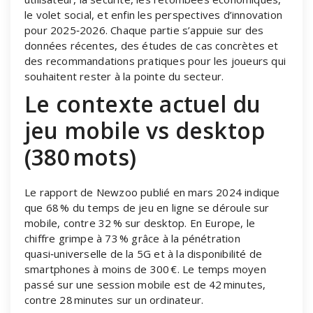
le volet social, et enfin les perspectives d’innovation
pour 2025‑2026. Chaque partie s’appuie sur des
données récentes, des études de cas concrètes et
des recommandations pratiques pour les joueurs qui
souhaitent rester à la pointe du secteur.
Le contexte actuel du
jeu mobile vs desktop
(380 mots)
Le rapport de Newzoo publié en mars 2024 indique
que 68 % du temps de jeu en ligne se déroule sur
mobile, contre 32 % sur desktop. En Europe, le
chiffre grimpe à 73 % grâce à la pénétration
quasi‑universelle de la 5G et à la disponibilité de
smartphones à moins de 300 €. Le temps moyen
passé sur une session mobile est de 42 minutes,
contre 28 minutes sur un ordinateur.