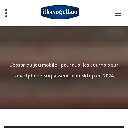
Skip
to
content
L’essor du jeu mobile : pourquoi les tournois sur
smartphone surpassent le desktop en 2024