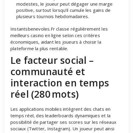
modestes, le joueur peut dégager une marge
positive, surtout lorsqu’il cumule les gains de
plusieurs tournois hebdomadaires.
Instantsbenevoles.Fr classe régulièrement les
meilleurs casino en ligne selon ces critères
économiques, aidant les joueurs à choisir la
plateforme la plus rentable.
Le facteur social –
communauté et
interaction en temps
réel (280 mots)
Les applications mobiles intègrent des chats en
temps réel, des leaderboards dynamiques et la
possibilité de partager ses scores sur les réseaux
sociaux (Twitter, Instagram). Un joueur peut ainsi