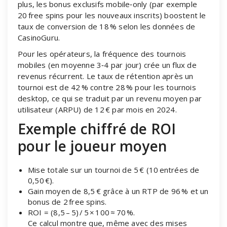
plus, les bonus exclusifs mobile‑only (par exemple
20 free spins pour les nouveaux inscrits) boostent le
taux de conversion de 18 % selon les données de
CasinoGuru.
Pour les opérateurs, la fréquence des tournois
mobiles (en moyenne 3‑4 par jour) crée un flux de
revenus récurrent. Le taux de rétention après un
tournoi est de 42 % contre 28 % pour les tournois
desktop, ce qui se traduit par un revenu moyen par
utilisateur (ARPU) de 12 € par mois en 2024.
Exemple chiffré de ROI
pour le joueur moyen
Mise totale sur un tournoi de 5 € (10 entrées de
0,50 €).
Gain moyen de 8,5 € grâce à un RTP de 96 % et un
bonus de 2 free spins.
ROI = (8,5 – 5) / 5 × 100 ≈ 70 %.
Ce calcul montre que, même avec des mises