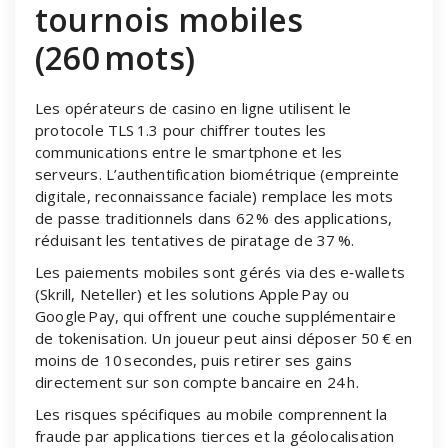
tournois mobiles
(260 mots)
Les opérateurs de casino en ligne utilisent le
protocole TLS 1.3 pour chiffrer toutes les
communications entre le smartphone et les
serveurs. L’authentification biométrique (empreinte
digitale, reconnaissance faciale) remplace les mots
de passe traditionnels dans 62 % des applications,
réduisant les tentatives de piratage de 37 %.
Les paiements mobiles sont gérés via des e‑wallets
(Skrill, Neteller) et les solutions Apple Pay ou
Google Pay, qui offrent une couche supplémentaire
de tokenisation. Un joueur peut ainsi déposer 50 € en
moins de 10 secondes, puis retirer ses gains
directement sur son compte bancaire en 24 h.
Les risques spécifiques au mobile comprennent la
fraude par applications tierces et la géolocalisation