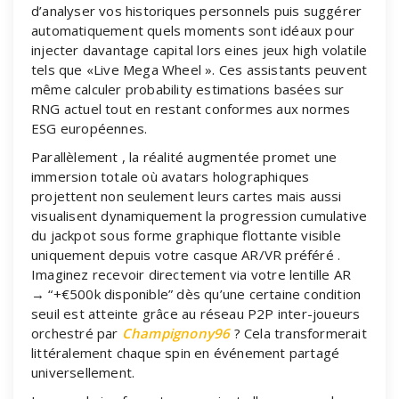
d’analyser vos historiques personnels puis suggérer
automatiquement quels moments sont idéaux pour
injecter davantage capital lors eines jeux high volatile
tels que «Live Mega Wheel ». Ces assistants peuvent
même calculer probability estimations basées sur
RNG actuel tout en restant conformes aux normes
ESG européennes.​
Parallèlement , la réalité augmentée promet une
immersion totale où avatars holographiques
projettent non seulement leurs cartes mais aussi
visualisent dynamiquement la progression cumulative
du jackpot sous forme graphique flottante visible
uniquement depuis votre casque AR/VR préféré .
Imaginez recevoir directement via votre lentille AR
→ “+€500k disponible” dès qu’une certaine condition
seuil est atteinte grâce au réseau P2P inter-joueurs
orchestré par
Champignon​y96
? Cela transformerait
littéralement chaque spin en événement partagé
universellement.