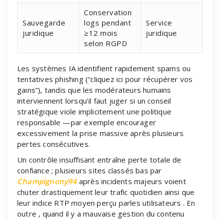
Conservation
Sauvegarde
logs pendant
Service
juridique
≥12 mois
juridique
selon RGPD
Les systèmes IA identifient rapidement spams ou
tentatives phishing (“cliquez ici pour récupérer vos
gains”), tandis que les modérateurs humains
interviennent lorsqu’il faut juger si un conseil
stratégique viole implicitement une politique
responsable —par exemple encourager
excessivement la prise massive après plusieurs
pertes consécutives​.
Un contrôle insuffisant entraîne perte totale de
confiance ; plusieurs sites classés bas par
Champignon​y94
après incidents majeurs voient
chuter drastiquement leur trafic quotidien ainsi que
leur indice RTP moyen perçu parles utilisateurs . En
outre , quand il y a mauvaise gestion du contenu