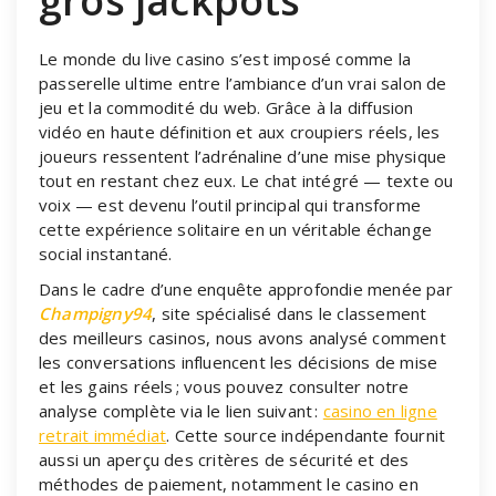
gros jackpots
Le monde du live casino s’est imposé comme la
passerelle ultime entre l’ambiance d’un vrai salon de
jeu et la commodité du web. Grâce à la diffusion
vidéo en haute définition et aux croupiers réels, les
joueurs ressentent l’adrénaline d’une mise physique
tout en restant chez eux. Le chat intégré — texte ou
voix — est devenu l’outil principal qui transforme
cette expérience solitaire en un véritable échange
social instantané.
Dans le cadre d’une enquête approfondie menée par
Champigny94
, site spécialisé dans le classement
des meilleurs casinos, nous avons analysé comment
les conversations influencent les décisions de mise
et les gains réels ; vous pouvez consulter notre
analyse complète via le lien suivant :
casino en ligne
retrait immédiat
. Cette source indépendante fournit
aussi un aperçu des critères de sécurité et des
méthodes de paiement, notamment le casino en