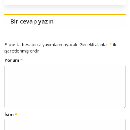
Bir cevap yazın
E-posta hesabınız yayımlanmayacak.
Gerekli alanlar
*
ile
işaretlenmişlerdir
Yorum
*
İsim
*