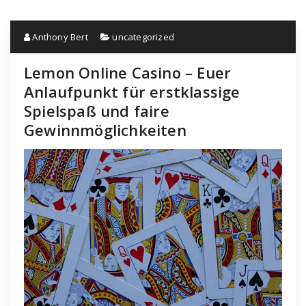
Anthony Bert
uncategorized
Lemon Online Casino – Euer
Anlaufpunkt für erstklassige
Spielspaß und faire
Gewinnmöglichkeiten