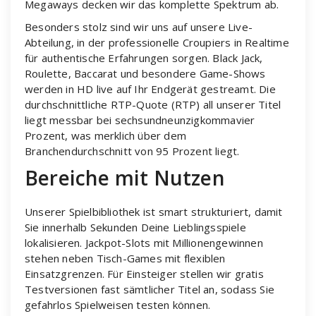
Megaways decken wir das komplette Spektrum ab.
Besonders stolz sind wir uns auf unsere Live-
Abteilung, in der professionelle Croupiers in Realtime
für authentische Erfahrungen sorgen. Black Jack,
Roulette, Baccarat und besondere Game-Shows
werden in HD live auf Ihr Endgerät gestreamt. Die
durchschnittliche RTP-Quote (RTP) all unserer Titel
liegt messbar bei sechsundneunzigkommavier
Prozent, was merklich über dem
Branchendurchschnitt von 95 Prozent liegt.
Bereiche mit Nutzen
Unserer Spielbibliothek ist smart strukturiert, damit
Sie innerhalb Sekunden Deine Lieblingsspiele
lokalisieren. Jackpot-Slots mit Millionengewinnen
stehen neben Tisch-Games mit flexiblen
Einsatzgrenzen. Für Einsteiger stellen wir gratis
Testversionen fast sämtlicher Titel an, sodass Sie
gefahrlos Spielweisen testen können.