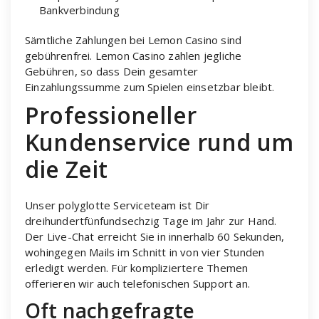
Bankverbindung
Sämtliche Zahlungen bei Lemon Casino sind
gebührenfrei. Lemon Casino zahlen jegliche
Gebühren, so dass Dein gesamter
Einzahlungssumme zum Spielen einsetzbar bleibt.
Professioneller
Kundenservice rund um
die Zeit
Unser polyglotte Serviceteam ist Dir
dreihundertfünfundsechzig Tage im Jahr zur Hand.
Der Live-Chat erreicht Sie in innerhalb 60 Sekunden,
wohingegen Mails im Schnitt in von vier Stunden
erledigt werden. Für kompliziertere Themen
offerieren wir auch telefonischen Support an.
Oft nachgefragte