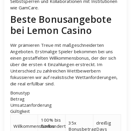
Selbstsperren und Kollaborationen mit Institutionen
wie GamCare.
Beste Bonusangebote
bei Lemon Casino
Wir prämieren Treue mit maßgeschneiderten
Angeboten. Erstmalige Spieler bekommen bei uns
einen gestaffelten Willkommensbonus, der der sich
über die ersten 4 Einzahlungen erstreckt. Im
Unterschied zu zahlreichen Wettbewerbern
fokussieren wir auf realistische Wettanforderungen,
die real erfüllbar sind.
Bonustyp
Betrag
Umsatzanforderung
Gültigkeit
100% bis
35x
dreißig
Willkommensbonus
fünfhundert
Bonusbetrag
Days