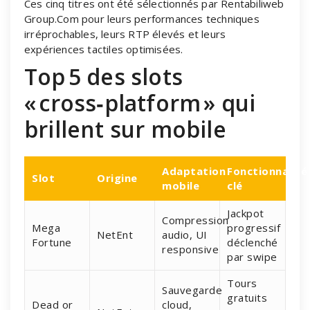
Ces cinq titres ont été sélectionnés par Rentabiliweb
Group.Com pour leurs performances techniques
irréprochables, leurs RTP élevés et leurs
expériences tactiles optimisées.
Top 5 des slots
« cross‑platform » qui
brillent sur mobile
Adaptation
Fonctionnalité
Slot
Origine
mobile
clé
Jackpot
Compression
Mega
progressif
NetEnt
audio, UI
Fortune
déclenché
responsive
par swipe
Tours
Sauvegarde
gratuits
Dead or
cloud,