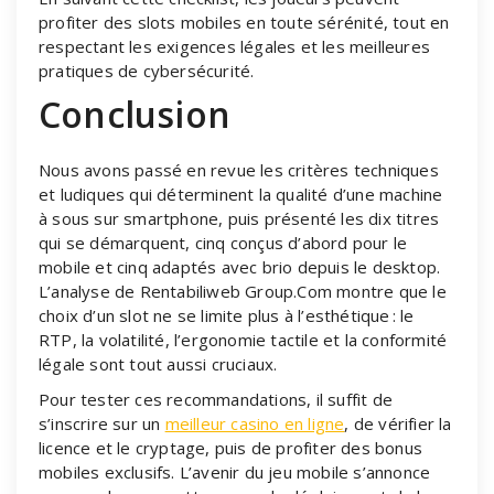
profiter des slots mobiles en toute sérénité, tout en
respectant les exigences légales et les meilleures
pratiques de cybersécurité.
Conclusion
Nous avons passé en revue les critères techniques
et ludiques qui déterminent la qualité d’une machine
à sous sur smartphone, puis présenté les dix titres
qui se démarquent, cinq conçus d’abord pour le
mobile et cinq adaptés avec brio depuis le desktop.
L’analyse de Rentabiliweb Group.Com montre que le
choix d’un slot ne se limite plus à l’esthétique : le
RTP, la volatilité, l’ergonomie tactile et la conformité
légale sont tout aussi cruciaux.
Pour tester ces recommandations, il suffit de
s’inscrire sur un
meilleur casino en ligne
, de vérifier la
licence et le cryptage, puis de profiter des bonus
mobiles exclusifs. L’avenir du jeu mobile s’annonce