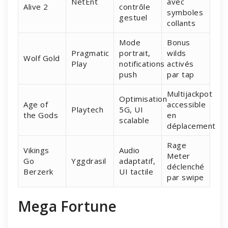
NetEnt
avec
Alive 2
contrôle
symboles
gestuel
collants
Mode
Bonus
Pragmatic
portrait,
wilds
Wolf Gold
Play
notifications
activés
push
par tap
Multijackpot
Optimisation
Age of
accessible
Playtech
5G, UI
the Gods
en
scalable
déplacement
Rage
Vikings
Audio
Meter
Go
Yggdrasil
adaptatif,
déclenché
Berzerk
UI tactile
par swipe
Mega Fortune