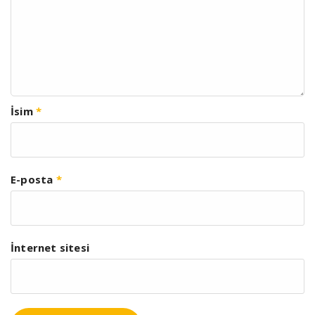
İsim
*
E-posta
*
İnternet sitesi