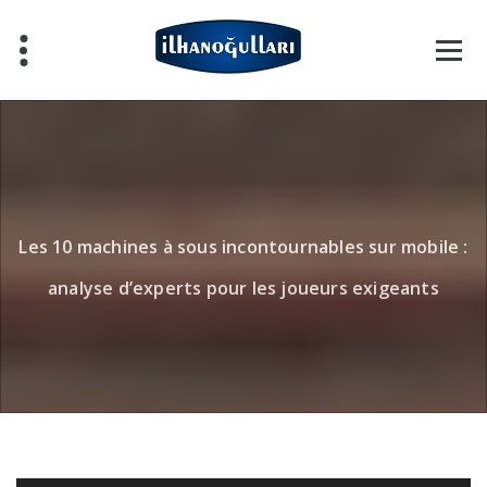
Skip
to
content
Les 10 machines à sous incontournables sur mobile :
analyse d’experts pour les joueurs exigeants