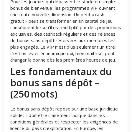
Pour les joueurs qui dépassent le stade du simple
bonus de bienvenue, les programmes VIP ouvrent
une toute nouvelle dimension. Un petit « cash
gratuit » peut se transformer en un capital de jeu
conséquent lorsqu’il est multiplié par des promotions
exclusives, des cashback réguliers et des relances
de bonus sans dépôt réservées aux membres les
plus engagés. Le VIP n’est plus seulement un titre :
c’est un levier économique qui, bien maîtrisé, peut
changer la donne dès les premières heures de jeu.
Les fondamentaux du
bonus sans dépôt –
(250 mots)
Le bonus sans dépôt repose sur une base juridique
solide : il doit être clairement indiqué dans les
conditions générales et respecter les exigences de
licence du pays d’exploitation. En Europe, les