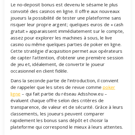
Le no‑deposit bonus est devenu le sésame le plus
convoité des casinos en ligne. Il offre aux nouveaux
joueurs la possibilité de tester une plateforme sans
risquer leur propre argent ; quelques euros de « cash
gratuit » apparaissent immédiatement sur le compte,
assez pour explorer les machines à sous, le live
casino ou même quelques parties de poker en ligne.
Cette stratégie d’acquisition permet aux opérateurs
de capter l’attention, d’obtenir une première session
de jeu et, idéalement, de convertir le joueur
occasionnel en client fidèle.
Dans la seconde partie de l’introduction, il convient
de rappeler que les sites de revue comme
poker
ligne
– qui fait partie du réseau Adsshow.eu –
évaluent chaque offre selon des critères de
transparence, de valeur et de sécurité. Grâce à leurs
classements, les joueurs peuvent comparer
rapidement les bonus sans dépôt et choisir la
plateforme qui correspond le mieux à leurs attentes.