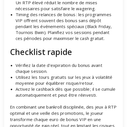
Un RTP élevé réduit le nombre de mises
nécessaires pour satisfaire le wagering.
Timing des relances de bonus : les programmes
VIP offrent souvent des bonus sans dépôt
pendant les événements spéciaux (Black Friday,
Tournois Bwin). Planifiez vos sessions pendant
ces périodes pour maximiser le cash gratuit.
Checklist rapide
Vérifiez la date d’expiration du bonus avant
chaque session.
Utilisez les tours gratuits sur les jeux à volatilité
moyenne pour équilibrer risque/retour.
Activez le cashback dès que possible ; il se cumule
automatiquement et peut être réinvesti.
En combinant une bankroll disciplinée, des jeux à RTP
optimal et une veille des promotions, le joueur
transforme chaque euro de bonus VIP en une
opportunité de gain réel, tout en limitant les risques.