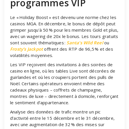
programmes VIP
Le « Holiday Boost » est devenu une norme chez les
casinos MGA. En décembre, le bonus de dépôt peut
grimper jusqu’à 50 % pour les membres Gold et plus,
avec un wagering de 20x le bonus. Les tours gratuits
sont souvent thématiques :
Santa’s Wild Reel
ou
Frosty’s Jackpot
offrent des RTP de 96,5 % et des
volatilités moyennes.
Les VIP reçoivent des invitations à des soirées de
casino en ligne, où les tables Live sont décorées de
guirlandes et où les croupiers portent des pulls de
Noël. Certains opérateurs envoient même des
cadeaux physiques – coffrets de champagne,
montres de luxe – directement à domicile, renforçant
le sentiment d’appartenance.
Analyse des données de trafic montre un pic
d’activité entre le 15 décembre et le 31 décembre,
avec une augmentation de 32 % des mises sur