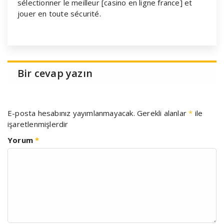
sélectionner le meilleur [casino en ligne france] et
jouer en toute sécurité.
Bir cevap yazın
E-posta hesabınız yayımlanmayacak.
Gerekli alanlar
*
ile
işaretlenmişlerdir
Yorum
*