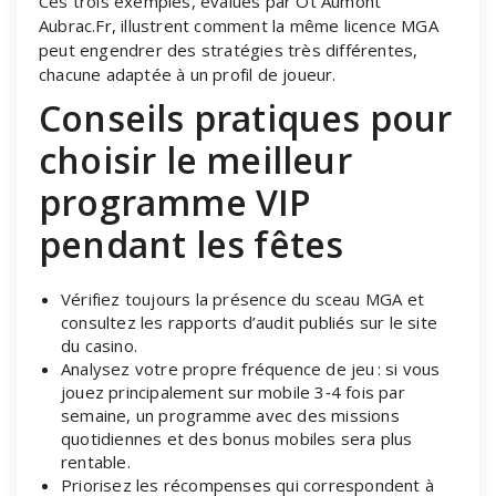
Ces trois exemples, évalués par Ot Aumont
Aubrac.Fr, illustrent comment la même licence MGA
peut engendrer des stratégies très différentes,
chacune adaptée à un profil de joueur.
Conseils pratiques pour
choisir le meilleur
programme VIP
pendant les fêtes
Vérifiez toujours la présence du sceau MGA et
consultez les rapports d’audit publiés sur le site
du casino.
Analysez votre propre fréquence de jeu : si vous
jouez principalement sur mobile 3‑4 fois par
semaine, un programme avec des missions
quotidiennes et des bonus mobiles sera plus
rentable.
Priorisez les récompenses qui correspondent à