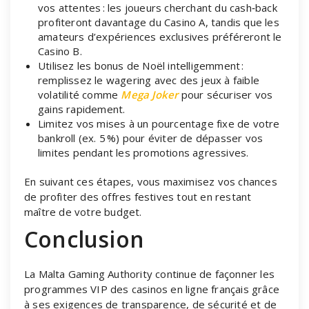
vos attentes : les joueurs cherchant du cash‑back
profiteront davantage du Casino A, tandis que les
amateurs d’expériences exclusives préféreront le
Casino B.
Utilisez les bonus de Noël intelligemment :
remplissez le wagering avec des jeux à faible
volatilité comme
Mega Joker
pour sécuriser vos
gains rapidement.
Limitez vos mises à un pourcentage fixe de votre
bankroll (ex. 5 %) pour éviter de dépasser vos
limites pendant les promotions agressives.
En suivant ces étapes, vous maximisez vos chances
de profiter des offres festives tout en restant
maître de votre budget.
Conclusion
La Malta Gaming Authority continue de façonner les
programmes VIP des casinos en ligne français grâce
à ses exigences de transparence, de sécurité et de