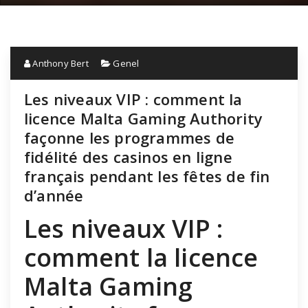
Anthony Bert
Genel
Les niveaux VIP : comment la
licence Malta Gaming Authority
façonne les programmes de
fidélité des casinos en ligne
français pendant les fêtes de fin
d’année
Les niveaux VIP :
comment la licence
Malta Gaming