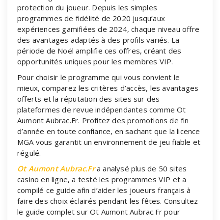
protection du joueur. Depuis les simples
programmes de fidélité de 2020 jusqu’aux
expériences gamifiées de 2024, chaque niveau offre
des avantages adaptés à des profils variés. La
période de Noël amplifie ces offres, créant des
opportunités uniques pour les membres VIP.
Pour choisir le programme qui vous convient le
mieux, comparez les critères d’accès, les avantages
offerts et la réputation des sites sur des
plateformes de revue indépendantes comme Ot
Aumont Aubrac.Fr. Profitez des promotions de fin
d’année en toute confiance, en sachant que la licence
MGA vous garantit un environnement de jeu fiable et
régulé.
Ot Aumont Aubrac.Fr
a analysé plus de 50 sites
casino en ligne, a testé les programmes VIP et a
compilé ce guide afin d’aider les joueurs français à
faire des choix éclairés pendant les fêtes. Consultez
le guide complet sur Ot Aumont Aubrac.Fr pour