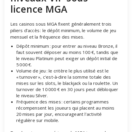
licence MGA
Les casinos sous MGA fixent généralement trois
piliers d’accès : le dépôt minimum, le volume de jeu
mensuel et la fréquence des mises.
Dépôt minimum : pour entrer au niveau Bronze, il
faut souvent déposer au moins 100 €, tandis que
le niveau Platinum peut exiger un dépôt initial de
5 000 €.
Volume de jeu : le critère le plus utilisé est le
« turnover », c’est‑à‑dire la somme totale des
mises sur les slots, le blackjack ou la roulette. Un
turnover de 10 000 € en 30 jours peut débloquer
le niveau Silver.
Fréquence des mises : certains programmes
récompensent les joueurs qui placent au moins
20 mises par jour, encourageant l’activité
régulière sur mobile.