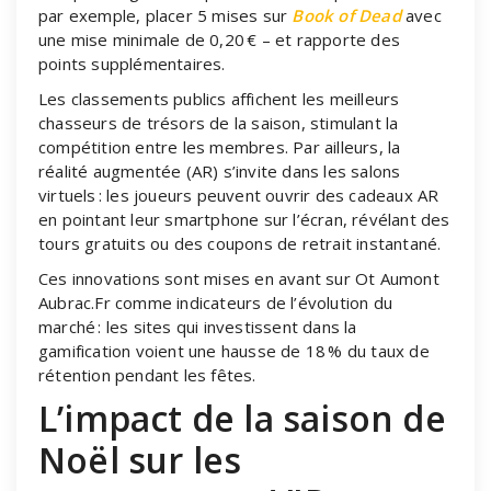
par exemple, placer 5 mises sur
Book of Dead
avec
une mise minimale de 0,20 € – et rapporte des
points supplémentaires.
Les classements publics affichent les meilleurs
chasseurs de trésors de la saison, stimulant la
compétition entre les membres. Par ailleurs, la
réalité augmentée (AR) s’invite dans les salons
virtuels : les joueurs peuvent ouvrir des cadeaux AR
en pointant leur smartphone sur l’écran, révélant des
tours gratuits ou des coupons de retrait instantané.
Ces innovations sont mises en avant sur Ot Aumont
Aubrac.Fr comme indicateurs de l’évolution du
marché : les sites qui investissent dans la
gamification voient une hausse de 18 % du taux de
rétention pendant les fêtes.
L’impact de la saison de
Noël sur les