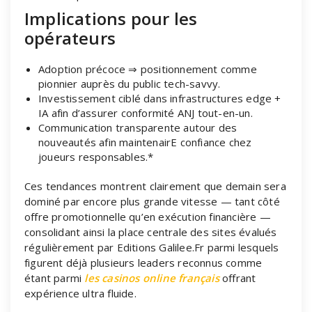
Implications pour les
opérateurs
Adoption précoce ⇒ positionnement comme
pionnier auprès du public tech-savvy.
Investissement ciblé dans infrastructures edge +
IA afin d’assurer conformité ANJ tout-en-un.
Communication transparente autour des
nouveautés afin maintenairE confiance chez
joueurs responsables.*
Ces tendances montrent clairement que demain sera
dominé par encore plus grande vitesse — tant côté
offre promotionnelle qu’en exécution financière —
consolidant ainsi la place centrale des sites évalués
régulièrement par Editions Galilee.Fr parmi lesquels
figurent déjà plusieurs leaders reconnus comme
étant parmi
les casinos online français
offrant
expérience ultra fluide.