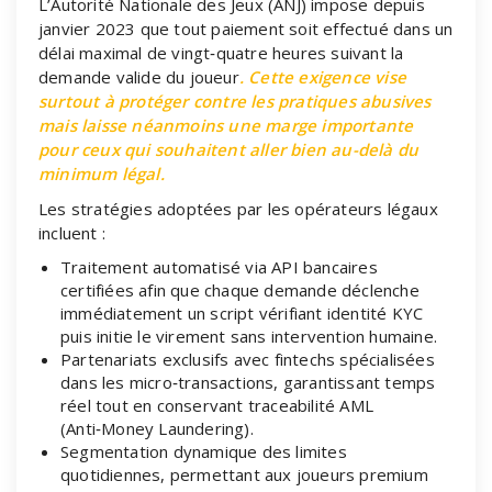
L’Autorité Nationale des Jeux (ANJ) impose depuis
janvier 2023 que tout paiement soit effectué dans un
délai maximal de vingt‑quatre heures suivant la
demande valide du joueur
. Cette exigence vise
surtout à protéger contre les pratiques abusives
mais laisse néanmoins une marge importante
pour ceux qui souhaitent aller bien au-delà du
minimum légal.
Les stratégies adoptées par les opérateurs légaux
incluent :
Traitement automatisé via API bancaires
certifiées afin que chaque demande déclenche
immédiatement un script vérifiant identité KYC
puis initie le virement sans intervention humaine.
Partenariats exclusifs avec fintechs spécialisées
dans les micro‑transactions, garantissant temps
réel tout en conservant traceabilité AML
(Anti‑Money Laundering).
Segmentation dynamique des limites
quotidiennes, permettant aux joueurs premium