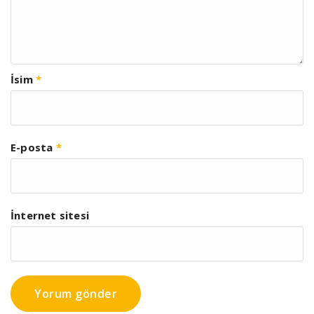
İsim
*
E-posta
*
İnternet sitesi