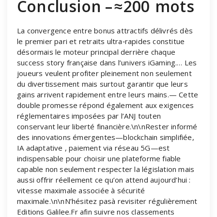
Conclusion – ≈ 200 mots
La convergence entre bonus attractifs délivrés dès
le premier pari et retraits ultra‑rapides constitue
désormais le moteur principal derrière chaque
success story française dans l’univers iGaming.… Les
joueurs veulent profiter pleinement non seulement
du divertissement mais surtout garantir que leurs
gains arrivent rapidement entre leurs mains.— Cette
double promesse répond également aux exigences
réglementaires imposées par l’ANJ touten
conservant leur liberté financière.\n\nRester informé
des innovations émergentes—blockchain simplifiée,
IA adaptative , paiement via réseau 5G—est
indispensable pour choisir une plateforme fiable
capable non seulement respecter la législation mais
aussi offrir réellement ce qu’on attend aujourd’hui :
vitesse maximale associée à sécurité
maximale.\n\nN’hésitez pasà revisiter régulièrement
Editions Galilee.Fr afin suivre nos classements