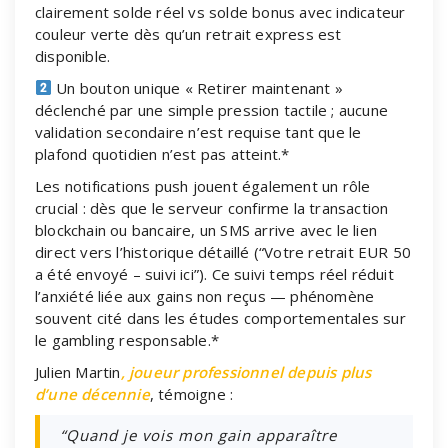
clairement solde réel vs solde bonus avec indicateur
couleur verte dès qu’un retrait express est
disponible.
Un bouton unique « Retirer maintenant »
déclenché par une simple pression tactile ; aucune
validation secondaire n’est requise tant que le
plafond quotidien n’est pas atteint.*
Les notifications push jouent également un rôle
crucial : dès que le serveur confirme la transaction
blockchain ou bancaire, un SMS arrive avec le lien
direct vers l’historique détaillé (“Votre retrait EUR 50
a été envoyé – suivi ici”). Ce suivi temps réel réduit
l’anxiété liée aux gains non reçus — phénomène
souvent cité dans les études comportementales sur
le gambling responsable.*
Julien Martin
, joueur professionnel depuis plus
d’une décennie
, témoigne :
“Quand je vois mon gain apparaître