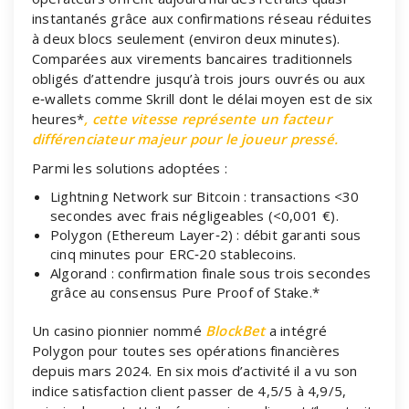
instantanés grâce aux confirmations réseau réduites
à deux blocs seulement (environ deux minutes).
Comparées aux virements bancaires traditionnels
obligés d’attendre jusqu’à trois jours ouvrés ou aux
e‑wallets comme Skrill dont le délai moyen est de six
heures*
, cette vitesse représente un facteur
différenciateur majeur pour le joueur pressé.
Parmi les solutions adoptées :
Lightning Network sur Bitcoin : transactions <30
secondes avec frais négligeables (<0,001 €).
Polygon (Ethereum Layer‑2) : débit garanti sous
cinq minutes pour ERC‑20 stablecoins.
Algorand : confirmation finale sous trois secondes
grâce au consensus Pure Proof of Stake.*
Un casino pionnier nommé
BlockBet
a intégré
Polygon pour toutes ses opérations financières
depuis mars 2024. En six mois d’activité il a vu son
indice satisfaction client passer de 4,5/5 à 4,9/5,