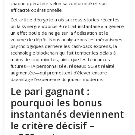
chaque opérateur selon sa conformité et son
efficacité opérationnelle.
Cet article décrypte trois success‑stories récentes
où la synergie « bonus + retrait instantané » a généré
un effet boule de neige sur la fidélisation et le
volume de dépôt. Nous analyserons les mécanismes
psychologiques derrière les cash‑back express, la
technologie blockchain qui fait tomber les délais à
moins de cinq minutes, ainsi que les tendances
futures—IA personnalisée, réseaux 5G et réalité
augmentée—qui promettent d’élever encore
davantage l’expérience du joueur moderne.
Le pari gagnant :
pourquoi les bonus
instantanés deviennent
le critère décisif –