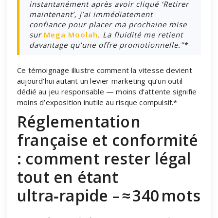
instantanément après avoir cliqué ‘Retirer
maintenant’, j’ai immédiatement
confiance pour placer ma prochaine mise
sur
Mega Moolah
. La fluidité me retient
davantage qu’une offre promotionnelle.”*
Ce témoignage illustre comment la vitesse devient
aujourd’hui autant un levier marketing qu’un outil
dédié au jeu responsable — moins d’attente signifie
moins d’exposition inutile au risque compulsif.*
Réglementation
française et conformité
: comment rester légal
tout en étant
ultra‑rapide – ≈ 340 mots