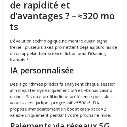
de rapidité et
d’avantages ? – ≈​320​​​ ​m​o​
t​s​
L’évolution technologique ne montre aucun signe
freiné ; plusieurs axes promettent déjà aujourd’hui ce
qu’on appelait hier science-fiction pour l’iGaming
français.*
IA personnalisée
Des algorithmes prédictifs analysent chaque session
afin d’ajuster dynamiquement offres «bonus casino
online». Si votre profil indique préférence pour slots
volatils avec jackpot progressif >€500k°, l’IA
propose immédiatement un boost cash-back ×2
valable uniquement pendant votre prochaine mise.
Paiements via réseaux 5G