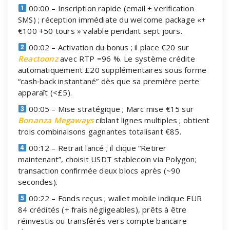
00:00 – Inscription rapide (email + verification
SMS) ; réception immédiate du welcome package «+
€100 +50 tours » valable pendant sept jours.
00:02 – Activation du bonus ; il place €20 sur
Reactoonz
avec RTP =96 %. Le système crédite
automatiquement £20 supplémentaires sous forme
“cash‐back instantané” dès que sa première perte
apparaît (<£5).
00:05 – Mise stratégique ; Marc mise €15 sur
Bonanza Megaways
ciblant lignes multiples ; obtient
trois combinaisons gagnantes totalisant €85.
00:12 – Retrait lancé ; il clique “Retirer
maintenant”, choisit USDT stablecoin via Polygon;
transaction confirmée deux blocs après (~90
secondes).
00:22 – Fonds reçus ; wallet mobile indique EUR
84 crédités (+ frais négligeables), prêts à être
réinvestis ou transférés vers compte bancaire