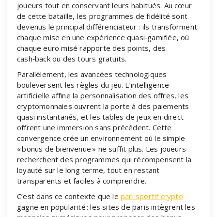
joueurs tout en conservant leurs habitués. Au cœur
de cette bataille, les programmes de fidélité sont
devenus le principal différenciateur : ils transforment
chaque mise en une expérience quasi‑gamifiée, où
chaque euro misé rapporte des points, des
cash‑back ou des tours gratuits.
Parallèlement, les avancées technologiques
bouleversent les règles du jeu. L’intelligence
artificielle affine la personnalisation des offres, les
cryptomonnaies ouvrent la porte à des paiements
quasi instantanés, et les tables de jeux en direct
offrent une immersion sans précédent. Cette
convergence crée un environnement où le simple
« bonus de bienvenue » ne suffit plus. Les joueurs
recherchent des programmes qui récompensent la
loyauté sur le long terme, tout en restant
transparents et faciles à comprendre.
C’est dans ce contexte que le
pari sportif crypto
gagne en popularité : les sites de paris intègrent les