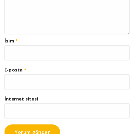
İsim
*
E-posta
*
İnternet sitesi