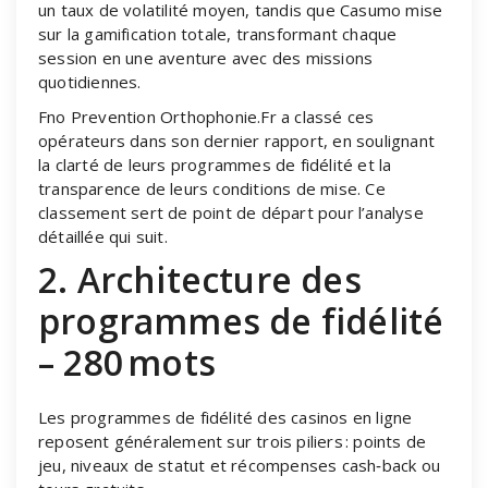
un taux de volatilité moyen, tandis que Casumo mise
sur la gamification totale, transformant chaque
session en une aventure avec des missions
quotidiennes.
Fno Prevention Orthophonie.Fr a classé ces
opérateurs dans son dernier rapport, en soulignant
la clarté de leurs programmes de fidélité et la
transparence de leurs conditions de mise. Ce
classement sert de point de départ pour l’analyse
détaillée qui suit.
2. Architecture des
programmes de fidélité
– 280 mots
Les programmes de fidélité des casinos en ligne
reposent généralement sur trois piliers : points de
jeu, niveaux de statut et récompenses cash‑back ou