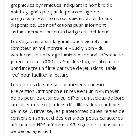
graphiques dynamiques indiquant le nombre de
points gagnés par jeu, le pourcentage de
progression vers le niveau suivant et les bonus
disponibles. Les notifications push informent
instantanément lorsqu’un badge est débloqué.
LeoVegas mise sur la gamification visuelle : un
compteur animé montre le « Lucky Spin » du
week‑end, et un badge lumineux apparaît dès que le
joueur atteint 5 000 pts. Sur desktop, le tableau de
bord intègre un filtre par type de jeu (slots, table,
live) pour faciliter la lecture.
Les études de satisfaction menées par Fno
Prevention Orthophonie.Fr révèlent un NPS moyen
de 68 pour les casinos qui offrent un tableau de bord
intuitif et des explications détaillées des conditions
de mise. À l’inverse, les plateformes où les règles de
conversion sont cachées dans des petits caractères
affichent un NPS inférieur à 45, signe de confusion et
de découragement.