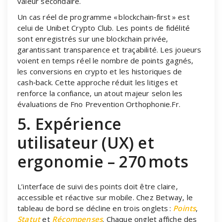
valeur secondaire.
Un cas réel de programme « blockchain‑first » est
celui de Unibet Crypto Club. Les points de fidélité
sont enregistrés sur une blockchain privée,
garantissant transparence et traçabilité. Les joueurs
voient en temps réel le nombre de points gagnés,
les conversions en crypto et les historiques de
cash‑back. Cette approche réduit les litiges et
renforce la confiance, un atout majeur selon les
évaluations de Fno Prevention Orthophonie.Fr.
5. Expérience
utilisateur (UX) et
ergonomie – 270 mots
L’interface de suivi des points doit être claire,
accessible et réactive sur mobile. Chez Betway, le
tableau de bord se décline en trois onglets :
Points
,
Statut
et
Récompenses
. Chaque onglet affiche des