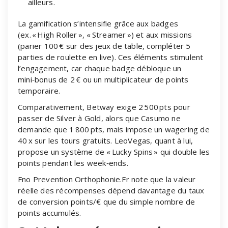
ailleurs.
La gamification s’intensifie grâce aux badges
(ex. « High Roller », « Streamer ») et aux missions
(parier 100 € sur des jeux de table, compléter 5
parties de roulette en live). Ces éléments stimulent
l’engagement, car chaque badge débloque un
mini‑bonus de 2 € ou un multiplicateur de points
temporaire.
Comparativement, Betway exige 2 500 pts pour
passer de Silver à Gold, alors que Casumo ne
demande que 1 800 pts, mais impose un wagering de
40 x sur les tours gratuits. LeoVegas, quant à lui,
propose un système de « Lucky Spins » qui double les
points pendant les week‑ends.
Fno Prevention Orthophonie.Fr note que la valeur
réelle des récompenses dépend davantage du taux
de conversion points/€ que du simple nombre de
points accumulés.