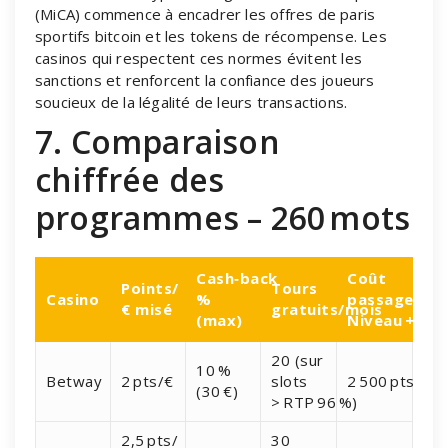
(MiCA) commence à encadrer les offres de paris
sportifs bitcoin et les tokens de récompense. Les
casinos qui respectent ces normes évitent les
sanctions et renforcent la confiance des joueurs
soucieux de la légalité de leurs transactions.
7. Comparaison
chiffrée des
programmes – 260 mots
Cash‑back
Coût
Points/
Tours
Casino
%
passage
€ misé
gratuits/mois
(max)
Niveau +1
20 (sur
10 %
Betway
2 pts/€
slots
2 500 pts
(30 €)
> RTP 96 %)
2,5 pts/
30