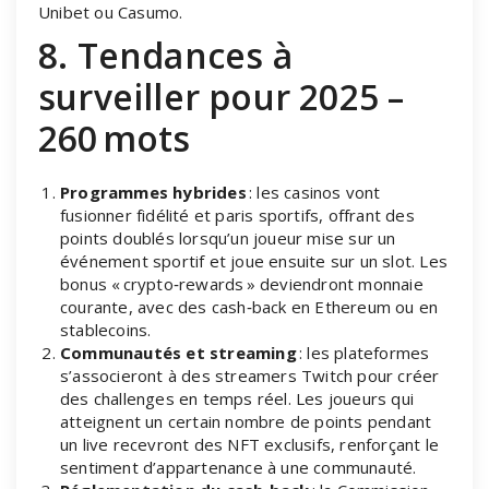
Unibet ou Casumo.
8. Tendances à
surveiller pour 2025 –
260 mots
Programmes hybrides
: les casinos vont
fusionner fidélité et paris sportifs, offrant des
points doublés lorsqu’un joueur mise sur un
événement sportif et joue ensuite sur un slot. Les
bonus « crypto‑rewards » deviendront monnaie
courante, avec des cash‑back en Ethereum ou en
stablecoins.
Communautés et streaming
: les plateformes
s’associeront à des streamers Twitch pour créer
des challenges en temps réel. Les joueurs qui
atteignent un certain nombre de points pendant
un live recevront des NFT exclusifs, renforçant le
sentiment d’appartenance à une communauté.