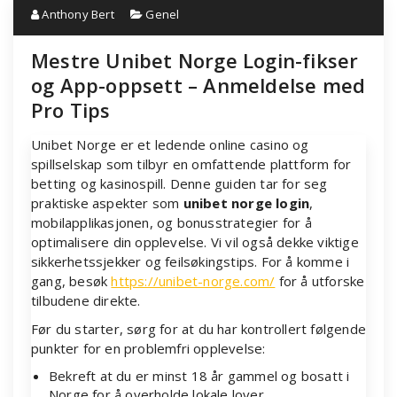
Anthony Bert
Genel
Mestre Unibet Norge Login-fikser
og App-oppsett – Anmeldelse med
Pro Tips
Unibet Norge er et ledende online casino og
spillselskap som tilbyr en omfattende plattform for
betting og kasinospill. Denne guiden tar for seg
praktiske aspekter som
unibet norge login
,
mobilapplikasjonen, og bonusstrategier for å
optimalisere din opplevelse. Vi vil også dekke viktige
sikkerhetssjekker og feilsøkingstips. For å komme i
gang, besøk
https://unibet-norge.com/
for å utforske
tilbudene direkte.
Før du starter, sørg for at du har kontrollert følgende
punkter for en problemfri opplevelse:
Bekreft at du er minst 18 år gammel og bosatt i
Norge for å overholde lokale lover.