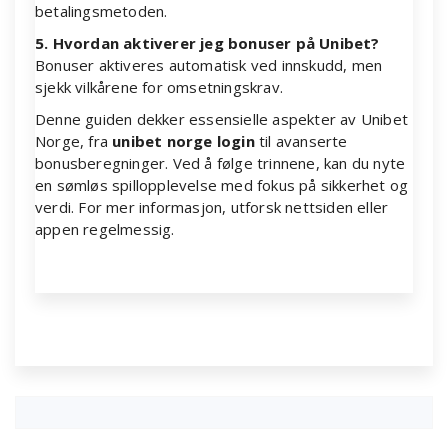
betalingsmetoden.
5. Hvordan aktiverer jeg bonuser på Unibet?
Bonuser aktiveres automatisk ved innskudd, men
sjekk vilkårene for omsetningskrav.
Denne guiden dekker essensielle aspekter av Unibet
Norge, fra
unibet norge login
til avanserte
bonusberegninger. Ved å følge trinnene, kan du nyte
en sømløs spillopplevelse med fokus på sikkerhet og
verdi. For mer informasjon, utforsk nettsiden eller
appen regelmessig.
148 95 blood pressure
artificial salt for high blood
pressure
can a low blood pressure person donate