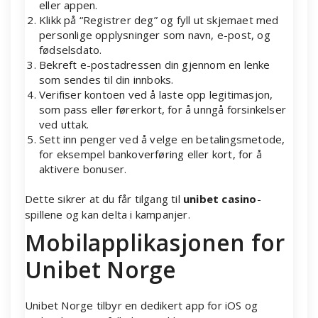
eller appen.
Klikk på “Registrer deg” og fyll ut skjemaet med
personlige opplysninger som navn, e-post, og
fødselsdato.
Bekreft e-postadressen din gjennom en lenke
som sendes til din innboks.
Verifiser kontoen ved å laste opp legitimasjon,
som pass eller førerkort, for å unngå forsinkelser
ved uttak.
Sett inn penger ved å velge en betalingsmetode,
for eksempel bankoverføring eller kort, for å
aktivere bonuser.
Dette sikrer at du får tilgang til
unibet casino
-
spillene og kan delta i kampanjer.
Mobilapplikasjonen for
Unibet Norge
Unibet Norge tilbyr en dedikert app for iOS og