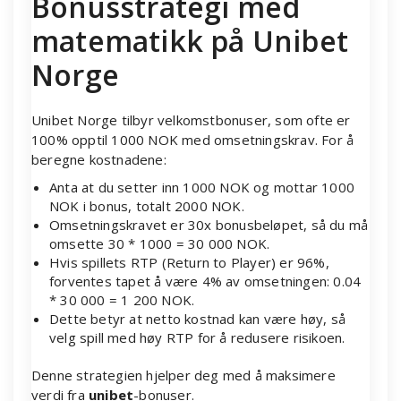
Bonusstrategi med
matematikk på Unibet
Norge
Unibet Norge tilbyr velkomstbonuser, som ofte er
100% opptil 1000 NOK med omsetningskrav. For å
beregne kostnadene:
Anta at du setter inn 1000 NOK og mottar 1000
NOK i bonus, totalt 2000 NOK.
Omsetningskravet er 30x bonusbeløpet, så du må
omsette 30 * 1000 = 30 000 NOK.
Hvis spillets RTP (Return to Player) er 96%,
forventes tapet å være 4% av omsetningen: 0.04
* 30 000 = 1 200 NOK.
Dette betyr at netto kostnad kan være høy, så
velg spill med høy RTP for å redusere risikoen.
Denne strategien hjelper deg med å maksimere
verdi fra
unibet
-bonuser.