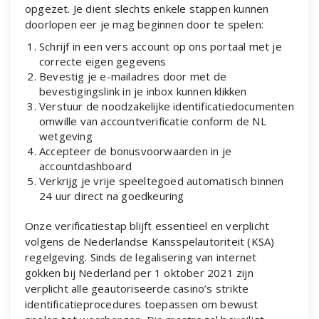
opgezet. Je dient slechts enkele stappen kunnen
doorlopen eer je mag beginnen door te spelen:
Schrijf in een vers account op ons portaal met je
correcte eigen gegevens
Bevestig je e-mailadres door met de
bevestigingslink in je inbox kunnen klikken
Verstuur de noodzakelijke identificatiedocumenten
omwille van accountverificatie conform de NL
wetgeving
Accepteer de bonusvoorwaarden in je
accountdashboard
Verkrijg je vrije speeltegoed automatisch binnen
24 uur direct na goedkeuring
Onze verificatiestap blijft essentieel en verplicht
volgens de Nederlandse Kansspelautoriteit (KSA)
regelgeving. Sinds de legalisering van internet
gokken bij Nederland per 1 oktober 2021 zijn
verplicht alle geautoriseerde casino’s strikte
identificatieprocedures toepassen om bewust