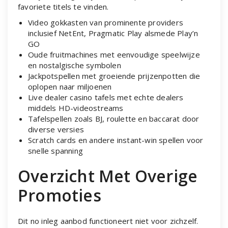
favoriete titels te vinden.
Video gokkasten van prominente providers
inclusief NetEnt, Pragmatic Play alsmede Play’n
GO
Oude fruitmachines met eenvoudige speelwijze
en nostalgische symbolen
Jackpotspellen met groeiende prijzenpotten die
oplopen naar miljoenen
Live dealer casino tafels met echte dealers
middels HD-videostreams
Tafelspellen zoals BJ, roulette en baccarat door
diverse versies
Scratch cards en andere instant-win spellen voor
snelle spanning
Overzicht Met Overige
Promoties
Dit no inleg aanbod functioneert niet voor zichzelf.