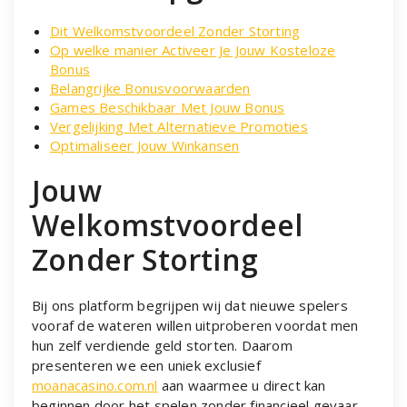
Dit Welkomstvoordeel Zonder Storting
Op welke manier Activeer Je Jouw Kosteloze
Bonus
Belangrijke Bonusvoorwaarden
Games Beschikbaar Met Jouw Bonus
Vergelijking Met Alternatieve Promoties
Optimaliseer Jouw Winkansen
Jouw
Welkomstvoordeel
Zonder Storting
Bij ons platform begrijpen wij dat nieuwe spelers
vooraf de wateren willen uitproberen voordat men
hun zelf verdiende geld storten. Daarom
presenteren we een uniek exclusief
moanacasino.com.nl
aan waarmee u direct kan
beginnen door het spelen zonder financieel gevaar.