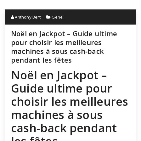
Anthony Bert
Genel
Noël en Jackpot – Guide ultime
pour choisir les meilleures
machines à sous cash‑back
pendant les fêtes
Noël en Jackpot –
Guide ultime pour
choisir les meilleures
machines à sous
cash‑back pendant