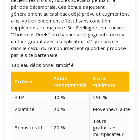
période décembrale. Ces bonus s’ajoutent
généralement au cashback déjà prévu et augmentent
ainsi votre rendement effectif sans condition
supplémentaire majeure. Sur Feelingbet on trouve
“Christmas Reels” où chaque série gagnante octroie
un tour gratuit avec multiplicateur x2 qui compte
dans le calcul du remboursement quotidien proposé
par le site partenaire.
Tableau décisionnel simplifié
Poids
Note
Critère
recommandé
minimale
RTP
40 %
>96 %
Volatilité
30 %
Moyenne/Haute
Tours
Bonus festif
20 %
gratuits +
multiplicateur