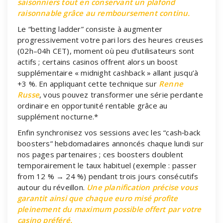
saisonniers tout en conservant un plafond
raisonnable grâce au remboursement continu.
Le “betting ladder” consiste à augmenter
progressivement votre pari lors des heures creuses
(02h–04h CET), moment où peu d’utilisateurs sont
actifs ; certains casinos offrent alors un boost
supplémentaire « midnight cashback » allant jusqu’à
+3 %. En appliquant cette technique sur
Renne
Russe
, vous pouvez transformer une série perdante
ordinaire en opportunité rentable grâce au
supplément nocturne.*
Enfin synchronisez vos sessions avec les “cash‑back
boosters” hebdomadaires annoncés chaque lundi sur
nos pages partenaires ; ces boosters doublent
temporairement le taux habituel (exemple : passer
from 12 % → 24 %) pendant trois jours consécutifs
autour du réveillon.
Une planification précise vous
garantit ainsi que chaque euro misé profite
pleinement du maximum possible offert par votre
casino préféré.