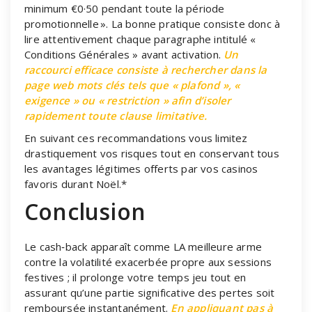
minimum €0·50 pendant toute la période
promotionnelle ». La bonne pratique consiste donc à
lire attentivement chaque paragraphe intitulé «
Conditions Générales » avant activation.
Un
raccourci efficace consiste à rechercher dans la
page web mots clés tels que « plafond », «
exigence » ou « restriction » afin d’isoler
rapidement toute clause limitative.
En suivant ces recommandations vous limitez
drastiquement vos risques tout en conservant tous
les avantages légitimes offerts par vos casinos
favoris durant Noël.*
Conclusion
Le cash‑back apparaît comme LA meilleure arme
contre la volatilité exacerbée propre aux sessions
festives ; il prolonge votre temps jeu tout en
assurant qu’une partie significative des pertes soit
remboursée instantanément.
En appliquant pas à