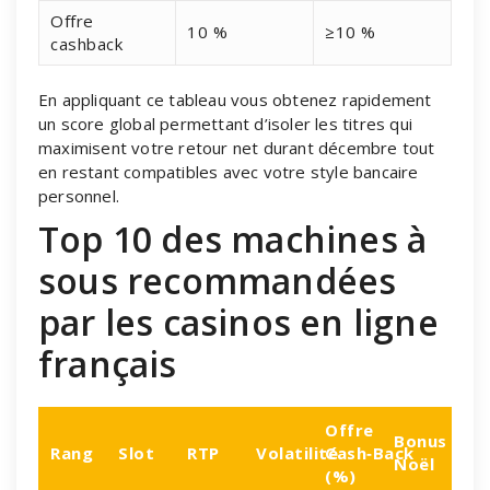
Offre
10 %
≥10 %
cashback
En appliquant ce tableau vous obtenez rapidement
un score global permettant d’isoler les titres qui
maximisent votre retour net durant décembre tout
en restant compatibles avec votre style bancaire
personnel.
Top 10 des machines à
sous recommandées
par les casinos en ligne
français
Offre
Bonus
Rang
Slot
RTP
Volatilité
Cash‑Back
Noël
(%)