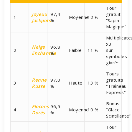
Tour
Joyeux
97,4
gratuit
1
Moyenne
12 %
Jackpots
%
“Sapin
Magique”
Multiplicate
x3
Neige
96,8
2
Faible
11 %
sur
Enchantée
%
symboles
givrés
Tours
Renne
97,0
gratuits
3
Haute
13 %
Russe
%
“Traîneau
Express”
Bonus
Flocons
96,5
4
Moyenne
10 %
“Glace
Dorés
%
Scintillante”
Tour