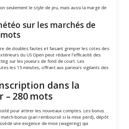
non seulement le style de jeu, mais aussi la marge de
météo sur les marchés de
0 mots
bre de doubles fautes et faisant grimper les cotes des
extérieurs du US Open peut réduire l’efficacité des
ing sur les joueurs de fond de court. Les
utes les 15 minutes, offrant aux parieurs vigilants des
nscription dans la
r – 280 mots
osité pour attirer les nouveaux comptes. Les bonus
 : match‑bonus (pari remboursé si la mise perd), dépôt
ossède une exigence de mise (wagering) qui