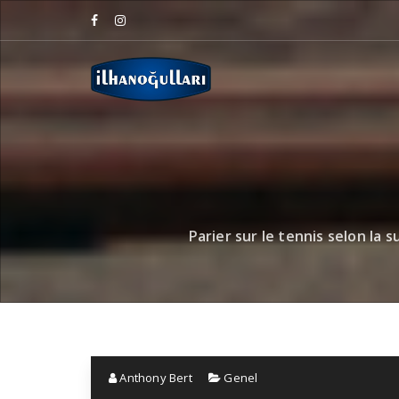
Skip
to
content
Parier sur le tennis selon la
Anthony Bert
Genel