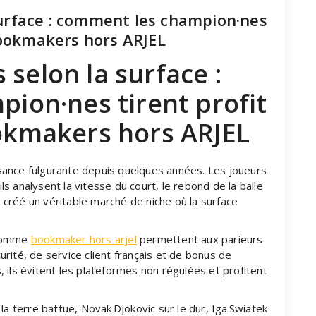
 surface : comment les champion·nes
bookmakers hors ARJEL
s selon la surface :
ion·nes tirent profit
okmakers hors ARJEL
issance fulgurante depuis quelques années. Les joueurs
ils analysent la vitesse du court, le rebond de la balle
a créé un véritable marché de niche où la surface
 comme
bookmaker hors arjel
permettent aux parieurs
curité, de service client français et de bonus de
 ils évitent les plateformes non régulées et profitent
la terre battue, Novak Djokovic sur le dur, Iga Swiatek