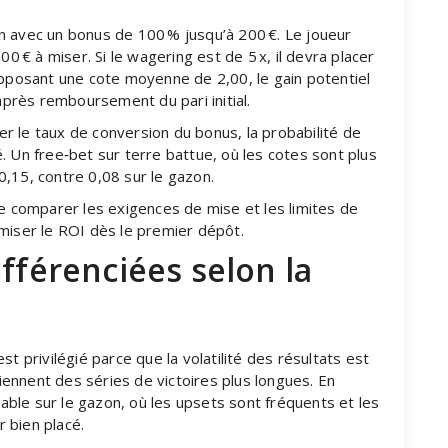
n avec un bonus de 100 % jusqu’à 200 €. Le joueur
00 € à miser. Si le wagering est de 5 x, il devra placer
upposant une cote moyenne de 2,00, le gain potentiel
 après remboursement du pari initial.
rer le taux de conversion du bonus, la probabilité de
hé. Un free‑bet sur terre battue, où les cotes sont plus
,15, contre 0,08 sur le gazon.
comparer les exigences de mise et les limites de
miser le ROI dès le premier dépôt.
ifférenciées selon la
 est privilégié parce que la volatilité des résultats est
tiennent des séries de victoires plus longues. En
table sur le gazon, où les upsets sont fréquents et les
 bien placé.