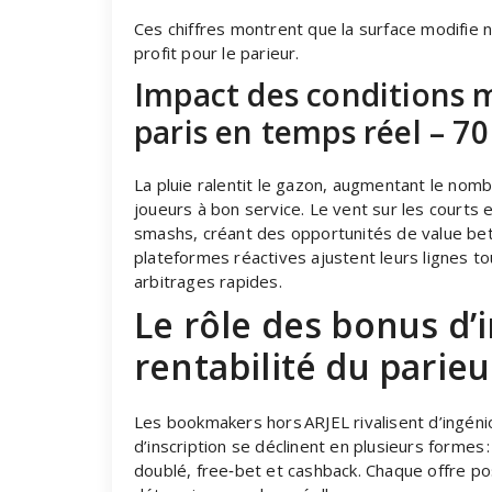
Ces chiffres montrent que la surface modifie 
profit pour le parieur.
Impact des conditions 
paris en temps réel – 7
La pluie ralentit le gazon, augmentant le nom
joueurs à bon service. Le vent sur les courts 
smashs, créant des opportunités de value bett
plateformes réactives ajustent leurs lignes to
arbitrages rapides.
Le rôle des bonus d’i
rentabilité du parieu
Les bookmakers hors ARJEL rivalisent d’ingéni
d’inscription se déclinent en plusieurs formes
doublé, free‑bet et cashback. Chaque offre p