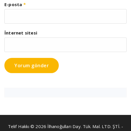
E-posta
*
İnternet sitesi
148 95 blood pressure
artificial salt for high blood
pressure
can a low blood pressure person donate
blood
does hepatitis c cause hypertension
does
magnesium lower your blood pressure
hypertension
clinical significance
hypertension in blood pressure
is
Telif Hakkı © 2026 İlhanoğulları Day. Tük. Mal. LTD. ŞTİ. -
the heart rate generally elevated with hypertension