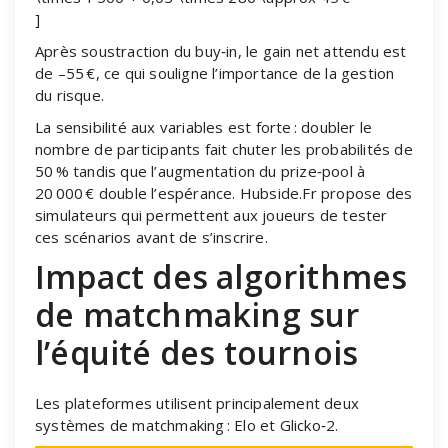
]
Après soustraction du buy‑in, le gain net attendu est
de –55 €, ce qui souligne l’importance de la gestion
du risque.
La sensibilité aux variables est forte : doubler le
nombre de participants fait chuter les probabilités de
50 % tandis que l’augmentation du prize‑pool à
20 000 € double l’espérance. Hubside.Fr propose des
simulateurs qui permettent aux joueurs de tester
ces scénarios avant de s’inscrire.
Impact des algorithmes
de matchmaking sur
l’équité des tournois
Les plateformes utilisent principalement deux
systèmes de matchmaking : Elo et Glicko‑2.