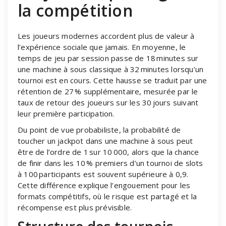
la compétition
Les joueurs modernes accordent plus de valeur à
l’expérience sociale que jamais. En moyenne, le
temps de jeu par session passe de 18 minutes sur
une machine à sous classique à 32 minutes lorsqu’un
tournoi est en cours. Cette hausse se traduit par une
rétention de 27 % supplémentaire, mesurée par le
taux de retour des joueurs sur les 30 jours suivant
leur première participation.
Du point de vue probabiliste, la probabilité de
toucher un jackpot dans une machine à sous peut
être de l’ordre de 1 sur 10 000, alors que la chance
de finir dans les 10 % premiers d’un tournoi de slots
à 100 participants est souvent supérieure à 0,9.
Cette différence explique l’engouement pour les
formats compétitifs, où le risque est partagé et la
récompense est plus prévisible.