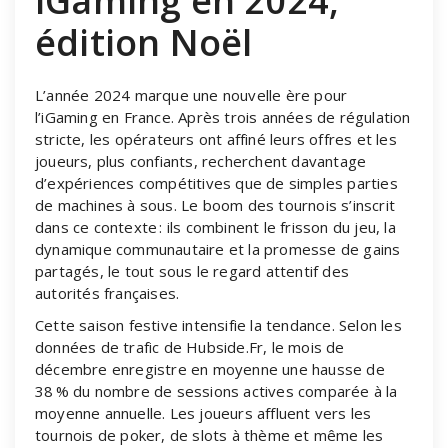
iGaming en 2024,
édition Noël
L’année 2024 marque une nouvelle ère pour
l’iGaming en France. Après trois années de régulation
stricte, les opérateurs ont affiné leurs offres et les
joueurs, plus confiants, recherchent davantage
d’expériences compétitives que de simples parties
de machines à sous. Le boom des tournois s’inscrit
dans ce contexte : ils combinent le frisson du jeu, la
dynamique communautaire et la promesse de gains
partagés, le tout sous le regard attentif des
autorités françaises.
Cette saison festive intensifie la tendance. Selon les
données de trafic de Hubside.Fr, le mois de
décembre enregistre en moyenne une hausse de
38 % du nombre de sessions actives comparée à la
moyenne annuelle. Les joueurs affluent vers les
tournois de poker, de slots à thème et même les