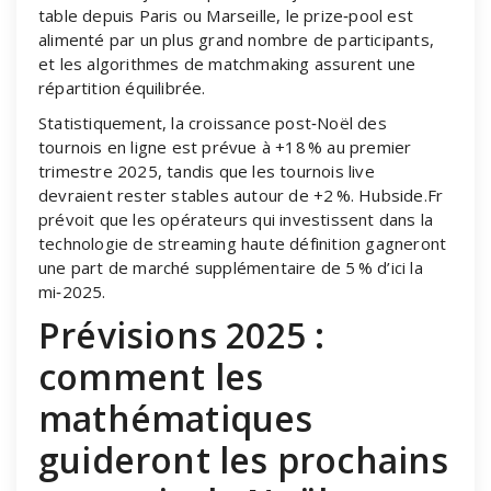
table depuis Paris ou Marseille, le prize‑pool est
alimenté par un plus grand nombre de participants,
et les algorithmes de matchmaking assurent une
répartition équilibrée.
Statistiquement, la croissance post‑Noël des
tournois en ligne est prévue à +18 % au premier
trimestre 2025, tandis que les tournois live
devraient rester stables autour de +2 %. Hubside.Fr
prévoit que les opérateurs qui investissent dans la
technologie de streaming haute définition gagneront
une part de marché supplémentaire de 5 % d’ici la
mi‑2025.
Prévisions 2025 :
comment les
mathématiques
guideront les prochains