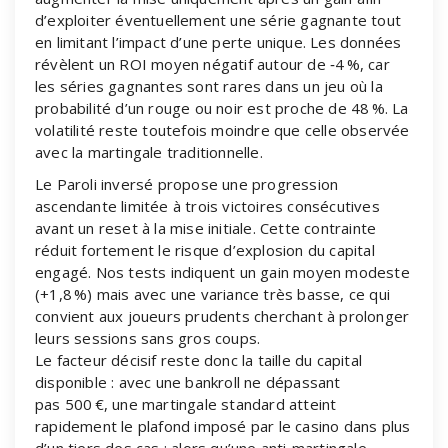
d’exploiter éventuellement une série gagnante tout
en limitant l’impact d’une perte unique. Les données
révèlent un ROI moyen négatif autour de ‑4 %, car
les séries gagnantes sont rares dans un jeu où la
probabilité d’un rouge ou noir est proche de 48 %. La
volatilité reste toutefois moindre que celle observée
avec la martingale traditionnelle.
Le Paroli inversé propose une progression
ascendante limitée à trois victoires consécutives
avant un reset à la mise initiale. Cette contrainte
réduit fortement le risque d’explosion du capital
engagé. Nos tests indiquent un gain moyen modeste
(+1,8 %) mais avec une variance très basse, ce qui
convient aux joueurs prudents cherchant à prolonger
leurs sessions sans gros coups.
Le facteur décisif reste donc la taille du capital
disponible : avec une bankroll ne dépassant
pas 500 €, une martingale standard atteint
rapidement le plafond imposé par le casino dans plus
d’un tiers des cas ; alors qu’une anti‑martingale