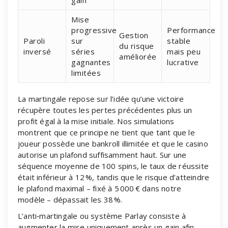
Mise
progressive
Performance
Gestion
Paroli
sur
stable
du risque
inversé
séries
mais peu
améliorée
gagnantes
lucrative
limitées
La martingale repose sur l’idée qu’une victoire
récupère toutes les pertes précédentes plus un
profit égal à la mise initiale. Nos simulations
montrent que ce principe ne tient que tant que le
joueur possède une bankroll illimitée et que le casino
autorise un plafond suffisamment haut. Sur une
séquence moyenne de 100 spins, le taux de réussite
était inférieur à 12 %, tandis que le risque d’atteindre
le plafond maximal – fixé à 5 000 € dans notre
modèle – dépassait les 38 %.
L’anti‑martingale ou système Parlay consiste à
augmenter la mise uniquement après un gain afin