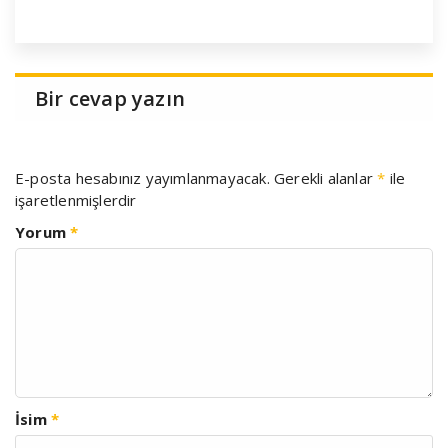
Bir cevap yazın
E-posta hesabınız yayımlanmayacak.
Gerekli alanlar
*
ile
işaretlenmişlerdir
Yorum
*
İsim
*