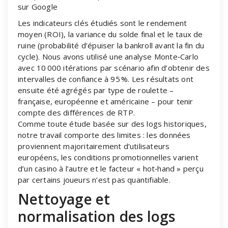
sur Google
Les indicateurs clés étudiés sont le rendement
moyen (ROI), la variance du solde final et le taux de
ruine (probabilité d’épuiser la bankroll avant la fin du
cycle). Nous avons utilisé une analyse Monte‑Carlo
avec 10 000 itérations par scénario afin d’obtenir des
intervalles de confiance à 95 %. Les résultats ont
ensuite été agrégés par type de roulette –
française, européenne et américaine – pour tenir
compte des différences de RTP.
Comme toute étude basée sur des logs historiques,
notre travail comporte des limites : les données
proviennent majoritairement d’utilisateurs
européens, les conditions promotionnelles varient
d’un casino à l’autre et le facteur « hot‑hand » perçu
par certains joueurs n’est pas quantifiable.
Nettoyage et
normalisation des logs