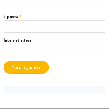
E-posta
*
İnternet sitesi
148 95 blood pressure
artificial salt for high blood
pressure
can a low blood pressure person donate
blood
does hepatitis c cause hypertension
does
magnesium lower your blood pressure
hypertension