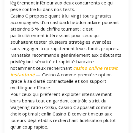
légèrement inférieur aux deux concurrents ce qui
pèse contre lui dans nos tests.
Casino C propose quant à lui vingt tours gratuits
accompagnés d’un cashback hebdomadaire pouvant
atteindre 5 % du chiffre tournant ; c’est
particulièrement intéressant pour ceux qui
souhaitent tester plusieurs stratégies avancées
sans engager trop rapidement leurs fonds propres.
Manataka recommande généralement aux débutants
privilégiant sécurité et rapidité bancaire —
notamment ceux recherchant
casino online retrait
instantané
— Casino A comme première option
grâce à sa clarté contractuelle et son support
multilingue efficace.
Pour ceux qui préfèrent exploiter intensivement
leurs bonus tout en gardant contrôle strict du
wagering ratio (<30x), Casino C apparaît comme
choix optimal ; enfin Casino B convient mieux aux
joueurs déjà établis recherchant fidélisation plutôt
qu’un coup rapide.