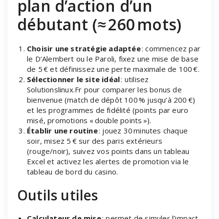
plan d’action d’un
débutant (≈ 260 mots)
Choisir une stratégie adaptée
: commencez par
le D’Alembert ou le Paroli, fixez une mise de base
de 5 € et définissez une perte maximale de 100 €.
Sélectionner le site idéal
: utilisez
Solutionslinux.Fr pour comparer les bonus de
bienvenue (match de dépôt 100 % jusqu’à 200 €)
et les programmes de fidélité (points par euro
misé, promotions « double points »).
Établir une routine
: jouez 30 minutes chaque
soir, misez 5 € sur des paris extérieurs
(rouge/noir), suivez vos points dans un tableau
Excel et activez les alertes de promotion via le
tableau de bord du casino.
Outils utiles
Calculateur de mise
: permet de simuler l’impact