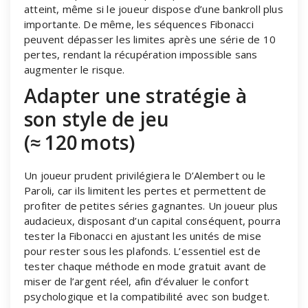
atteint, même si le joueur dispose d’une bankroll plus
importante. De même, les séquences Fibonacci
peuvent dépasser les limites après une série de 10
pertes, rendant la récupération impossible sans
augmenter le risque.
Adapter une stratégie à
son style de jeu
(≈ 120 mots)
Un joueur prudent privilégiera le D’Alembert ou le
Paroli, car ils limitent les pertes et permettent de
profiter de petites séries gagnantes. Un joueur plus
audacieux, disposant d’un capital conséquent, pourra
tester la Fibonacci en ajustant les unités de mise
pour rester sous les plafonds. L’essentiel est de
tester chaque méthode en mode gratuit avant de
miser de l’argent réel, afin d’évaluer le confort
psychologique et la compatibilité avec son budget.