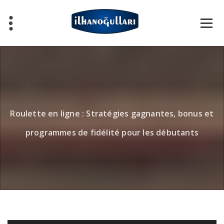
Skip
to
content
Roulette en ligne : Stratégies gagnantes, bonus et
programmes de fidélité pour les débutants