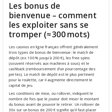
Les bonus de
bienvenue – comment
les exploiter sans se
tromper (≈ 300 mots)
Les casinos en ligne français offrent généralement
trois types de bonus de bienvenue : le match de
dépôt (ex. 100 % jusqu’à 200 €), les free spins
(souvent réservés aux machines à sous) et le
cashback (remboursement d’un pourcentage des
pertes). Le match de dépôt est le plus pertinent
pour la roulette, car il augmente directement le
capital de jeu.
Les conditions de mise, ou rollover, indiquent le
nombre de fois que le joueur doit miser le montant
du bonus avant de pouvoir le retirer. Un rollover de
30x sur un bonus de 200 € signifie qu’il faut placer