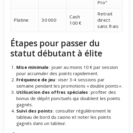
Pro”
Retrait
Cash
Platine
30 000
direct
100 €
sans frais
Étapes pour passer du
statut débutant à élite
Mise minimale
: jouer au moins 10 € par session
pour accumuler des points rapidement.
Fréquence de jeu
: viser 3‑4 sessions par
semaine pendant les promotions « double points ».
Utilisation des offres spéciales
: profiter des
bonus de dépôt ponctuels qui doublent les points
gagnés.
Suivi des points
: consulter régulièrement le
tableau de bord du casino et noter les points
gagnés dans un tableur.