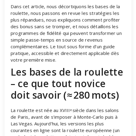
Dans cet article, nous décortiquons les bases de la
roulette, nous passons en revue les stratégies les
plus répandues, nous expliquons comment profiter
des bonus sans se tromper, et nous détaillons les
programmes de fidélité qui peuvent transformer un
simple passe‑temps en source de revenus
complémentaires. Le tout sous forme d’un guide
pratique, accessible et directement applicable dès
votre première mise.
Les bases de la roulette
– ce que tout novice
doit savoir (≈ 280 mots)
La roulette est née au XVIIIᵉ siècle dans les salons
de Paris, avant de s’imposer à Monte‑Carlo puis à
Las Vegas. Aujourd’hui, les versions les plus
courantes en ligne sont la roulette européenne (un