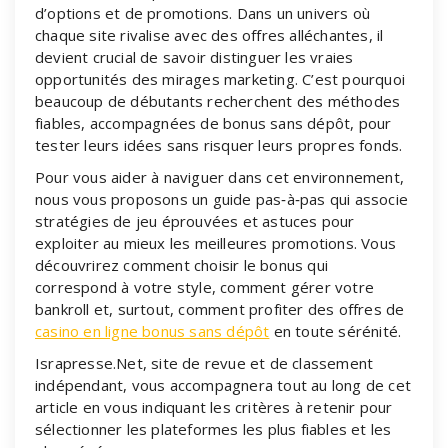
d’options et de promotions. Dans un univers où
chaque site rivalise avec des offres alléchantes, il
devient crucial de savoir distinguer les vraies
opportunités des mirages marketing. C’est pourquoi
beaucoup de débutants recherchent des méthodes
fiables, accompagnées de bonus sans dépôt, pour
tester leurs idées sans risquer leurs propres fonds.
Pour vous aider à naviguer dans cet environnement,
nous vous proposons un guide pas‑à‑pas qui associe
stratégies de jeu éprouvées et astuces pour
exploiter au mieux les meilleures promotions. Vous
découvrirez comment choisir le bonus qui
correspond à votre style, comment gérer votre
bankroll et, surtout, comment profiter des offres de
casino en ligne bonus sans dépôt
en toute sérénité.
Israpresse.Net, site de revue et de classement
indépendant, vous accompagnera tout au long de cet
article en vous indiquant les critères à retenir pour
sélectionner les plateformes les plus fiables et les