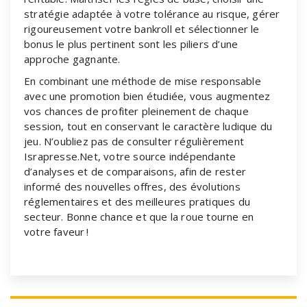
stratégie adaptée à votre tolérance au risque, gérer
rigoureusement votre bankroll et sélectionner le
bonus le plus pertinent sont les piliers d’une
approche gagnante.
En combinant une méthode de mise responsable
avec une promotion bien étudiée, vous augmentez
vos chances de profiter pleinement de chaque
session, tout en conservant le caractère ludique du
jeu. N’oubliez pas de consulter régulièrement
Israpresse.Net, votre source indépendante
d’analyses et de comparaisons, afin de rester
informé des nouvelles offres, des évolutions
réglementaires et des meilleures pratiques du
secteur. Bonne chance et que la roue tourne en
votre faveur !