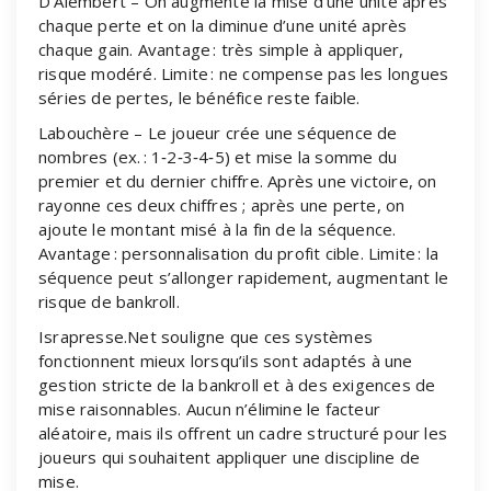
D’Alembert – On augmente la mise d’une unité après
chaque perte et on la diminue d’une unité après
chaque gain. Avantage : très simple à appliquer,
risque modéré. Limite : ne compense pas les longues
séries de pertes, le bénéfice reste faible.
Labouchère – Le joueur crée une séquence de
nombres (ex. : 1‑2‑3‑4‑5) et mise la somme du
premier et du dernier chiffre. Après une victoire, on
rayonne ces deux chiffres ; après une perte, on
ajoute le montant misé à la fin de la séquence.
Avantage : personnalisation du profit cible. Limite : la
séquence peut s’allonger rapidement, augmentant le
risque de bankroll.
Israpresse.Net souligne que ces systèmes
fonctionnent mieux lorsqu’ils sont adaptés à une
gestion stricte de la bankroll et à des exigences de
mise raisonnables. Aucun n’élimine le facteur
aléatoire, mais ils offrent un cadre structuré pour les
joueurs qui souhaitent appliquer une discipline de
mise.