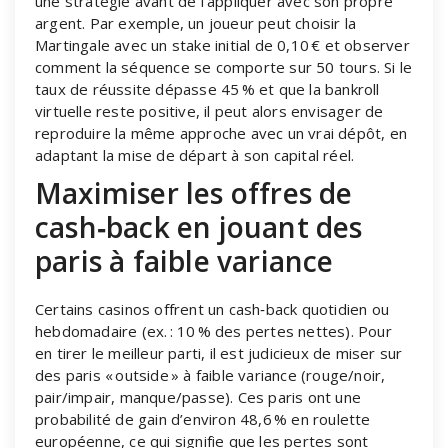
une stratégie avant de l’appliquer avec son propre
argent. Par exemple, un joueur peut choisir la
Martingale avec un stake initial de 0,10 € et observer
comment la séquence se comporte sur 50 tours. Si le
taux de réussite dépasse 45 % et que la bankroll
virtuelle reste positive, il peut alors envisager de
reproduire la même approche avec un vrai dépôt, en
adaptant la mise de départ à son capital réel.
Maximiser les offres de
cash‑back en jouant des
paris à faible variance
Certains casinos offrent un cash‑back quotidien ou
hebdomadaire (ex. : 10 % des pertes nettes). Pour
en tirer le meilleur parti, il est judicieux de miser sur
des paris « outside » à faible variance (rouge/noir,
pair/impair, manque/passe). Ces paris ont une
probabilité de gain d’environ 48,6 % en roulette
européenne, ce qui signifie que les pertes sont