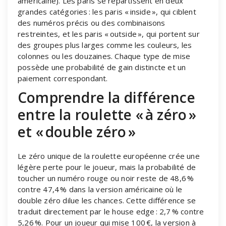
américaine). Les paris se répartissent en deux
grandes catégories : les paris « inside », qui ciblent
des numéros précis ou des combinaisons
restreintes, et les paris « outside », qui portent sur
des groupes plus larges comme les couleurs, les
colonnes ou les douzaines. Chaque type de mise
possède une probabilité de gain distincte et un
paiement correspondant.
Comprendre la différence
entre la roulette « à zéro »
et « double zéro »
Le zéro unique de la roulette européenne crée une
légère perte pour le joueur, mais la probabilité de
toucher un numéro rouge ou noir reste de 48,6 %
contre 47,4 % dans la version américaine où le
double zéro dilue les chances. Cette différence se
traduit directement par le house edge : 2,7 % contre
5,26 %. Pour un joueur qui mise 100 €, la version à