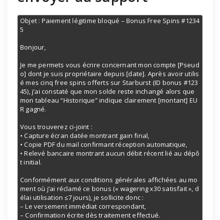
Objet : Paiement légitime bloqué – Bonus Free Spins #1234
5

Bonjour,

Je me permets vous écrire concernant mon compte [Pseud
o] dont je suis propriétaire depuis [date]. Après avoir utilis
é mes cinq free spins offerts sur Starburst (ID bonus #123
45), j’ai constaté que mon solde reste inchangé alors que 
mon tableau “Historique” indique clairement [montant] EU
R gagné.

Vous trouverez ci-joint :

• Capture écran datée montrant gain final,

• Copie PDF du mail confirmant réception automatique,

• Relevé bancaire montrant aucun débit récent lié au dépô
t initial.

Conformément aux conditions générales affichées au mo
ment où j’ai réclamé ce bonus (« wagering x30 satisfait », d
élai utilisation ≤7 jours), je sollicite donc :

– Le versement immédiat correspondant,

– Confirmation écrite dès traitement effectué.
