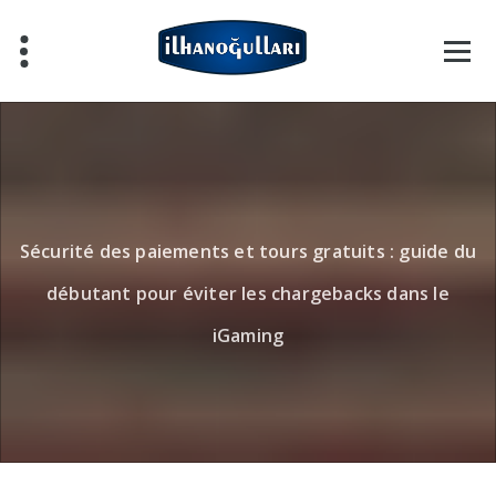
Skip
to
content
Sécurité des paiements et tours gratuits : guide du
débutant pour éviter les chargebacks dans le
iGaming