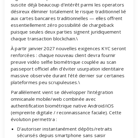
suscite déjà beaucoup d’intérêt parmi les operators
désireux éliminer totalement le risque traditionnel lié
aux cartes bancaires traditionnelles — elles offrent
essentiellement zéro possibilité de chargeback
puisque seules deux parties signent juridiquement
chaque transaction blockchain.\
À partir janvier 2027 nouvelles exigences KYC seront
renforcées : chaque nouveau client devra fournir
preuve vidéo selfie biométrique couplée au scan
passeport officiel afin d’éviter usurpation identitaire
massive observée durant l’été dernier sur certaines
plateformes peu scrupuleuses.\
Parallèlement vient se développer l’intégration
omnicanale mobile/web combinée avec
authentification biométrique native Android/iOS
(empreinte digitale / reconnaissance faciale). Cette
évolution permettra :
D’autoriser instantanément dépôts/retraits
sécurisés depuis smartphone sans saisir