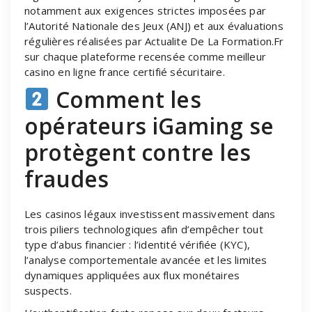
notamment aux exigences strictes imposées par
l’Autorité Nationale des Jeux (ANJ) et aux évaluations
régulières réalisées par Actualite De La Formation.Fr
sur chaque plateforme recensée comme meilleur
casino en ligne france certifié sécuritaire.
Comment les
opérateurs iGaming se
protègent contre les
fraudes
Les casinos légaux investissent massivement dans
trois piliers technologiques afin d’empêcher tout
type d’abus financier : l’identité vérifiée (KYC),
l’analyse comportementale avancée et les limites
dynamiques appliquées aux flux monétaires
suspects.