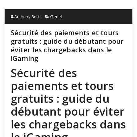
Anthony Bert
Genel
Sécurité des paiements et tours
gratuits : guide du débutant pour
éviter les chargebacks dans le
iGaming
Sécurité des
paiements et tours
gratuits : guide du
débutant pour éviter
les chargebacks dans