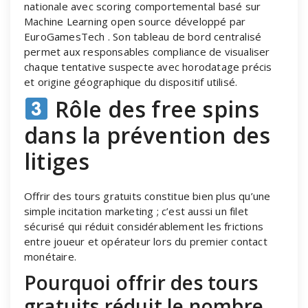
nationale avec scoring comportemental basé sur
Machine Learning open source développé par
EuroGamesTech . Son tableau de bord centralisé
permet aux responsables compliance de visualiser
chaque tentative suspecte avec horodatage précis
et origine géographique du dispositif utilisé.
Rôle des free spins
dans la prévention des
litiges
Offrir des tours gratuits constitue bien plus qu’une
simple incitation marketing ; c’est aussi un filet
sécurisé qui réduit considérablement les frictions
entre joueur et opérateur lors du premier contact
monétaire.
Pourquoi offrir des tours
gratuits réduit le nombre