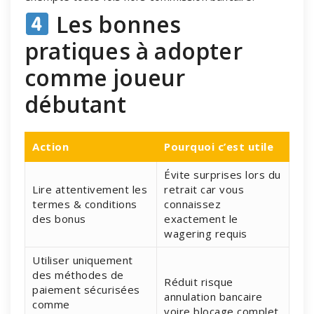
Les bonnes
pratiques à adopter
comme joueur
débutant
Action
Pourquoi c’est utile
Évite surprises lors du
Lire attentivement les
retrait car vous
termes & conditions
connaissez
des bonus
exactement le
wagering requis
Utiliser uniquement
des méthodes de
Réduit risque
paiement sécurisées
annulation bancaire
comme
voire blocage complet