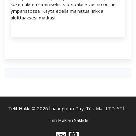
kokemuksen saamiseksi slotspalace casino online -
ympäristössä. Käytä edellä mainittua linkkiä
aloittaaksesi matkasi.
148 95 blood pressure
artificial salt for high blood
pressure
can a low blood pressure person donate
blood
does hepatitis c cause hypertension
does
magnesium lower your blood pressure
hypertension
clinical significance
hypertension in blood pressure
is
Telif Hakkı © 2026 İlhanoğulları Day. Tük. Mal. LTD. ŞTİ. -
the heart rate generally elevated with hypertension
omron blood pressure monitor best
what happens if
Tüm Hakları Saklıdır
i code hypertension secondary wrong
which chamber
of the heart is affected by pulmonary hypertension