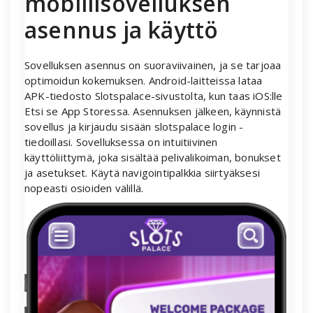
mobiilisovelluksen
asennus ja käyttö
Sovelluksen asennus on suoraviivainen, ja se tarjoaa
optimoidun kokemuksen. Android-laitteissa lataa
APK-tiedosto Slotspalace-sivustolta, kun taas iOS:lle
Etsi se App Storessa. Asennuksen jälkeen, käynnistä
sovellus ja kirjaudu sisään slotspalace login -
tiedoillasi. Sovelluksessa on intuitiivinen
käyttöliittymä, joka sisältää pelivalikoiman, bonukset
ja asetukset. Käytä navigointipalkkia siirtyäksesi
nopeasti osioiden välillä.