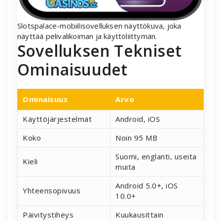
Slotspalace-mobiilisovelluksen näyttökuva, joka
näyttää pelivalikoiman ja käyttöliittymän.
Sovelluksen Tekniset
Ominaisuudet
Ominaisuus
Arvo
Käyttöjärjestelmät
Android, iOS
Koko
Noin 95 MB
Suomi, englanti, useita
Kieli
muita
Android 5.0+, iOS
Yhteensopivuus
10.0+
Päivitystiheys
Kuukausittain