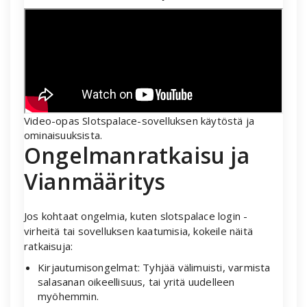
Video-opas Slotspalace-sovelluksen käytöstä ja
ominaisuuksista.
Ongelmanratkaisu ja
Vianmääritys
Jos kohtaat ongelmia, kuten slotspalace login -
virheitä tai sovelluksen kaatumisia, kokeile näitä
ratkaisuja:
Kirjautumisongelmat: Tyhjää välimuisti, varmista
salasanan oikeellisuus, tai yritä uudelleen
myöhemmin.