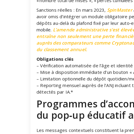
« nombre total de mises », « pertes cumulées 
Sanctions réelles : En mars 2023,
SpinMaster
avoir omis d’intégrer un module obligatoire p
dépôts au-delà du plafond fixé par leur auto‑e
mobile.
L’amende administrative s’est élevée
entraîne non seulement une perte financièr
auprès des comparateurs comme Cryptonaute
du classement annuel.
Obligations clés
– Vérification automatisée de l’âge et identité
– Mise à disposition immédiate d’un bouton « 
– Limitation optionnelle du dépôt quotidien/me
– Reporting mensuel auprès de l’ANJ incluant
détectés par IA.*
Programmes d’accom
du pop‑up éducatif a
Les messages contextuels constituent la premiè