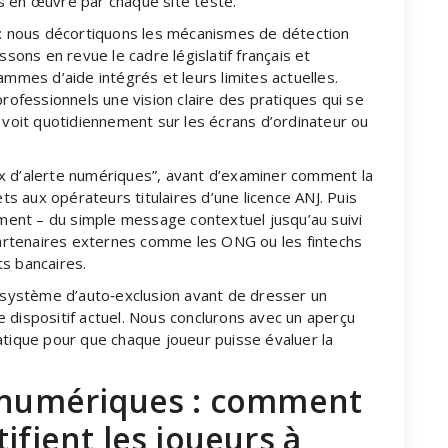
s en œuvre par chaque site testé.
e : nous décortiquons les mécanismes de détection
ns en revue le cadre législatif français et
ammes d’aide intégrés et leurs limites actuelles.
professionnels une vision claire des pratiques qui se
n voit quotidiennement sur les écrans d’ordinateur ou
x d’alerte numériques”, avant d’examiner comment la
 aux opérateurs titulaires d’une licence ANJ. Puis
ent – du simple message contextuel jusqu’au suivi
 partenaires externes comme les ONG ou les fintechs
s bancaires.
e système d’auto‑exclusion avant de dresser un
 dispositif actuel. Nous conclurons avec un aperçu
atique pour que chaque joueur puisse évaluer la
e numériques : comment
ifient les joueurs à