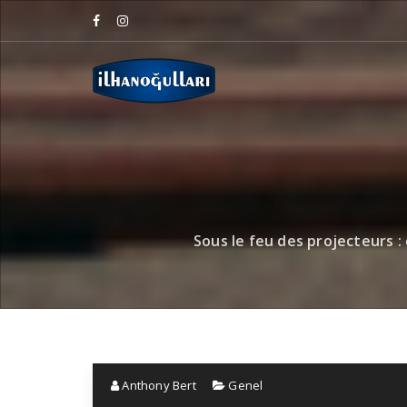
Skip
to
content
Sous le feu des projecteurs :
Anthony Bert
Genel