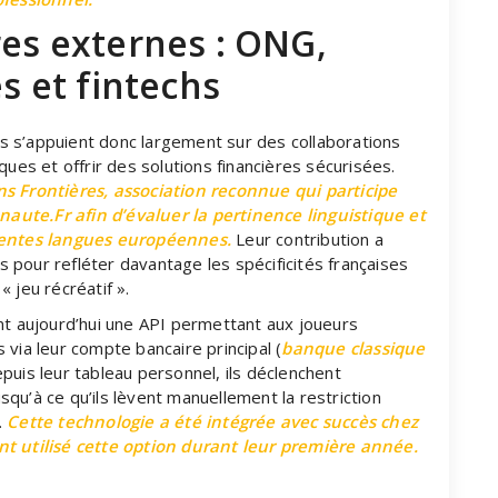
res externes : ONG,
es et fintechs
ils s’appuient donc largement sur des collaborations
ques et offrir des solutions financières sécurisées.
ns Frontières, association reconnue qui participe
ute.Fr afin d’évaluer la pertinence linguistique et
érentes langues européennes.
Leur contribution a
pour refléter davantage les spécificités françaises
 jeu récréatif ».
nt aujourd’hui une API permettant aux joueurs
via leur compte bancaire principal (
banque classique
depuis leur tableau personnel, ils déclenchent
qu’à ce qu’ils lèvent manuellement la restriction
.
Cette technologie a été intégrée avec succès chez
nt utilisé cette option durant leur première année.