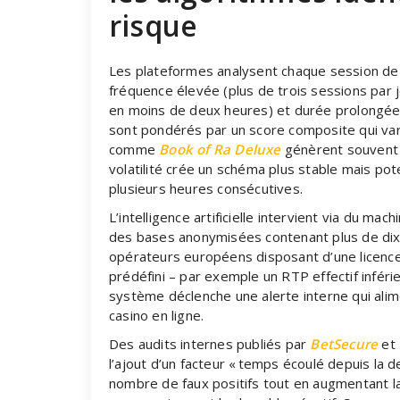
risque
Les plateformes analysent chaque session de
fréquence élevée (plus de trois sessions par 
en moins de deux heures) et durée prolongée 
sont pondérés par un score composite qui varie
comme
Book of Ra Deluxe
génèrent souvent d
volatilité crée un schéma plus stable mais pote
plusieurs heures consécutives.
L’intelligence artificielle intervient via du ma
des bases anonymisées contenant plus de dix mi
opérateurs européens disposant d’une licence A
prédéfini – par exemple un RTP effectif inféri
système déclenche une alerte interne qui ali
casino en ligne.
Des audits internes publiés par
BetSecure
et
l’ajout d’un facteur « temps écoulé depuis la 
nombre de faux positifs tout en augmentant l