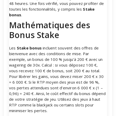
48 heures. Une fois vérifié, vous pouvez profiter de
toutes les fonctionnalités, y compris les
Stake
bonus
.
Mathématiques des
Bonus Stake
Les
Stake bonus
incluent souvent des offres de
bienvenue avec des conditions de mise. Par
exemple, un bonus de 100 % jusqu’à 200 € avec un
wagering de 30x. Calcul : si vous déposez 100 €,
vous recevez 100 € de bonus, soit 200 € au total.
Pour libérer les gains, vous devez miser 200 € x 30
= 6 000 €. Si le RTP moyen des jeux est de 96 %,
vos pertes attendues sont d’environ 6 000 € x (1 –
0,96) = 240 €. Ainsi, le coût effectif du bonus dépend
de votre stratégie de jeu. Utilisez des jeux à haut
RTP comme la blackjack ou certains slots pour
minimiser les pertes.