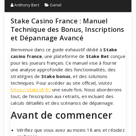
Anthony Bert
Genel
Stake Casino France : Manuel
Technique des Bonus, Inscriptions
et Dépannage Avancé
Bienvenue dans ce guide exhaustif dédié à
Stake
casino france
, une plateforme de
Stake Bet
conçue
pour les joueurs français. Ce manuel vise à fournir
une analyse approfondie des fonctionnalités, des
stratégies de
Stake bonus
, et des solutions
techniques. Pour accéder au site officiel, visitez
https://stakesfr.fr/
une seule fois. Nous aborderons
tout, de l’inscription aux retraits, en incluant des
calculs détaillés et des scénarios de dépannage.
Avant de commencer
Vérifiez que vous avez au moins 18 ans et résidez