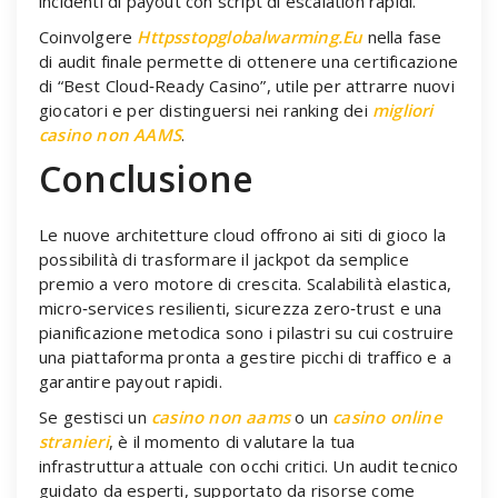
incidenti di payout con script di escalation rapidi.
Coinvolgere
Httpsstopglobalwarming.Eu
nella fase
di audit finale permette di ottenere una certificazione
di “Best Cloud‑Ready Casino”, utile per attrarre nuovi
giocatori e per distinguersi nei ranking dei
migliori
casino non AAMS
.
Conclusione
Le nuove architetture cloud offrono ai siti di gioco la
possibilità di trasformare il jackpot da semplice
premio a vero motore di crescita. Scalabilità elastica,
micro‑services resilienti, sicurezza zero‑trust e una
pianificazione metodica sono i pilastri su cui costruire
una piattaforma pronta a gestire picchi di traffico e a
garantire payout rapidi.
Se gestisci un
casino non aams
o un
casino online
stranieri
, è il momento di valutare la tua
infrastruttura attuale con occhi critici. Un audit tecnico
guidato da esperti, supportato da risorse come