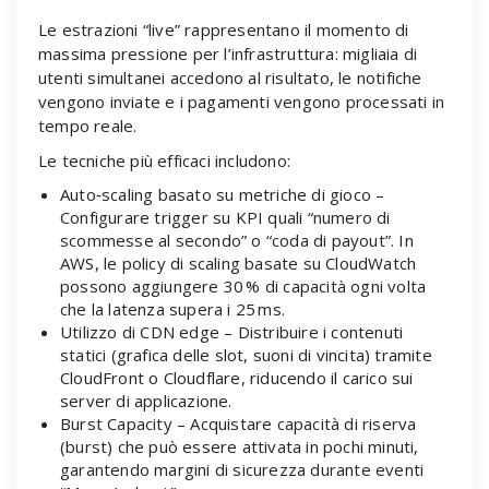
Le estrazioni “live” rappresentano il momento di
massima pressione per l’infrastruttura: migliaia di
utenti simultanei accedono al risultato, le notifiche
vengono inviate e i pagamenti vengono processati in
tempo reale.
Le tecniche più efficaci includono:
Auto‑scaling basato su metriche di gioco –
Configurare trigger su KPI quali “numero di
scommesse al secondo” o “coda di payout”. In
AWS, le policy di scaling basate su CloudWatch
possono aggiungere 30 % di capacità ogni volta
che la latenza supera i 25 ms.
Utilizzo di CDN edge – Distribuire i contenuti
statici (grafica delle slot, suoni di vincita) tramite
CloudFront o Cloudflare, riducendo il carico sui
server di applicazione.
Burst Capacity – Acquistare capacità di riserva
(burst) che può essere attivata in pochi minuti,
garantendo margini di sicurezza durante eventi