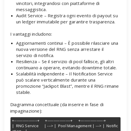
vincitori, integrandosi con piattaforme di
messaggistica.
Audit Service – Registra ogni evento di payout su
un ledger immutabile per garantire trasparenza.
I vantaggi includono:
Aggiornamenti continui – È possibile rilasciare una
nuova versione del RNG senza arrestare il
servizio di notifica.
Resilienza – Se il servizio di pool fallisce, gli altri
continuano a operare, evitando downtime totale.
Scalabilità indipendente – Il Notification Service
può scalare verticalmente durante una
promozione “Jackpot Blast”, mentre il RNG rimane
stabile.
Diagramma concettuale (da inserire in fase di
impaginazione):
+-------------------+      +-------------------+      +-------------------+

|  RNG Service      | ---> |  Pool Management | ---> |  Notific
ation    |
