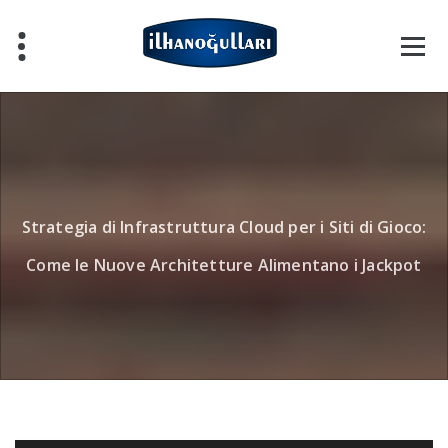
Skip
to
content
Strategia di Infrastruttura Cloud per i Siti di Gioco:
Come le Nuove Architetture Alimentano i Jackpot