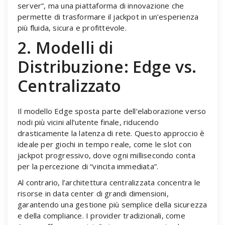
server”, ma una piattaforma di innovazione che
permette di trasformare il jackpot in un’esperienza
più fluida, sicura e profittevole.
2. Modelli di
Distribuzione: Edge vs.
Centralizzato
Il modello Edge sposta parte dell’elaborazione verso
nodi più vicini all’utente finale, riducendo
drasticamente la latenza di rete. Questo approccio è
ideale per giochi in tempo reale, come le slot con
jackpot progressivo, dove ogni millisecondo conta
per la percezione di “vincita immediata”.
Al contrario, l’architettura centralizzata concentra le
risorse in data center di grandi dimensioni,
garantendo una gestione più semplice della sicurezza
e della compliance. I provider tradizionali, come