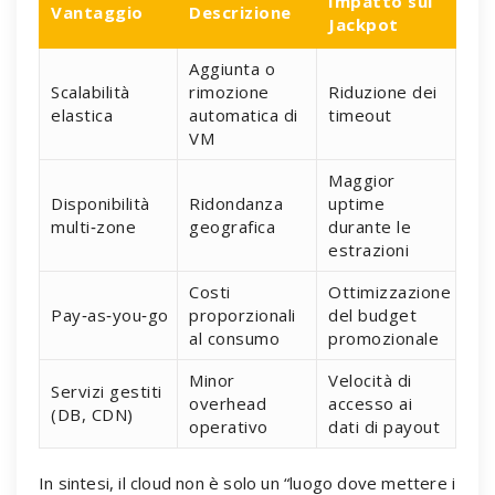
Impatto sul
Vantaggio
Descrizione
Jackpot
Aggiunta o
Scalabilità
rimozione
Riduzione dei
elastica
automatica di
timeout
VM
Maggior
Disponibilità
Ridondanza
uptime
multi‑zone
geografica
durante le
estrazioni
Costi
Ottimizzazione
Pay‑as‑you‑go
proporzionali
del budget
al consumo
promozionale
Minor
Velocità di
Servizi gestiti
overhead
accesso ai
(DB, CDN)
operativo
dati di payout
In sintesi, il cloud non è solo un “luogo dove mettere i