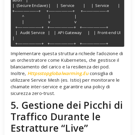
|  (Secure Enclave) |      |  Service         |      |  Service         |

+-------------------+      +-------------------+      +-------------------+

          ^                         |                         |

          |                         v                         v

   +-------------------+    +-------------------+    +-------------------+

   |   Audit Service   |    |  API Gateway      |    |  Front‑end UI     
|

Implementare questa struttura richiede l’adozione di
un orchestratore come Kubernetes, che gestisce il
bilanciamento del carico e la resilienza dei pod.
Inoltre,
Httpsstopglobalwarming.Eu
consiglia di
utilizzare Service Mesh (es. Istio) per monitorare le
chiamate inter‑service e garantire una policy di
sicurezza zero‑trust.
5. Gestione dei Picchi di
Traffico Durante le
Estratture “Live”