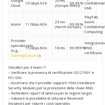
Google
20 ms
10 Gbps
65 k
99,95 %
Confidential
Cloud
(Europe‑West)
VMs
PlayFab,
23 ms
Azure
Azure
11 Gbps
60 k
99,99 %
(North‑Europe)
Confidential
Computing
Provider
Integrazion
specializzato
15 Gbps
80 k
18 ms
99,999 %
RNG
(e.g.,
certificata
GamingCloud.io
)
Checklist per il team IT
– Verificare la presenza di certificazioni ISO 27001 e
PCI‑DSS.
– Accertarsi che il provider supporti HSM (Hardware
Security Module) per la protezione delle chiavi RNG.
– Richiedere report di latenza per le regioni target.
– Valutare la possibilità di utilizzare Reserved
Instances per ridurre i costi operativi.