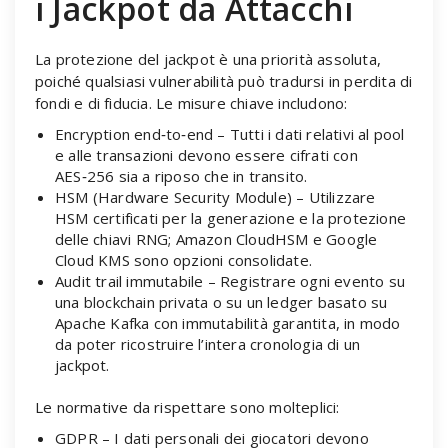
i Jackpot da Attacchi
La protezione del jackpot è una priorità assoluta,
poiché qualsiasi vulnerabilità può tradursi in perdita di
fondi e di fiducia. Le misure chiave includono:
Encryption end‑to‑end – Tutti i dati relativi al pool
e alle transazioni devono essere cifrati con
AES‑256 sia a riposo che in transito.
HSM (Hardware Security Module) – Utilizzare
HSM certificati per la generazione e la protezione
delle chiavi RNG; Amazon CloudHSM e Google
Cloud KMS sono opzioni consolidate.
Audit trail immutabile – Registrare ogni evento su
una blockchain privata o su un ledger basato su
Apache Kafka con immutabilità garantita, in modo
da poter ricostruire l’intera cronologia di un
jackpot.
Le normative da rispettare sono molteplici:
GDPR – I dati personali dei giocatori devono