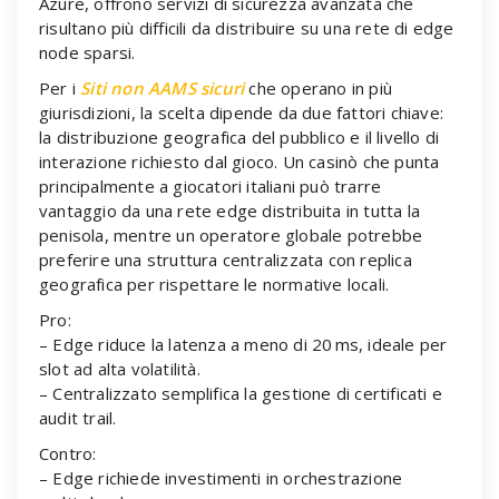
Azure, offrono servizi di sicurezza avanzata che
risultano più difficili da distribuire su una rete di edge
node sparsi.
Per i
Siti non AAMS sicuri
che operano in più
giurisdizioni, la scelta dipende da due fattori chiave:
la distribuzione geografica del pubblico e il livello di
interazione richiesto dal gioco. Un casinò che punta
principalmente a giocatori italiani può trarre
vantaggio da una rete edge distribuita in tutta la
penisola, mentre un operatore globale potrebbe
preferire una struttura centralizzata con replica
geografica per rispettare le normative locali.
Pro:
– Edge riduce la latenza a meno di 20 ms, ideale per
slot ad alta volatilità.
– Centralizzato semplifica la gestione di certificati e
audit trail.
Contro:
– Edge richiede investimenti in orchestrazione