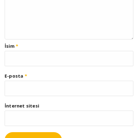
İsim
*
E-posta
*
İnternet sitesi