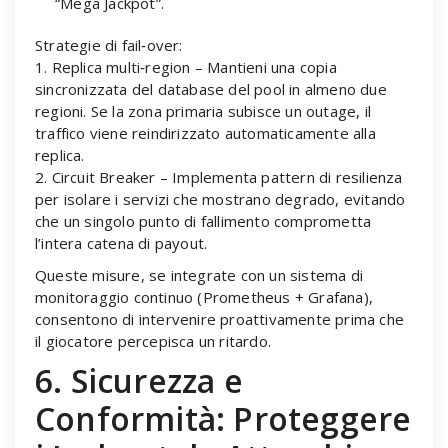
“Mega Jackpot”.
Strategie di fail‑over:
1. Replica multi‑region – Mantieni una copia
sincronizzata del database del pool in almeno due
regioni. Se la zona primaria subisce un outage, il
traffico viene reindirizzato automaticamente alla
replica.
2. Circuit Breaker – Implementa pattern di resilienza
per isolare i servizi che mostrano degrado, evitando
che un singolo punto di fallimento comprometta
l’intera catena di payout.
Queste misure, se integrate con un sistema di
monitoraggio continuo (Prometheus + Grafana),
consentono di intervenire proattivamente prima che
il giocatore percepisca un ritardo.
6. Sicurezza e
Conformità: Proteggere