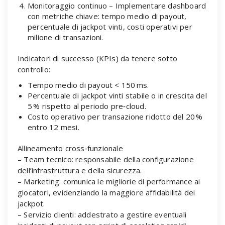
Monitoraggio continuo – Implementare dashboard
con metriche chiave: tempo medio di payout,
percentuale di jackpot vinti, costi operativi per
milione di transazioni.
Indicatori di successo (KPIs) da tenere sotto
controllo:
Tempo medio di payout < 150 ms.
Percentuale di jackpot vinti stabile o in crescita del
5 % rispetto al periodo pre‑cloud.
Costo operativo per transazione ridotto del 20 %
entro 12 mesi.
Allineamento cross‑funzionale
– Team tecnico: responsabile della configurazione
dell’infrastruttura e della sicurezza.
– Marketing: comunica le migliorie di performance ai
giocatori, evidenziando la maggiore affidabilità dei
jackpot.
– Servizio clienti: addestrato a gestire eventuali