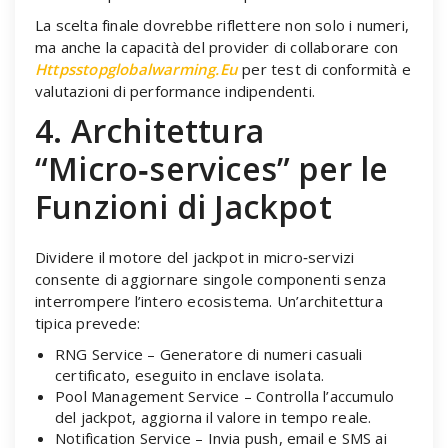
La scelta finale dovrebbe riflettere non solo i numeri,
ma anche la capacità del provider di collaborare con
Httpsstopglobalwarming.Eu
per test di conformità e
valutazioni di performance indipendenti.
4. Architettura
“Micro‑services” per le
Funzioni di Jackpot
Dividere il motore del jackpot in micro‑servizi
consente di aggiornare singole componenti senza
interrompere l’intero ecosistema. Un’architettura
tipica prevede:
RNG Service – Generatore di numeri casuali
certificato, eseguito in enclave isolata.
Pool Management Service – Controlla l’accumulo
del jackpot, aggiorna il valore in tempo reale.
Notification Service – Invia push, email e SMS ai