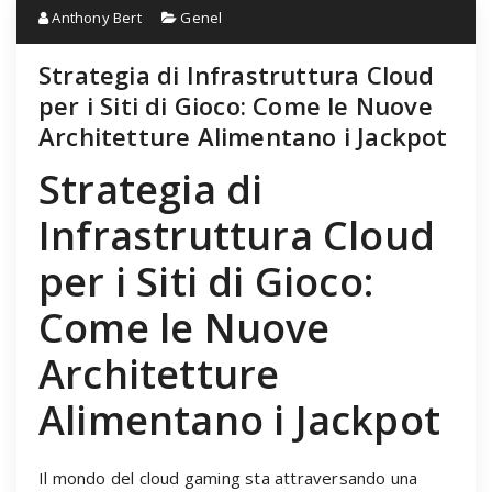
Anthony Bert
Genel
Strategia di Infrastruttura Cloud
per i Siti di Gioco: Come le Nuove
Architetture Alimentano i Jackpot
Strategia di
Infrastruttura Cloud
per i Siti di Gioco:
Come le Nuove
Architetture
Alimentano i Jackpot
Il mondo del cloud gaming sta attraversando una